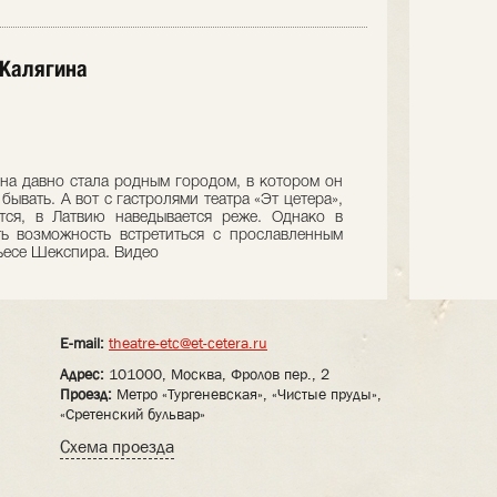
 Калягина
ина давно стала родным городом, в котором он
ывать. А вот с гастролями театра «Эт цетера»,
тся, в Латвию наведывается реже. Однако в
ь возможность встретиться с прославленным
ьесе Шекспира. Видео
E-mail:
theatre-etc@et-cetera.ru
Адрес:
101000, Москва, Фролов пер., 2
Проезд:
Метро «Тургеневская», «Чистые пруды»,
«Сретенский бульвар»
Схема проезда