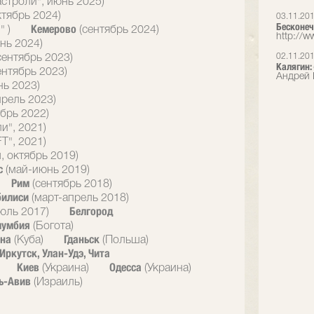
астроли", июнь 2025)
ктябрь 2024)
03.11.20
Бесконеч
Кемерово
" )
(сентябрь 2024)
http://ww
нь 2024)
02.11.20
сентябрь 2023)
Калягин:
ентябрь 2023)
Андрей 
нь 2023)
прель 2023)
брь 2022)
и", 2021)
T", 2021)
, октябрь 2019)
с
(май-июнь 2019)
Рим
(сентябрь 2018)
билиси
(март-апрель 2018)
Белгород
юль 2017)
лумбия
(Богота)
ана
Гданьск
(Куба)
(Польша)
Иркутск, Улан-Удэ, Чита
Киев
Одесса
(Украина)
(Украина)
ь-Авив
(Израиль)