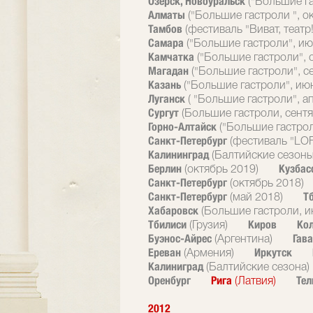
Озерск, Новоуральск
("Большие г
Алматы
("Большие гастроли ", о
Тамбов
(фестиваль "Виват, театр!
Самара
("Большие гастроли", ию
Камчатка
("Большие гастроли", 
Магадан
("Большие гастроли", с
Казань
("Большие гастроли", ию
Луганск
( "Большие гастроли", а
Сургут
(Большие гастроли, сентя
Горно-Алтайск
("Большие гастрол
Санкт-Петербург
(фестиваль "LOF
Калининград
(Балтийские сезоны
Берлин
Кузбас
(октябрь 2019)
Санкт-Петербург
(октябрь 2018)
Санкт-Петербург
Т
(май 2018)
Хабаровск
(Большие гастроли, и
Тбилиси
Киров
Ко
(Грузия)
Буэнос-Айрес
Гав
(Аргентина)
Ереван
Иркутск
(Армения)
Калиниград
(Балтийские сезона)
Оренбург
Рига
Тел
(Латвия)
2012