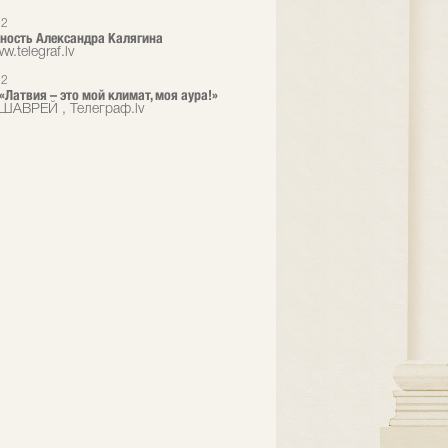
12
ность Александра Калягина
w.telegraf.lv
12
 «Латвия – это мой климат, моя аура!»
ШАВРЕЙ , Телеграф.lv