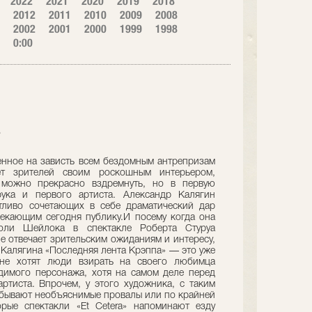
2022
2021
2020
2019
2018
2012
2011
2010
2009
2008
2002
2001
2000
1999
1998
0:00
7
оенное на зависть всем бездомным антрепризам
ет зрителей своим роскошным интерьером,
, можно прекрасно вздремнуть, но в первую
ука и первого артиста. Александр Калягин
стливо сочетающих в себе драматический дар
екающим сегодня публику.И посему когда она
оли Шейлока в спектакле Роберта Стуруа
не отвечает зрительским ожиданиям и интересу,
 Калягина «Последняя лента Крэппа» — это уже
не хотят люди взирать на своего любимца
димого персонажа, хотя на самом деле перед
тиста. Впрочем, у этого художника, с таким
, бывают необъяснимые провалы или по крайней
рые спектакли «Et Ceterа» напоминают езду