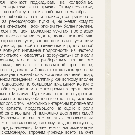
бя начинает подкидывать на колдобинах,
 лошадь тоже, а вот тряско…Этому неровному
то способствуют приглашённые режиссёры —
не наберёшь, вот и приходится рисковать.
 за режиссёрский пульт и, не желая кому-то
ё в спектакле. Такой эгоизм тем более понятен,
тебя, про твои творческие мучения, про старых
я творческая молодость, лучше которой уже
театральная кухня, вполне понятная служителям
ублики, далёкой от закулисных игр, то для неё
е волнуют интимные подробности из частной
спектакле «Подавлять и возбуждать» нет, а если
ированы, что и не разберёшься: то ли это
онажа, лишь слегка навеянной прототипом,
го председателя Союза театральных деятелей
накануне перевыборов устроила мощный пиар,
енном поведении. Калягину, как всякому вполне
 и одновременно большому начальнику, конечно
себе подавлять и в то же время не терять вкуса
пьесе Максима Курочкина есть и внутренние
ексы по поводу собственного таланта, который
вопрос о том, насколько интересны публике эти
го артиста, предстающего на сцене в роли
аётся открытым. И насколько достигают своей
бросаемые в зал: что делать с современным
м же телевидением, где ему стыдно выступать,
в представлении, более всего напоминающем
 скомканную, впрочем (прежде всего за счёт