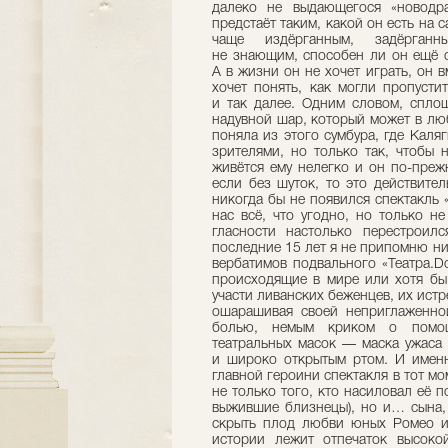
далеко не выдающегося «новодрам
предстаёт таким, какой он есть на 
чаще издёрганным, задёрганн
не знающим, способен ли он ещё о
А в жизни он не хочет играть, он 
хочет понять, как могли пропусти
и так далее. Одним словом, сплош
надувной шар, который может в люб
поняла из этого сумбура, где Каля
зрителями, но только так, чтобы 
живётся ему нелегко и он по-преж
если без шуток, то это действитель
никогда бы не появился спектакль
нас всё, что угодно, но только н
гласности настолько перестроилс
последние 15 лет я не припомню ни
вербатимов подвального «Театра.Do
происходящие в мире или хотя бы 
участи ливанских беженцев, их ист
ошарашивая своей неприглаженной
болью, немым криком о помощ
театральных масок — маска ужаса
и широко открытым ртом. И именн
главной героини спектакля в тот мом
не только того, кто насиловал её п
выжившие близнецы), но и… сына, 
скрыть плод любви юных Ромео и
истории лежит отпечаток высокой