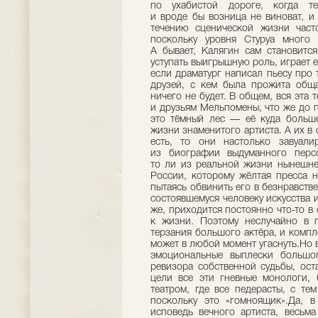
по ухабистой дороге, когда те
и вроде бы возница не виноват, и
течению сценической жизни час
поскольку уровня Стуруа много 
А бывает, Калягин сам становится
уступать выигрышную роль, играет е
если драматург написал пьесу про 
друзей, с кем была прожита обща
ничего не будет. В общем, вся эта 
и друзьям Мельпомены, что же до п
это тёмный лес — её куда больш
жизни знаменитого артиста. А их в 
есть, то они настолько завуал
из биографии выдуманного перс
то ли из реальной жизни нынешне
России, которому жёлтая пресса 
пытаясь обвинить его в безнравств
состоявшемуся человеку искусства
же, приходится постоянно что-то в 
к жизни. Поэтому неслучайно в 
терзания большого актёра, и компл
может в любой момент угаснуть.Но 
эмоциональные выплески большо
ревизора собственной судьбы, ост
цели все эти гневные монологи, 
театром, где все педерасты, с те
поскольку это «гомноящик».Да, 
исповедь вечного артиста, весьма