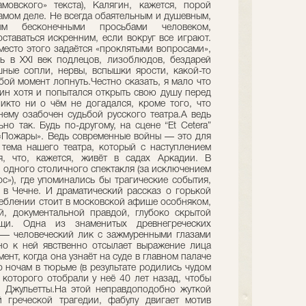
овского» текста), Калягин, кажется, порой
самом деле. Не всегда обаятельным и душевным,
ым бесконечными просьбами человеком,
ставаться искренним, если вокруг все играют.
вместо этого задаётся «проклятыми вопросами»,
ть в ХХI век подлецов, лизоблюдов, бездарей
ные сопли, нервы, вспышки ярости, какой-то
ой момент лопнуть.Честно сказать, я мало что
гин хотя и попытался открыть свою душу перед
никто ни о чём не догадался, кроме того, что
нему озабочен судьбой русского театра.А ведь
но так. Будь по-другому, на сцене “Et Cetera”
 «Пожары». Ведь современные войны — это для
е тема нашего театра, который с наступлением
я, что, кажется, живёт в садах Аркадии. В
 одного столичного спектакля (за исключением
c»), где упоминались бы трагические события,
в Чечне. И драматический рассказ о горькой
реблении стоит в московской афише особняком,
, документальной правдой, глубоко скрытой
и. Одна из знаменитых древнегреческих
 — человеческий лик с зажмуренными глазами
о к ней явственно отсылает выражение лица
ент, когда она узнаёт на суде в главном палаче
о ночам в тюрьме (в результате родились чудом
которого отобрали у неё 40 лет назад, чтобы
 Джульетты.На этой неправдоподобно жуткой
 греческой трагедии, фабулу двигает мотив