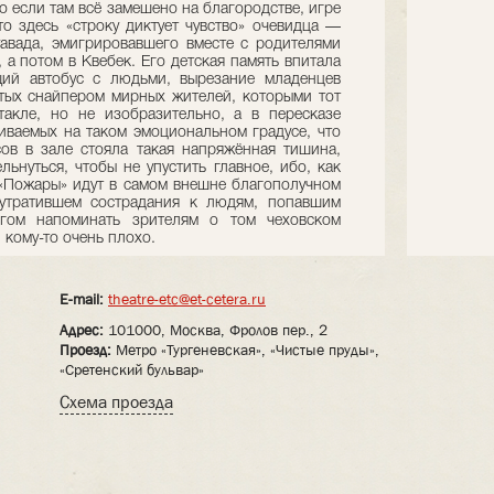
о если там всё замешено на благородстве, игре
то здесь «строку диктует чувство» очевидца —
авада, эмигрировавшего вместе с родителями
 а потом в Квебек. Его детская память впитала
щий автобус с людьми, вырезание младенцев
тых снайпером мирных жителей, которыми тот
такле, но не изобразительно, а в пересказе
иваемых на таком эмоциональном градусе, что
сов в зале стояла такая напряжённая тишина,
льнуться, чтобы не упустить главное, ибо, как
т.«Пожары» идут в самом внешне благополучном
 утратившем сострадания к людям, попавшим
гом напоминать зрителям о том чеховском
 кому-то очень плохо.
E-mail:
theatre-etc@et-cetera.ru
Адрес:
101000, Москва, Фролов пер., 2
Проезд:
Метро «Тургеневская», «Чистые пруды»,
«Сретенский бульвар»
Схема проезда