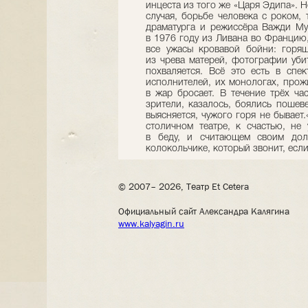
инцеста из того же «Царя Эдипа». Н
случая, борьбе человека с роком, 
драматурга и режиссёра Важди Му
в 1976 году из Ливана во Францию,
все ужасы кровавой бойни: горя
из чрева матерей, фотографии уби
похваляется. Всё это есть в спек
исполнителей, их монологах, прож
в жар бросает. В течение трёх ча
зрители, казалось, боялись пошеве
выясняется, чужого горя не бывае
столичном театре, к счастью, не
в беду, и считающем своим дол
колокольчике, который звонит, если
© 2007– 2026, Театр Et Cetera
Официальный сайт Александра Калягина
www.kalyagin.ru