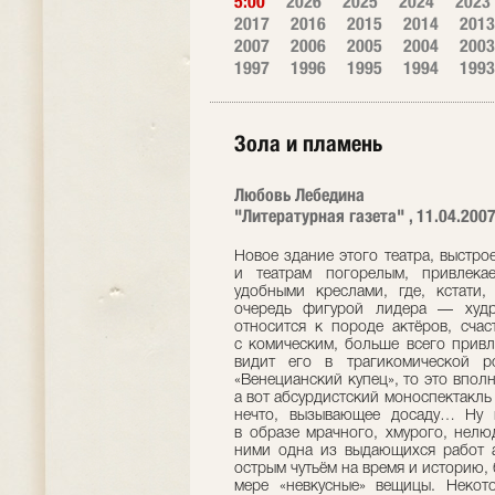
5:00
2026
2025
2024
2023
2017
2016
2015
2014
2013
2007
2006
2005
2004
2003
1997
1996
1995
1994
1993
Зола и пламень
Любовь Лебедина
"Литературная газета" , 11.04.200
Новое здание этого театра, выстр
и театрам погорелым, привлека
удобными креслами, где, кстати
очередь фигурой лидера — худр
относится к породе актёров, сча
с комическим, больше всего привл
видит его в трагикомической р
«Венецианский купец», то это впол
а вот абсурдистский моноспектакль
нечто, вызывающее досаду… Ну 
в образе мрачного, хмурого, нелю
ними одна из выдающихся работ ар
острым чутьём на время и историю
мере «невкусные» вещицы. Некото