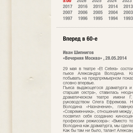
5:00
2026
2025
2024
2023
2017
2016
2015
2014
2013
2007
2006
2005
2004
2003
1997
1996
1995
1994
1993
Вперед в 60-е
Иван Шипнигов
«Вечерняя Москва» , 28.05.2014
29 мая в театре «Et Cetera» сост
пьесе Александра Володина. Ко
побывать на предпремьерном показ
словно впервые.
Пьеса выдающегося драматурга и
старшая сестра», ставилась нео
драматическом театре имени Г
руководством Олега Ефремова. Н
Володина «Назначение», главн
«Современника», отношения между 
посвятил себя созданию киносцен
профессии режиссера»: «Вместо то
Володина как драматурга, мы сделал
Как бы там ни было, талант Алекса