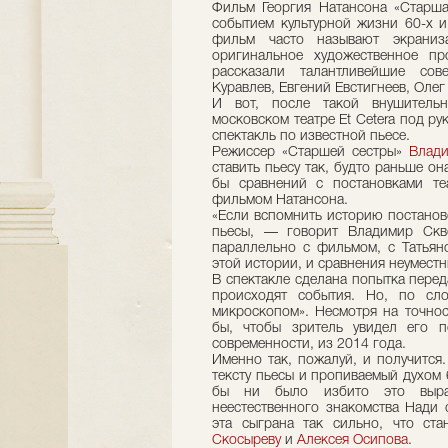
Фильм Георгия Натансона «Старшая
событием культурной жизни 60-х 
фильм часто называют экраниз
оригинальное художественное пр
рассказали талантливейшие сов
Куравлев, Евгений Евстигнеев, Оле
И вот, после такой внушительн
московском театре Et Cetera под р
спектакль по известной пьесе.
Режиссер «Старшей сестры»
Влад
ставить пьесу так, будто раньше он
бы сравнений с постановками те
фильмом Натансона.
«Если вспомнить историю постанов
пьесы, — говорит Владимир Скв
параллельно с фильмом, с Татьян
этой истории, и сравнения неуместн
В спектакле сделана попытка перед
происходят события. Но, по сл
микроскопом». Несмотря на точнос
бы, чтобы зритель увидел его п
современности, из 2014 года.
Именно так, пожалуй, и получится
тексту пьесы и пропиваемый духом 
бы ни было избито это выра
неестественного знакомства Нади 
эта сыграна так сильно, что ст
Скосыреву
и
Алексея Осипова
.