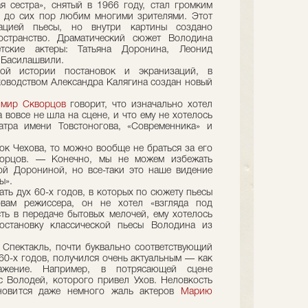
 сестра», снятый в 1966 году, стал громким
и до сих пор любим многими зрителями. Этот
ацией пьесы, но внутри картины создано
остранство. Драматический сюжет Володина
етские актеры: Татьяна Доронина, Леонид
г Басилашвили.
ой истории постановок и экранизаций, в
уководством Александра Калягина создан новый
имир Скворцов
говорит, что изначально хотел
а вовсе не шла на сцене, и что ему не хотелось
атра имени Товстоногова, «Современника» и
ок Чехова, то можно вообще не браться за его
орцов. — Конечно, мы не можем избежать
ой Дорониной, но все-таки это наше видение
ы».
ать дух 60-х годов, в которых по сюжету пьесы
овам режиссера, он не хотел «взгляда под
ть в передаче бытовых мелочей, ему хотелось
остановку классической пьесы Володина из
. Спектакль, почти буквально соответствующий
60-х годов, получился очень актуальным — как
жение. Например, в потрясающей сцене
с Володей, которого привел Ухов. Неловкость
ановится даже немного жаль актеров
Марию