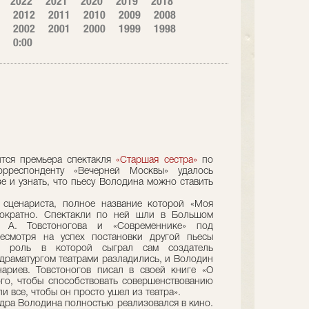
2022
2021
2020
2019
2018
2012
2011
2010
2009
2008
2002
2001
2000
1999
1998
0:00
оится премьера спектакля
«Старшая сестра»
по
рреспонденту «Вечерней Москвы» удалось
е и узнать, что пьесу Володина можно ставить
 сценариста, полное название которой «Моя
днократно. Спектакли по ней шли в Большом
. А. Товстоногова и «Современнике» под
есмотря на успех постановки другой пьесы
ую роль в которой сыграл сам создатель
драматургом театрами разладились, и Володин
ариев. Товстоногов писал в своей книге «О
го, чтобы способствовать совершенствованию
и все, чтобы он просто ушел из театра».
ндра Володина полностью реализовался в кино.