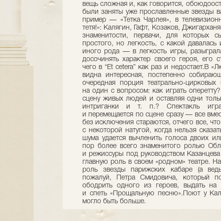
вещь сложная и, как говорится, обоюдоос
были заняты уже прославленные звезды в
пример — «Тетка Чарлея», в телевизион
тетя!»: Калягин, Гафт, Козаков, Джигарха
знаменитости, первачи, для которых с
простого, но легкость, с какой давалась 
иного рода — в легкость игры, разыграл
досочинять характер своего героя, его с
чего в “Et cetera” как раз и недостает.В 
видна интересная, постепенно собирающ
очередная порция театрально-цирковых 
на один с вопросом: как играть оперетту
сцену живых людей и оставляя одни толь
интриганки и т. п.? Спектакль игра
и перемещается по сцене сразу — все вмес
без исключения стараются, отчего все, чт
с некоторой натугой, когда нельзя сказат
шума удается вычленить голоса двоих ил
пор более всего знаменитого ролью Обл
и режиссуры под руководством Казанцева
главную роль в своем «родном» театре. На
роль звезды парижских кабаре (а ведь 
пожалуй, Петра Смидовича, который по
ободрить одного из героев, выдать на
и спеть «Прощальную песню».Поют у Кал
могло быть больше.