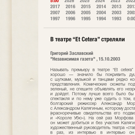
5:00
2026
2025
2024
2023
202
2017
2016
2015
2014
2013
201
2007
2006
2005
2004
2003
200
1997
1996
1995
1994
1993
0:0
В театре “Et Cetera” стреляли
Григорий Заславский
"Независимая газета" , 15.10.2003
Называть премьеру в театре “Et cetera
хорошо — значило бы покривить душо
с шутками, музыкой и танцами редко ко
представления. Комические сюжеты по
зеленый, не спешите объявлять его незр
и дойдет. Потому лучше всего было бы 
спектакля и по нему уже судить о том,
болгарский режиссер Александр Мор
с Александром Калягиным, которому доста
(красноречивые свидетельства его под
и «Короле Убю»). На сей раз Морфова п
он может добиться и без участия Каляги
художественный руководитель театра «став
в раз, из интервью в интервью он 