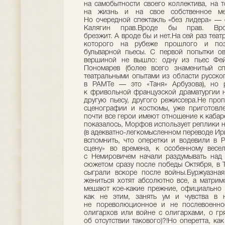
на самобытности своего коллектива, на т
на жизнь и на свое собственное мес
Но очередной спектакль «без лидера» — 
Калягин прав.Вроде бы прав. Вр
брезжит. А вроде бы и нет.На сей раз теа
которого на рубеже прошлого и поз
бульварной пьесы. С первой попытки ов
вершиной не вышло: одну из пьес Фей
Пономарев (более всего знаменитый сп
театральными опытами из области русског
в РАМТе — это «Таня» Арбузова), но р
к фривольной французской драматургии н
другую пьесу, другого режиссера.Не про
сценографии и костюмы, уже приготовл
почти все герои имеют отношение к кабаре,
показалось, Морфов использует реплики н
(в адекватно-легкомысленном переводе Ир
вспомнить, что оперетки и водевили в 
сцену» во времена, к особенному весе
с Немировичем начали раздумывать над 
сюжетом сразу после победы Октября, в 
сыграли вскоре после войны.Буржуазная
жениться хотят абсолютно все, а матри
мешают кое-какие прежние, официально 
как не этим, занять ум и чувства в 
не пореволюционное и не послевоенно
олигархов или войне с олигархами, о гр
об отсутствии такового)?!Но оперетта, ка