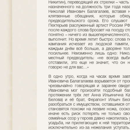
Никитин), переводящий их стрелки – часть
назначенного на должность три года наза
Николай Иванович Балагалаев, вставая 
клятвенные обещания, которые обяз
предводительского срока. Его слушают
Пехтерьев (заслуженный артист России РФ
после каждого слова бросает на посуду ст
понятно – ничего из вышеперечисленного
выполнит. Но время летит быстро: слова 
кампания исчезает из людской памяти,
каждым днём всё больше, а дворяне толь
посильнее. Неизменно лишь одно: Нико
местный предводитель: «не всегда выб
отставили, это еще не значит, что он н
говорю не для вас…»
В одно утро, когда на часах время зав
Ивановича Балагалаева взрывается от про
чрезвычайно говорящая и заранее свидет
Ивановича мог произойти подобный бал
протяжении трёх лет Анна Ильинична Ка
Белова) и её брат, Ферапонт Ильич Бecп
разобраться с имуществом, оставшимся от
становятся похожи на лезвие ножа, соско
иначе есть риск потерять не только св
семейных ссор у героев давно накопилась 
усадьба, ни прилегающие к ней территори
исключительно из-за нежелания уступать