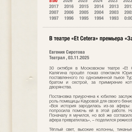
5:00
2026
2025
2024
2023
202
2017
2016
2015
2014
2013
201
2007
2006
2005
2004
2003
200
1997
1996
1995
1994
1993
0:0
В театре «Et Cetera» премьера «
Евгения Сиротова
Театрал , 03.11.2025
30 октября в Московском театре «Et C
Калягина прошёл показ спектакля Юрия
поставленного по одноименной пьесе Ту
братом и сестрой, за примирение кот
дворянства.
Постановка приурочена к юбилею заслуж
роль помещицы Кауровой для своего бениф
«Вся история зародилась из-за аферы
попросила помочь ей в этой работе. Н
Поначалу я мучился, но всё же согласил
афера превратилась», – поделился режисс
Тёплый свет, высокие колонны, тикань