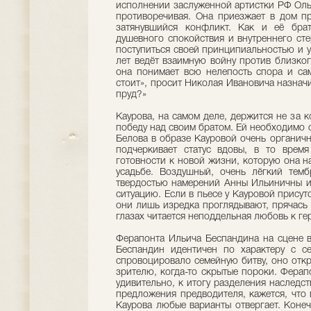
исполнении заслуженной артистки РФ Ольг
противоречивая. Она приезжает в дом пр
затянувшийся конфликт. Как и её брат
душевного спокойствия и внутреннего ст
поступиться своей принципиальностью и у
лет ведёт взаимную войну против близког
она понимает всю нелепость спора и сам
стоит», просит Николая Ивановича назначит
пруд?»
Каурова, на самом деле, держится не за 
победу над своим братом. Ей необходимо о
Белова в образе Кауровой очень органичн
подчеркивает статус вдовы, в то врем
готовности к новой жизни, которую она н
усадьбе. Воздушный, очень лёгкий темб
твердостью намерений Анны Ильиничны и
ситуацию. Если в пьесе у Кауровой присут
они лишь изредка проглядывают, прячась 
глазах читается неподдельная любовь к ге
Ферапонта Ильича Бecпaндина на сцене 
Бecпaндин идентичен по характеру с се
спровоцировало семейную битву, оно откр
зрителю, когда-то скрытые пороки. Ферап
удивительно, к итогу разделения наследс
предложения предводителя, кажется, что 
Каурова любые варианты отвергает. Конечн