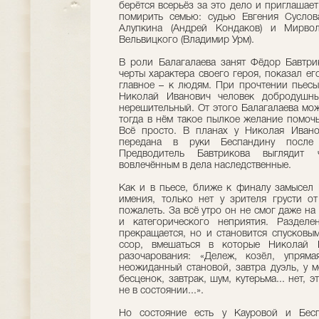
берётся всерьёз за это дело и приглашает
помирить семью: судью Евгения Суслов
Алупкина (Андрей Кондаков) и Мирвол
Вельвицкого (Владимир Урм).
В роли Балагалаева занят Фёдор Бавтри
черты характера своего героя, показал ег
главное – к людям. При прочтении пьесы
Николай Иванович человек добродушны
нерешительный. От этого Балагалаева мож
тогда в нём такое пылкое желание помоч
Всё просто. В планах у Николая Ивано
передана в руки Бecпaндину после
Предводитель Бавтрикова выглядит ч
вовлечённым в дела наследственные.
Как и в пьесе, ближе к финалу замысел 
имения, только нет у зрителя грусти от
пожалеть. За всё утро он не смог даже на
и категорического неприятия. Раздел
прекращается, но и становится спусков
ссор, вмешаться в которые Николай 
разочарования: «Дележ, козёл, упрям
неожиданный становой, завтра дуэль, у м
бесценок, завтрак, шум, кутерьма... нет, 
не в состоянии...».
Но состояние есть у Кауровой и Бecп