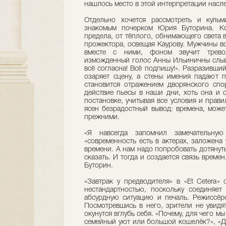
нашлось место в этой интерпретации насле
Отдельно хочется рассмотреть и куль
знакомым почерком Юрия Буторина. Ко
предела, от тёплого, обнимающего света 
прожектора, освещая Каурову. Мужчины во
вместе с ними, фоном звучит трево
изможденный голос Анны Ильиничны слыши
всё согласна! Всё подпишу!». Разразивший
озаряет сцену, а стены имения падают 
становится отражением дворянского спо
действие пьесы в наши дни, хоть она и 
постановке, учитывая все условия и прави
ясен безрадостный вывод: времена, може
прежними.
«Я навсегда запомнил замечательну
«современность есть в актерах, заложена 
времени. А нам надо попробовать дотянуть
сказать. И тогда и создается связь времен
Буторин.
«Завтрак у предводителя» в «Et Cetera»
нестандартностью, поскольку соединяет 
абсурдную ситуацию и печаль. Режиссёрс
Посмотревшись в него, зрители не увидя
окунутся вглубь себя. «Почему, для чего м
семейный уют или большой кошелёк?», «Де