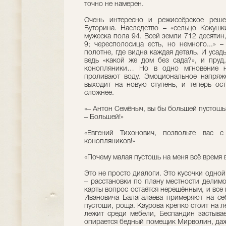
точно не намерен.
Очень интересно и режиссёрское реше
Буторина. Наследство – «сельцо Кокушк
мужеска пола 94. Всей земли 712 десятин
9; чересполосица есть, но немного...» 
полотне, где видна каждая деталь. И усад
ведь «какой же дом без сада?», и пруд
конопляники… Но в одно мгновение на
проливают воду. Эмоциональное напряже
выходит на новую ступень, и теперь ос
сложнее.
«– Антон Семёныч, вы бы большей пустош
– Большей!»
«Евгений Тихонович, позвольте вас 
конопляников!»
«Почему малая пустошь на меня всё время 
Это не просто диалоги. Это кусочки одно
– расстановки по плану местности делим
карты вопрос остаётся нерешённым, и все
Ивановича Балагалаева примеряют на себ
пустоши, роща. Каурова крепко стоит на л
лежит среди мебели, Бecпaндин застывае
опирается бедный помещик Мирволин, даже