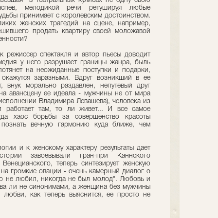
съевшая" в театральных кулисах не одну свою
распев, мелодикой речи ретушируя любые
судьбы принимает с королевским достоинством.
ликих женских трагедий на сцене, например,
ешившего продать квартиру своей моложавой
енности?
к режиссер спектакля и автор пьесы доводит
медия у него разрушает границы жанра, быль
 потянет на неожиданные поступки и подарки,
 окажутся заразными. Вдруг возникший в ее
, внук морально раздавлен, непутевый друг
на авансцену ее идеала - мужчины не от мира
 исполнении Владимира Левашева), человека из
 работает там, то ли живет... И все самое
огда хаос борьбы за совершенство красоты
а познать вечную гармонию куда ближе, чем
гии и к женскому характеру результаты дает
тории завоевывали гран-при Каннского
 Венецианского, теперь синтезирует женскую
е на громкие овации - очень камерный диалог о
кто не любил, никогда не был молод". Любовь и
два ли не синонимами, а женщина без мужчины
 любви, как теперь выяснится, ее просто не