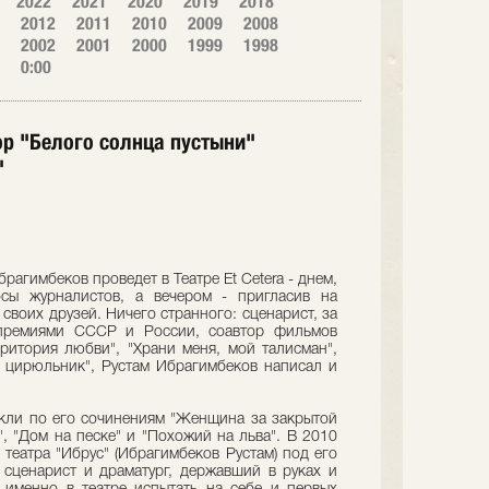
2022
2021
2020
2019
2018
2012
2011
2010
2009
2008
2002
2001
2000
1999
1998
0:00
ор "Белого солнца пустыни"
"
рагимбеков проведет в Театре Et Сetera - днем,
осы журналистов, а вечером - пригласив на
 своих друзей. Ничего странного: сценарист, за
спремиями СССР и России, соавтор фильмов
рритория любви", "Храни меня, мой талисман",
 цирюльник", Рустам Ибрагимбеков написал и
акли по его сочинениям "Женщина за закрытой
, "Дом на песке" и "Похожий на льва". В 2010
 театра "Ибрус" (Ибрагимбеков Рустам) под его
сценарист и драматург, державший в руках и