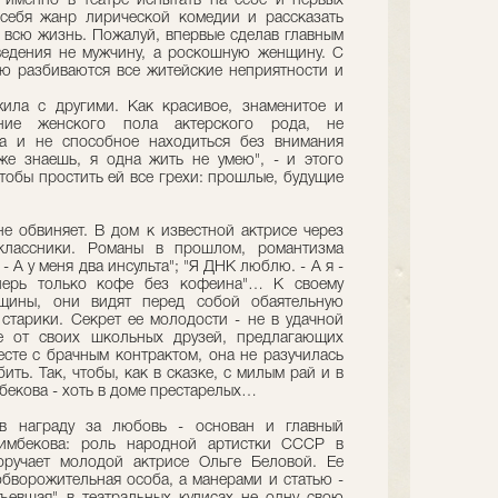
 именно в театре испытать на себе и первых
себя жанр лирической комедии и рассказать
всю жизнь. Пожалуй, впервые сделав главным
едения не мужчину, а роскошную женщину. С
рую разбиваются все житейские неприятности и
ила с другими. Как красивое, знаменитое и
ание женского пола актерского рода, не
а и не способное находиться без внимания
же знаешь, я одна жить не умею", - и этого
тобы простить ей все грехи: прошлые, будущие
не обвиняет. В дом к известной актрисе через
оклассники. Романы в прошлом, романтизма
- А у меня два инсульта"; "Я ДНК люблю. - А я -
перь только кофе без кофеина"… К своему
щины, они видят перед собой обаятельную
 старики. Секрет ее молодости - не в удачной
ие от своих школьных друзей, предлагающих
есте с брачным контрактом, она не разучилась
ть. Так, чтобы, как в сказке, с милым рай и в
бекова - хоть в доме престарелых…
в награду за любовь - основан и главный
гимбекова: роль народной артистки СССР в
оручает молодой актрисе Ольге Беловой. Ее
обворожительная особа, а манерами и статью -