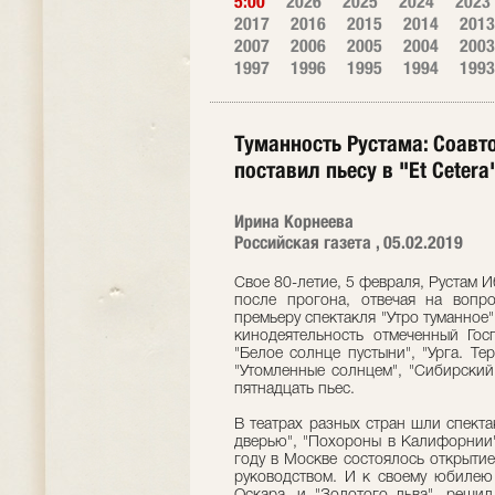
5:00
2026
2025
2024
2023
2017
2016
2015
2014
2013
2007
2006
2005
2004
2003
1997
1996
1995
1994
1993
Туманность Рустама: Соавт
поставил пьесу в "Et Cetera
Ирина Корнеева
Российская газета , 05.02.2019
Свое 80-летие, 5 февраля, Рустам Иб
после прогона, отвечая на вопр
премьеру спектакля "Утро туманное"
кинодеятельность отмеченный Го
"Белое солнце пустыни", "Урга. Те
"Утомленные солнцем", "Сибирский
пятнадцать пьес.
В театрах разных стран шли спект
дверью", "Похороны в Калифорнии"
году в Москве состоялось открытие
руководством. И к своему юбилею 