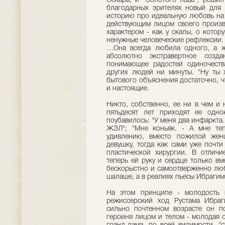
Оскара, и "Золотого льва", решил
благодарных зрителях новый для 
историю про идеальную любовь на 
действующим лицом своего произв
характером - как у скалы, о кото
ненужные человеческие рефлексии.
…Она всегда любила одного, а ж
абсолютно экстравертное созд
понимающее радостей одиночеств
других людей ни минуты. "Ну ты 
бытового объяснения достаточно, ч
и настоящие.
Никто, собственно, ее ни в чем и 
пятьдесят лет приходят ее одн
поубавилось: "У меня два инфаркта. 
ЖЗЛ"; "Мне коньяк. - А мне те
удивлению, вместо пожилой жен
девушку, тогда как сами уже почти
пластической хирургии. В отлич
теперь ей руку и сердце только вм
бескорыстно и самоотверженно люби
шалаше, а в реалиях пьесы Ибрагим
На этом принципе - молодость 
режиссерский ход Рустама Ибра
сильно почтенном возрасте он п
героиня лицом и телом - молодая 