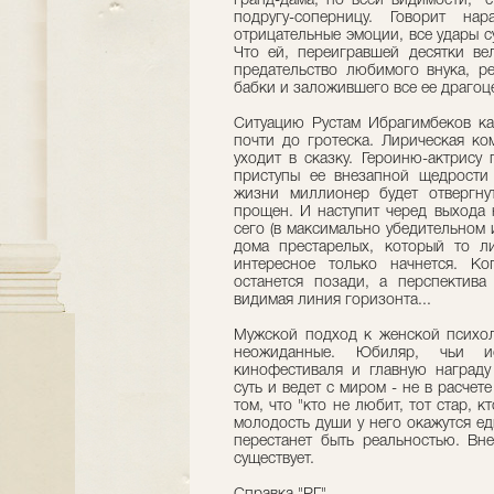
гранд-дама, по всей видимости, "
подругу-соперницу. Говорит на
отрицательные эмоции, все удары 
Что ей, переигравшей десятки ве
предательство любимого внука, р
бабки и заложившего все ее драгоц
Ситуацию Рустам Ибрагимбеков ка
почти до гротеска. Лирическая ко
уходит в сказку. Героиню-актрису
приступы ее внезапной щедрости
жизни миллионер будет отвергнут
прощен. И наступит черед выхода 
сего (в максимально убедительном
дома престарелых, который то ли
интересное только начнется. К
останется позади, а перспектив
видимая линия горизонта...
Мужской подход к женской психоло
неожиданные. Юбиляр, чьи ис
кинофестиваля и главную награду
суть и ведет с миром - не в расчет
том, что "кто не любит, тот стар, 
молодость души у него окажутся е
перестанет быть реальностью. Вне
существует.