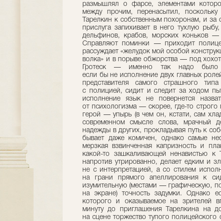
размышлял о фарсе, элементами которог
между прочим, перенасытил, поскольку
Тарелкин к собственным похоронам, и за 
прислуга запихивает в него тухлую рыбу
дельфинов, крабов, морских коньков — 
Справляют поминки — приходит полице
рассуждает «желудок мой особой конструкци
волка» и в порыве обжорства — под хохот
Гротеск — именно так надо было б
если бы не исполнение двух главных роле
представителя самого страшного типа
с полицией, сидит и следит за ходом пы
исполнение язык не повернется назва
от психологизма — скорее, где-то строго
герой — упырь (в чем он, кстати, сам хл
современном смысле слова, мрачный д
надежды в других, прокладывая путь к соб
бывает даже комичен, однако самые не
мерзкая взвинченная капризность и пла
какой-то зашкаливающей ненавистью к Т
напротив утрированно, делает едким и з
не с интерпретацией, а со стилем испо
на грани прямого апеллирования к си
изумительную (местами — графическую, по
на экране) точность задумки. Однако е
которого и оказываемое на зрителей в
минуту до приглашения Тарелкина на д
на сцене торжество тупого полицейского 