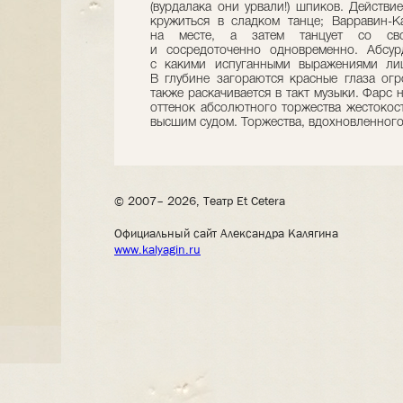
(вурдалака они урвали!) шпиков. Действи
кружиться в сладком танце; Варравин-Ка
на месте, а затем танцует со сво
и сосредоточенно одновременно. Абсур
с какими испуганными выражениями лиц
В глубине загораются красные глаза ог
также раскачивается в такт музыки. Фарс 
оттенок абсолютного торжества жестокос
высшим судом. Торжества, вдохновленного
© 2007– 2026, Театр Et Cetera
Официальный сайт Александра Калягина
www.kalyagin.ru