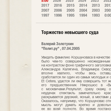
5:00
2026
2025
2024
2023
202
2017
2016
2015
2014
2013
201
2007
2006
2005
2004
2003
200
1997
1996
1995
1994
1993
0:0
Торжество невысшего суда
Валерий Золотухин
"Полит.ру" , 07.04.2005
Увидеть фамилию Коршуноваса в качестве
было чем-то совершенно неожиданным 
на контрастом фоне графичного заголовка 
Александра Калягина, Владимира Скво
вполне хватило, чтобы весь остав
сработается ли один из самых молодых и 
Et Cetera, удастся ли ему совершить тот 
его предшественник Някрошюс в «Ви
с москвичами.Результат, сразу скажу,
неудачах спектакль замечательно кр
раскрывается дерзкий, ясный, а местами
Оказалось, например, что Коршуновас отн
мысль могут думать крепко и довольн
ее во всей полноте. Во время постано