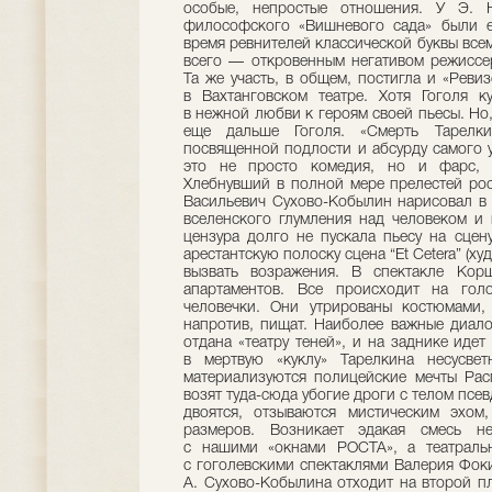
особые, непростые отношения. У Э. 
философского «Вишневого сада» были е
время ревнителей классической буквы всем
всего — откровенным негативом режиссе
Та же участь, в общем, постигла и «Реви
в Вахтанговском театре. Хотя Гоголя к
в нежной любви к героям своей пьесы. Но
еще дальше Гоголя. «Смерть Тарелки
посвященной подлости и абсурду самого 
это не просто комедия, но и фарс, 
Хлебнувший в полной мере прелестей рос
Васильевич Сухово-Кобылин нарисовал в 
вселенского глумления над человеком и 
цензура долго не пускала пьесу на сцен
арестантскую полоску сцена “Et Cetera” (х
вызвать возражения. В спектакле Корш
апартаментов. Все происходит на гол
человечки. Они утрированы костюмами, 
напротив, пищат. Наиболее важные диало
отдана «театру теней», и на заднике идет
в мертвую «куклу» Тарелкина несусве
материализуются полицейские мечты Рас
возят туда-сюда убогие дроги с телом псев
двоятся, отзываются мистическим эхом
размеров. Возникает эдакая смесь не
с нашими «окнами РОСТА», а театрал
с гоголевскими спектаклями Валерия Фоки
А. Сухово-Кобылина отходит на второй пл