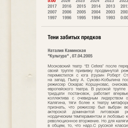
5:00
2026
2025
2024
2023
202
2017
2016
2015
2014
2013
201
2007
2006
2005
2004
2003
200
1997
1996
1995
1994
1993
0:0
Тени забитых предков
Наталия Каминская
"Культура" , 07.04.2005
Московский театр “Et Cetera” после пер
своей труппе прививку продвинутой реж
переместился с юга (грузин Роберт С
на запад. Пьесу А. Сухово-Кобылина по
режиссер Оскарас Коршуновас, снискав
европейского театра. В русской труппе
тридцати постановок, работает впервые
коллектива с очевидным лидерством о
Калягина, тяги более к театру метафо
признать, что режиссер был выбран в
актерской доминантой литовская р
нордическим темпераментом и любовью к 
революционное вторжение. Но для каляги
в общем, то, что надо.С русской класси