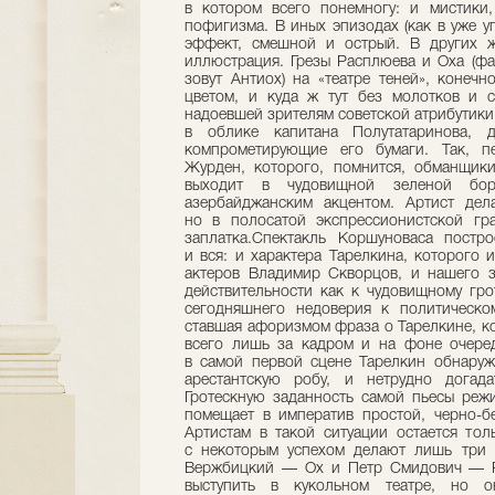
в котором всего понемногу: и мистики,
пофигизма. В иных эпизодах (как в уже у
эффект, смешной и острый. В других ж
иллюстрация. Грезы Расплюева и Оха (ф
зовут Антиох) на «театре теней», конеч
цветом, и куда ж тут без молотков и с
надоевшей зрителям советской атрибутики
в облике капитана Полутатаринова, д
компрометирующие его бумаги. Так, п
Журден, которого, помнится, обманщики
выходит в чудовищной зеленой бо
азербайджанским акцентом. Артист дела
но в полосатой экспрессионистской гра
заплатка.Спектакль Коршуноваса постр
и вся: и характера Тарелкина, которого
актеров Владимир Скворцов, и нашего 
действительности как к чудовищному гро
сегодняшнего недоверия к политическо
ставшая афоризмом фраза о Тарелкине, ко
всего лишь за кадром и на фоне очере
в самой первой сцене Тарелкин обнаруж
арестантскую робу, и нетрудно догад
Гротескную заданность самой пьесы режи
помещает в императив простой, черно-б
Артистам в такой ситуации остается тол
с некоторым успехом делают лишь три 
Вержбицкий — Ох и Петр Смидович — Р
выступить в кукольном театре, но 