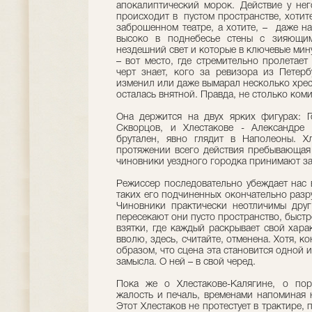
апокалиптический морок. Действие у не
происходит в пустом пространстве, хотите
заброшенном театре, а хотите, – даже на
высоко в поднебесье стены с зияющим
нездешний свет и которые в ключевые мин
– вот место, где стремительно пролетает
черт знает, кого за ревизора из Петерб
изменил или даже вымарал несколько хрес
осталась внятной. Правда, не столько ком
Она держится на двух ярких фигурах: Г
Скворцов, и Хлестакове - Александре 
брутален, явно глядит в Наполеоны. Х
протяжении всего действия пребывающая 
чиновники уездного городка принимают за
Режиссер последовательно убеждает нас в
таких его подчиненных окончательно разр
Чиновники практически неотличимы друг
пересекают они пусто пространство, быст
взятки, где каждый раскрывает свой хара
вволю, здесь, считайте, отменена. Хотя, к
образом, что сцена эта становится одной
замысла. О ней – в свой черед.
Пока же о Хлестакове-Калягине, о пор
жалость и печаль, временами напоминая 
Этот Хлестаков не протестует в трактире, 