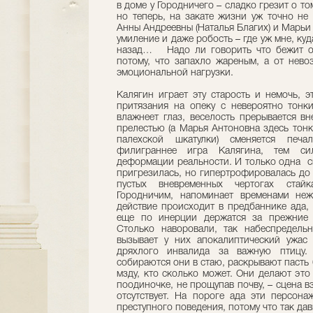
в доме у Городничего – сладко грезит о том
но теперь, на закате жизни уж точно не
Анны Андреевны (Наталья Благих) и Марьи 
умиление и даже робость – где уж мне, куд
назад… Надо ли говорить что бежит он
потому, что запахло жареным, а от нево
эмоциональной нагрузки.
Калягин играет эту старость и немочь, 
притязания на опеку с невероятно тонк
влажнеет глаз, веселость прерывается в
прелестью (а Марья Антоновна здесь тонк
палехской шкатулки) сменяется печ
филиграннее игра Калягина, тем си
деформации реальности. И только одна си
пригрезилась, но гипертрофировалась до 
пустых вневременных чертогах стайка
Городничим, напоминает временами неж
действие происходит в предбаннике ада,
еще по инерции держатся за прежние 
Столько наворовали, так набеспредель
вызывает у них апокалиптический ужас 
дряхлого инвалида за важную птицу. 
собираются они в стаю, раскрывают пасть
мзду, кто сколько может. Они делают это
поодиночке, не прощупав почву, – сцена вз
отсутствует. На пороге ада эти персон
преступного поведения, потому что так дав