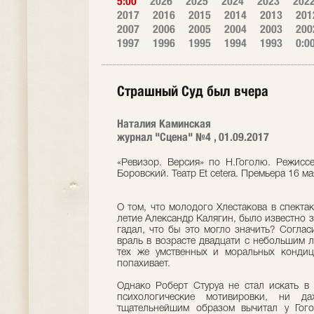
5:00
2026
2025
2024
2023
202
2017
2016
2015
2014
2013
201
2007
2006
2005
2004
2003
200
1997
1996
1995
1994
1993
0:0
Страшный Суд был вчера
Наталия Каминская
журнал "Сцена" №4 , 01.09.2017
«Ревизор. Версия» по Н.Гоголю. Режисс
Боровский. Театр Et cetera. Премьера 16 м
О том, что молодого Хлестакова в спекта
летие Александр Калягин, было известно 
гадал, что бы это могло значить? Соглас
враль в возрасте двадцати с небольшим л
тех же умственных и моральных кондици
попахивает.
Однако Роберт Стуруа не стал искать в
психологические мотивировки, ни 
тщательнейшим образом вычитал у Гогол