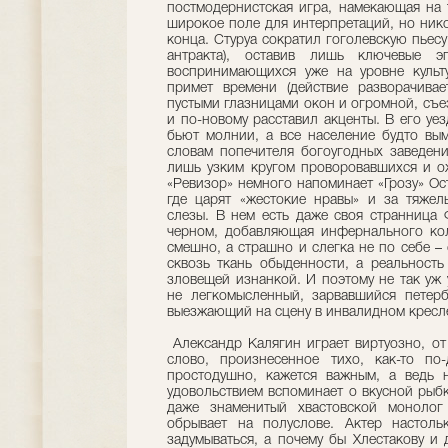
постмодернистская игра, намекающая на т
широкое поле для интерпретаций, но нико
конца. Стуруа сократил гоголевскую пьесу
антракта), оставив лишь ключевые 
воспринимающихся уже на уровне культу
примет времени (действие разворачивае
пустыми глазницами окон и огромной, съ
и по-новому расставил акценты. В его уе
бьют молнии, а все население будто вым
словам попечителя богоугодных заведени
лишь узким кругом проворовавшихся и о
«Ревизор» немного напоминает «Грозу» Ос
где царят «жестокие нравы» и за тяже
слезы. В нем есть даже своя странница 
черном, добавляющая инфернального кол
смешно, а страшно и слегка не по себе –
сквозь ткань обыденности, а реальность
зловещей изнанкой. И поэтому не так уж 
не легкомысленный, зарвавшийся петерб
выезжающий на сцену в инвалидном кресл
Александр Калягин играет виртуозно, от
слово, произнесенное тихо, как-то по-
простодушно, кажется важным, а ведь н
удовольствием вспоминает о вкусной рыбк
даже знаменитый хвастовской монолог
обрывает на полуслове. Актер настоль
задумываться, а почему бы Хлестакову и 