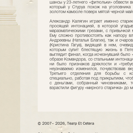
шансы у 23-летнего «фитюльки» обвести в
который у Стуруа похож на уголовника 
золотом камзоле поверх мятой черной май
Александр Калягин играет именно старик
просящей интонацией, в которой угадыв
маразматическими грезами, с привычкой 
Ему сложно противостоять как напору в
Андреевны (Наталья Благих), так и очар
(Кристина Гагуа), видящей в нем, очеви
которым сулит блестящую жизнь в Пете
выглядит финал, когда исчезнувший было «
образе Командора, со стальными интонация
ни было признаков дряхлости и «требуе
неузнаваемо изменился, почувствовав в
Третьего отделения для борьбы с к
специально, работая под прикрытием, что
с деньгами, собранный чиновниками, т
взрастили фигуру «мирного старичка» до 
© 2007– 2026, Театр Et Cetera