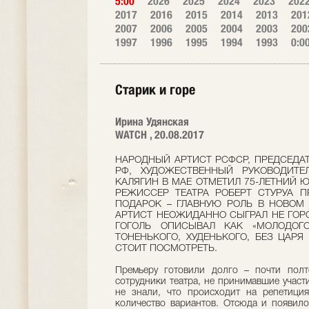
5:00
2026
2025
2024
2023
202
2017
2016
2015
2014
2013
201
2007
2006
2005
2004
2003
200
1997
1996
1995
1994
1993
0:0
Старик и горе
Ирина Удянская
WATCH , 20.08.2017
НАРОДНЫЙ АРТИСТ РСФСР, ПРЕДСЕДА
РФ, ХУДОЖЕСТВЕННЫЙ РУКОВОДИТЕ
КАЛЯГИН В МАЕ ОТМЕТИЛ 75-ЛЕТНИЙ 
РЕЖИССЕР ТЕАТРА РОБЕРТ СТУРУА 
ПОДАРОК – ГЛАВНУЮ РОЛЬ В НОВОМ С
АРТИСТ НЕОЖИДАННО СЫГРАЛ НЕ ГОРО
ГОГОЛЬ ОПИСЫВАЛ КАК «МОЛОДОГО
ТОНЕНЬКОГО, ХУДЕНЬКОГО, БЕЗ ЦАРЯ
СТОИТ ПОСМОТРЕТЬ.
Премьеру готовили долго – почти полт
сотрудники театра, не принимавшие участ
не знали, что происходит на репетици
количество вариантов. Отсюда и появило