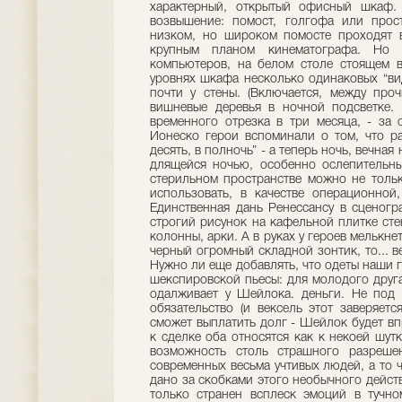
характерный, открытый офисный шкаф. 
возвышение: помост, голгофа или прос
низком, но широком помосте проходят 
крупным планом кинематографа. Но 
компьютеров, на белом столе стоящем 
уровнях шкафа несколько одинаковых “вид
почти у стены. (Включается, между про
вишневые деревья в ночной подсветке.
временного отрезка в три месяца, - за 
Ионеско герои вспоминали о том, что ра
десять, в полночь” - а теперь ночь, вечная
длящейся ночью, особенно ослепительны
стерильном пространстве можно не толь
использовать, в качестве операционной
Единственная дань Ренессансу в сценогр
строгий рисунок на кафельной плитке ст
колонны, арки. А в руках у героев мелькнет
черный огромный складной зонтик, то... 
Нужно ли еще добавлять, что одеты наши 
шекспировской пьесы: для молодого друг
одалживает у Шейлока. деньги. Не под 
обязательство (и вексель этот заверяетс
сможет выплатить долг - Шейлок будет вп
к сделке оба относятся как к некоей шутк
возможность столь страшного разреше
современных весьма учтивых людей, а то 
дано за скобками этого необычного дейст
только странен всплеск эмоций в тучн