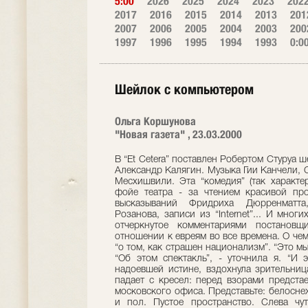
5:00
2026
2025
2024
2023
202
2017
2016
2015
2014
2013
201
2007
2006
2005
2004
2003
200
1997
1996
1995
1994
1993
0:0
Шейлок с компьютером
Ольга Коршунова
"Новая газета" , 23.03.2000
В “Et Cetera” поставлен Робертом Стуруа 
Александр Калягин. Музыка Гии Канчели, 
Месхишвили. Эта “комедия” (так характе
фойе театра - за чтением красивой пр
высказываний Фридриха Дюрренматта
Розанова, записи из “Internet”... И мног
отчеркнутое комментариями постановщ
отношении к евреям во все времена. О чем
“о том, как страшен национализм”. “Это мы
“Об этом спектакль”, - уточнила я. “И 
надоевшей истине, вздохнула зрительница
падает с кресел: перед взорами предста
московского офиса. Представьте: белосне
и пол. Пустое пространство. Слева чу