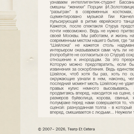
узнаваем интеллигентик-студент Бассан
смешны “женихи” Порции (И.Золотовицки
“разыгран” в современных костюма
сцементировано музыкой Гии Канче
пульсирующей в ритме еврейского танца
Кажется, после спектакля Стуруа предс
почти невозможно. Ведь не нужно притво
своей Москвы. Мы работаем, и жизнь на
современным местом нашего бытия, где “за
“Шейлока” не кажется столь надума
интерьером оказываемся сами чуть ли не
(попробуйте не согласиться со Стуруа!) со
отношение к инородцам. За это презр
Которую можно предотвратить, если б
извинения за оскорбления. Ведь единстве
Шейлок, чтоб хотя бы раз, хоть по ош
окружающие узнали в нем, наконец, чел
последний момент месть Шейлоку не удаетс
правых кулис немного высовываясь, 
продвигаясь вперед, находится на сцене,
размеров буйволица, корова, свинья, 
полумраке перед нами совершается то, чт
сценой: разнузданная толпа - в который р
вперед, смешивается с людьми... Неужели 
© 2007– 2026, Театр Et Cetera