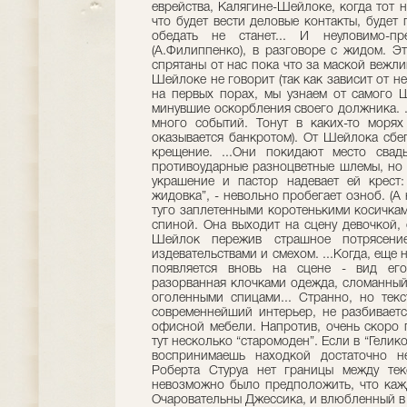
еврейства, Калягине-Шейлоке, когда тот н
что будет вести деловые контакты, будет
обедать не станет... И неуловимо-пр
(А.Филиппенко), в разговоре с жидом. Э
спрятаны от нас пока что за маской вежл
Шейлоке не говорит (так как зависит от н
на первых порах, мы узнаем от самого 
минувшие оскорбления своего должника. .
много событий. Тонут в каких-то морях
оказывается банкротом). От Шейлока сбе
крещение. ...Они покидают место свад
противоударные разноцветные шлемы, но 
украшение и пастор надевает ей крест:
жидовка”, - невольно пробегает озноб. (
туго заплетенными коротенькими косичкам
спиной. Она выходит на сцену девочкой, 
Шейлок пережив страшное потрясение
издевательствами и смехом. ...Когда, еще
появляется вновь на сцене - вид его
разорванная клочками одежда, сломанный
оголенными спицами... Странно, но тек
современнейший интерьер, не разбиваетс
офисной мебели. Напротив, очень скоро п
тут несколько “старомоден”. Если в “Гели
воспринимаешь находкой достаточно н
Роберта Стуруа нет границы между тек
невозможно было предположить, что кажд
Очаровательны Джессика, и влюбленный в 