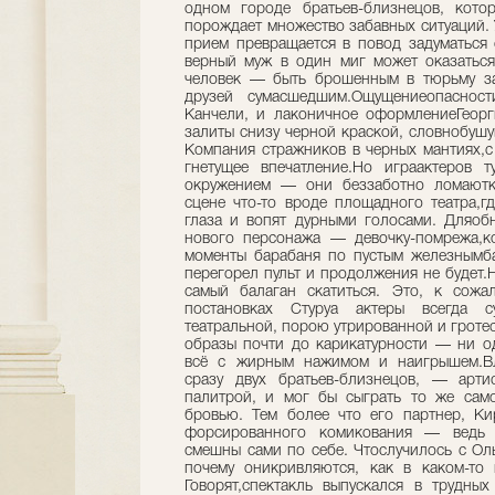
одном городе братьев-близнецов, кото
порождает множество забавных ситуаций.
прием превращается в повод задуматься 
верный муж в один миг может оказаться
человек — быть брошенным в тюрьму за
друзей сумасшедшим.Ощущениеопаснос
Канчели, и лаконичное оформлениеГеорг
залиты снизу черной краской, словнобуш
Компания стражников в черных мантиях,
гнетущее впечатление.Но играактеров 
окружением — они беззаботно ломаютко
сцене что-то вроде площадного театра,г
глаза и вопят дурными голосами. Дляоб
нового персонажа — девочку-помрежа,ко
моменты барабаня по пустым железнымба
перегорел пульт и продолжения не будет.Н
самый балаган скатиться. Это, к сожа
постановках Стуруа актеры всегда су
театральной, порою утрированной и гроте
образы почти до карикатурности — ни од
всё с жирным нажимом и наигрышем.В
сразу двух братьев-близнецов, — арти
палитрой, и мог бы сыграть то же само
бровью. Тем более что его партнер, К
форсированного комикования — ведь с
смешны сами по себе. Чтослучилось с Ол
почему оникривляются, как в каком-то 
Говорят,спектакль выпускался в трудных