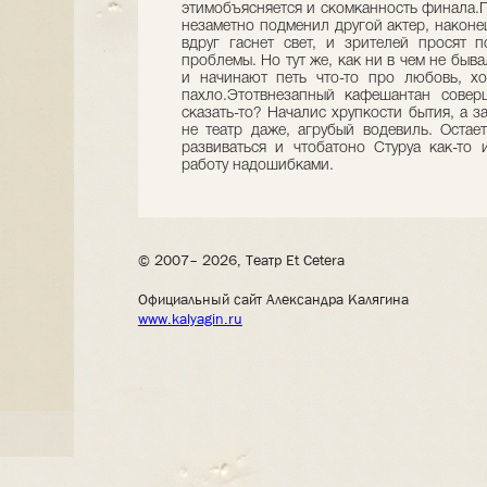
этимобъясняется и скомканность финала.П
незаметно подменил другой актер, наконе
вдруг гаснет свет, и зрителей просят 
проблемы. Но тут же, как ни в чем не быва
и начинают петь что-то про любовь, х
пахло.Этотвнезапный кафешантан совер
сказать-то? Началис хрупкости бытия, а 
не театр даже, агрубый водевиль. Остает
развиваться и чтобатоно Стуруа как-то
работу надошибками.
© 2007– 2026, Театр Et Cetera
Официальный сайт Александра Калягина
www.kalyagin.ru