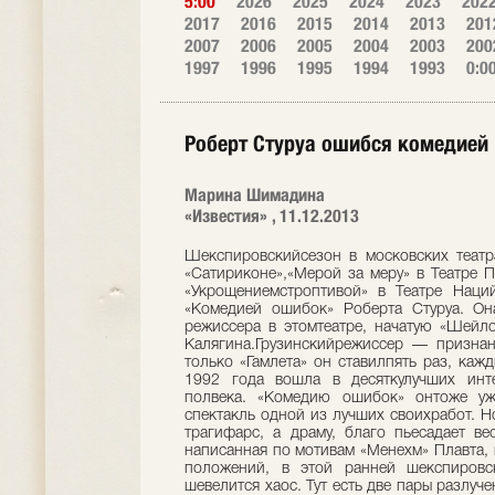
5:00
2026
2025
2024
2023
202
2017
2016
2015
2014
2013
201
2007
2006
2005
2004
2003
200
1997
1996
1995
1994
1993
0:0
Роберт Стуруа ошибся комедией
Марина Шимадина
«Известия» , 11.12.2013
Шекспировскийсезон в московских театр
«Сатириконе»,«Мерой за меру» в Театре П
«Укрощениемстроптивой» в Театре Наций
«Комедией ошибок» Роберта Стуруа. Он
режиссера в этомтеатре, начатую «Шейло
Калягина.Грузинскийрежиссер — призна
только «Гамлета» он ставилпять раз, каж
1992 года вошла в десяткулучших инт
полвека. «Комедию ошибок» онтоже уж
спектакль одной из лучших своихработ. Н
трагифарс, а драму, благо пьесадает ве
написанная по мотивам «Менехм» Плавта,
положений, в этой ранней шекспировс
шевелится хаос. Тут есть две пары разлуч