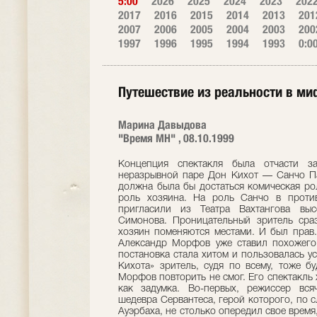
5:00
2026
2025
2024
2023
202
2017
2016
2015
2014
2013
201
2007
2006
2005
2004
2003
200
1997
1996
1995
1994
1993
0:0
Путешествие из реальности в ми
Марина Давыдова
"Время МН" , 08.10.1999
Концепция спектакля была отчасти з
неразрывной паре Дон Кихот — Санчо Па
должна была бы достаться комическая рол
роль хозяина. На роль Санчо в проти
пригласили из Театра Вахтангова выс
Симонова. Проницательный зритель сра
хозяин поменяются местами. И был прав.
Александр Морфов уже ставил похожего 
постановка стала хитом и пользовалась у
Кихота» зритель, судя по всему, тоже б
Морфов повторить не смог. Его спектакль 
как задумка. Во-первых, режиссер вся
шедевра Сервантеса, герой которого, по 
Ауэрбаха, не столько опередил свое время