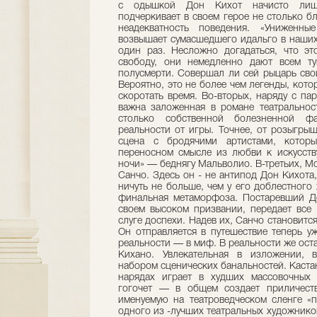
с одышкой Дон Кихот начисто лише
подчеркивает в своем герое не столько б
неадекватность поведения. «Униженн
возвышает сумасшедшего идальго в наших 
один раз. Несложно догадаться, что эт
свободу, они немедленно дают всем ту
полусмерти. Совершал ли сей рыцарь сво
Вероятно, это не более чем легенды, кото
скоротать время. Во-вторых, наряду с п
важна заложенная в романе театральнос
столько собственной болезненной фа
реальности от игры. Точнее, от розыгрыш
сцена с бродячими артистами, котор
переносном смысле из любви к искусству
ночи» — беднягу Мальволио. В-третьих, 
Санчо. Здесь он - не антипод Дон Кихота, 
ничуть не больше, чем у его доблестного
финальная метаморфоза. Постаревший До
своем высоком призвании, передает все
слуге доспехи. Надев их, Санчо становитс
Он отправляется в путешествие теперь уж
реальности — в миф. В реальности же ост
Кихано. Увлекательная в изложении, в
набором сценических банальностей. Каста
нарядах играет в худших массовочных 
гогочет — в общем создает приличеств
именуемую на театроведческом сленге «
одного из -лучших театральных художник