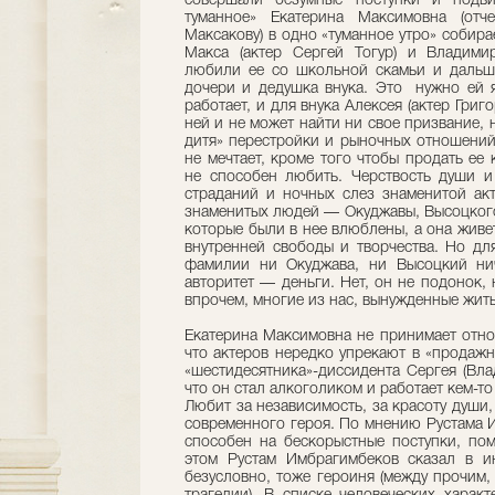
совершали безумные поступки и подвиг
туманное» Екатерина Максимовна (от
Максакову) в одно «туманное утро» собир
Макса (актер Сергей Тогур) и Владимир
любили ее со школьной скамьи и дальше
дочери и дедушка внука. Это нужно ей 
работает, и для внука Алексея (актер Григ
ней и не может найти ни свое призвание, 
дитя» перестройки и рыночных отношений.
не мечтает, кроме того чтобы продать ее 
не способен любить. Черствость души и
страданий и ночных слез знаменитой акт
знаменитых людей — Окуджавы, Высоцкого
которые были в нее влюблены, а она живе
внутренней свободы и творчества. Но дл
фамилии ни Окуджава, ни Высоцкий нич
авторитет — деньги. Нет, он не подонок, 
впрочем, многие из нас, вынужденные жить
Екатерина Максимовна не принимает отно
что актеров нередко упрекают в «продажн
«шестидесятника»-диссидента Сергея (Вла
что он стал алкоголиком и работает кем-т
Любит за независимость, за красоту души,
современного героя. По мнению Рустама И
способен на бескорыстные поступки, пом
этом Рустам Имбрагимбеков сказал в и
безусловно, тоже героиня (между прочим,