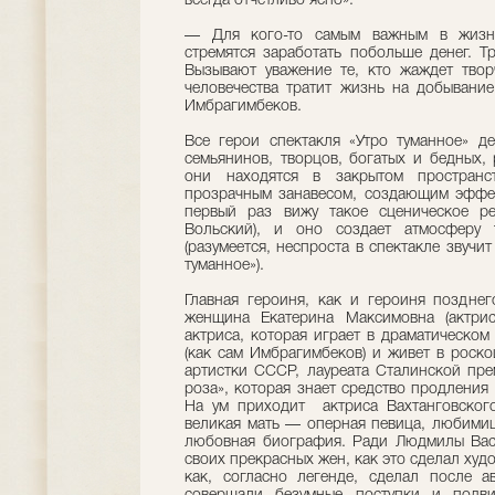
всегда отчетливо ясно»:
— Для кого-то самым важным в жизни
стремятся заработать побольше денег. Т
Вызывают уважение те, кто жаждет твор
человечества тратит жизнь на добывани
Имбрагимбеков.
Все герои спектакля «Утро туманное» д
семьянинов, творцов, богатых и бедных,
они находятся в закрытом пространс
прозрачным занавесом, создающим эффект
первый раз вижу такое сценическое ре
Вольский), и оно создает атмосферу т
(разумеется, неспроста в спектакле звучи
туманное»).
Главная героиня, как и героиня поздне
женщина Екатерина Максимовна (актри
актриса, которая играет в драматическом
(как сам Имбрагимбеков) и живет в роск
артистки СССР, лауреата Сталинской пре
роза», которая знает средство продления
На ум приходит актриса Вахтанговского
великая мать — оперная певица, любимиц
любовная биография. Ради Людмилы Вас
своих прекрасных жен, как это сделал худ
как, согласно легенде, сделал после а