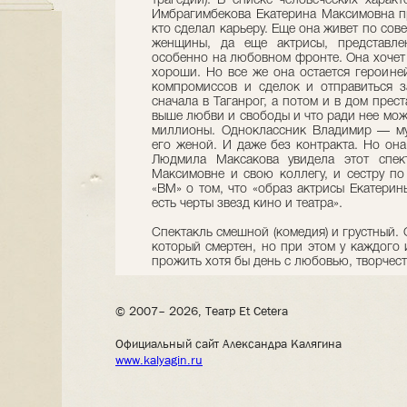
трагедии). В списке человеческих харак
Имбрагимбекова Екатерина Максимовна пр
кто сделал карьеру. Еще она живет по сове
женщины, да еще актрисы, представлен
особенно на любовном фронте. Она хочет 
хороши. Но все же она остается героиней
компромиссов и сделок и отправиться
сначала в Таганрог, а потом и в дом прест
выше любви и свободы и что ради нее можн
миллионы. Одноклассник Владимир — мул
его женой. И даже без контракта. Но она
Людмила Максакова увидела этот спек
Максимовне и свою коллегу, и сестру по
«ВМ» о том, что «образ актрисы Екатери
есть черты звезд кино и театра».
Спектакль смешной (комедия) и грустный.
который смертен, но при этом у каждого и
прожить хотя бы день с любовью, творчест
© 2007– 2026, Театр Et Cetera
Официальный сайт Александра Калягина
www.kalyagin.ru