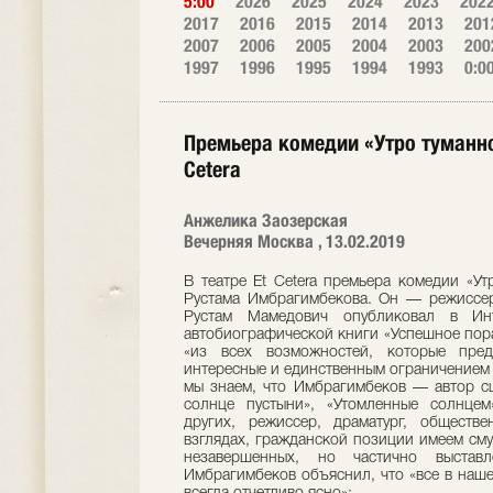
5:00
2026
2025
2024
2023
202
2017
2016
2015
2014
2013
201
2007
2006
2005
2004
2003
200
1997
1996
1995
1994
1993
0:0
Премьера комедии «Утро туманно
Cetera
Анжелика Заозерская
Вечерняя Москва , 13.02.2019
В театре Et Cetera премьера комедии «Ут
Рустама Имбрагимбекова. Он — режиссер
Рустам Мамедович опубликовал в Инт
автобиографической книги «Успешное пора
«из всех возможностей, которые пред
интересные и единственным ограничением у
мы знаем, что Имбрагимбеков — автор с
солнце пустыни», «Утомленные солнце
других, режиссер, драматург, обществ
взглядах, гражданской позиции имеем сму
незавершенных, но частично выстав
Имбрагимбеков объяснил, что «все в наше