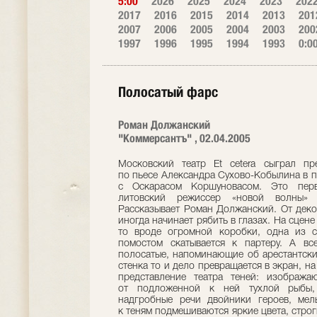
5:00
2026
2025
2024
2023
202
2017
2016
2015
2014
2013
201
2007
2006
2005
2004
2003
200
1997
1996
1995
1994
1993
0:0
Полосатый фарс
Роман Должанский
"Коммерсантъ" , 02.04.2005
Московский театр Et cetera сыграл пр
по пьесе Александра Сухово-Кобылина в п
с Оскарасом Коршуновасом. Это перв
литовский режиссер «новой волны» 
Рассказывает Роман Должанский. От деко
иногда начинает рябить в глазах. На сцене 
то вроде огромной коробки, одна из с
помостом скатывается к партеру. А вс
полосатые, напоминающие об арестантски
стенка то и дело превращается в экран, н
представление театра теней: изобража
от подложенной к ней тухлой рыбы, 
надгробные речи двойники героев, мел
к теням подмешиваются яркие цвета, строги