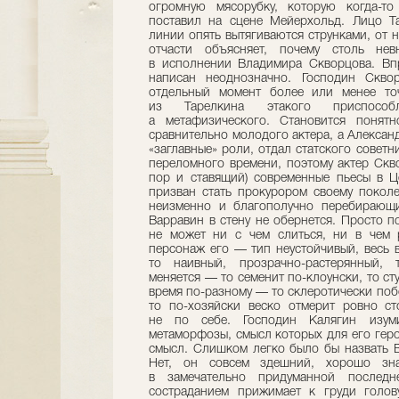
огромную мясорубку, которую когда-то
поставил на сцене Мейерхольд. Лицо Та
линии опять вытягиваются струнками, от н
отчасти объясняет, почему столь нев
в исполнении Владимира Скворцова. Вп
написан неоднозначно. Господин Скво
отдельный момент более или менее то
из Тарелкина этакого приспособ
а метафизического. Становится понят
сравнительно молодого актера, а Алексан
«заглавные» роли, отдал статского совет
переломного времени, поэтому актер Скв
пор и ставящий) современные пьесы в Ц
призван стать прокурором своему покол
неизменно и благополучно перебирающи
Варравин в стену не обернется. Просто п
не может ни с чем слиться, ни в чем р
персонаж его — тип неустойчивый, весь в
то наивный, прозрачно-растерянный,
меняется — то семенит по-клоунски, то ст
время по-разному — то склеротически побо
то по-хозяйски веско отмерит ровно с
не по себе. Господин Калягин изуми
метаморфозы, смысл которых для его геро
смысл. Слишком легко было бы назвать 
Нет, он совсем здешний, хорошо зна
в замечательно придуманной после
состраданием прижимает к груди голов