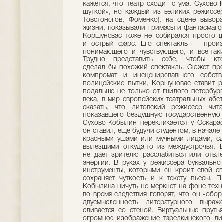
кажется, что театр сходит с ума. Сухово
шуткой», но каждый из великих режиссе
Товстоногов, Фоменко), на сцене вывор
жизни, показывали гримасы и фантасмаго
Коршуновас тоже не собирался просто шу
и острый фарс. Его спектакль — произ
понимающего и чувствующего, и все-так
Трудно представить себе, чтобы кт
сделал бы похожий спектакль. Сюжет про
компромат и инсценировавшего собст
полицейские пытки, Коршуновас ставит р
подальше не только от гнилого петербург
века, в мир европейских театральных аб
сказать, что литовский режиссер чит
показавшего бездушную государственную 
Сухово-Кобылин перекликается у Оскара
он ставил, еще будучи студентом, в начал
красными ушами или мучными лицами, сд
вылезшими откуда-то из междустрочья. 
не дает зрителю расслабиться или отвле
энергии. В руках у режиссера буквальн
инструменты, которыми он кроит свой сп
сохраняет чуткость и к тексту пьесы. 
Кобылина ничуть не меркнет на фоне тех
во время следствия говорят, что он «обор
двусмысленность литературного выраж
сливается со стеной. Виртуальные прут
огромное изображение тарелкинского ли