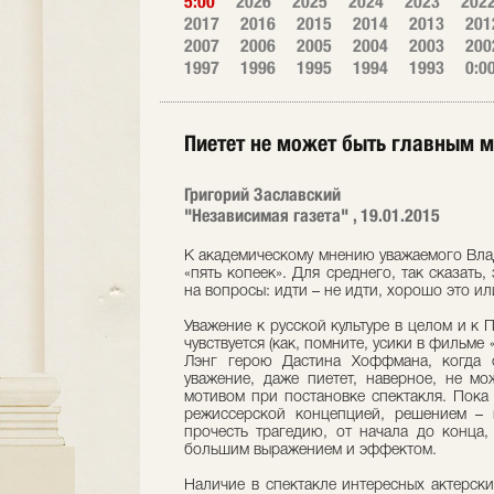
5:00
2026
2025
2024
2023
202
2017
2016
2015
2014
2013
201
2007
2006
2005
2004
2003
200
1997
1996
1995
1994
1993
0:0
Пиетет не может быть главным 
Григорий Заславский
"Независимая газета" , 19.01.2015
К академическому мнению уважаемого Вла
«пять копеек». Для среднего, так сказать,
на вопросы: идти – не идти, хорошо это и
Уважение к русской культуре в целом и к 
чувствуется (как, помните, усики в фильме
Лэнг герою Дастина Хоффмана, когда о
уважение, даже пиетет, наверное, не м
мотивом при постановке спектакля. Пока 
режиссерской концепцией, решением – в
прочесть трагедию, от начала до конца
большим выражением и эффектом.
Наличие в спектакле интересных актерск