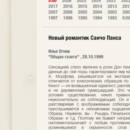
5:00
2026
2025
2024
2023
202
2017
2016
2015
2014
2013
201
2007
2006
2005
2004
2003
200
1997
1996
1995
1994
1993
0:0
Новый романтик Санчо Панса
Илья Огнев
"Общая газета" , 28.10.1999
Сенсацией стало явление в роли Дон Ких
данные до сей поры гарантировали ему к
А. Морфова, решившегося на эксперим
отличается от классических образцов п
Кихот — не возвышенный идеалист, распе
и не деревенский сумасшедший. Это ч
условия существования, некие прав
неукоснительно их соблюдающий. Он и
разговаривая с воображаемым собеседн
прислушивается к незнакомым ощущени
Образа. Неужели, вы - Рыцарь Печально
Образа» и т.д. Поэтому же бывает непри
сентиментальничает с любым противни
усомнившимся в серьезности слов