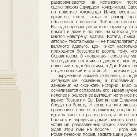
разворачиваются на испанском пост
сценографом Эдуардом Кочергиным. Здесь
по пластике Александр Илиев местные
артистов театра, сюда в разгар праз
облаченное в доспехи. Любопытна многов
Колодец превращается то в шарманку, то в
помост и даже в лошадь, на которой До
мчится навстречу врагам. Кстати, пье
автором текста пьесы — не предполагает
великого идальго. Дон Кихот настолько
приходится безусловно верить тому, чт
Сервантесом. О «подвигах» героев мы уз
завсегдатаев постоялого двора и, как в
нелепыми подробностями, а Дон Кихот на
он уже высокий и стройный — каким и до
— окруженный армией любовниц, а подв
заслужившие осмеяние, а проявления 
занесения на скрижали истории. Миф ро
осмеливается оспаривать его. Идеал нужне
нелепее и жалостнее выглядит истинное п
(артист Театра им. Евг. Вахтангова Влади
бредут по болоту. И когда на пути оказы
сравнению с ранее пережитым, рыцарь ос
идти дальше, он разочарован, и ни во чт
бросить и вернуться домой, купить овец
уставший, раздавленный старик, замотанны
ждал этой ямы на дороге — игра зако
Романтический порыв, захвативший Дон Ки