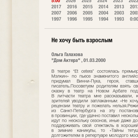
5:00
2026
2025
2024
2023
202
2017
2016
2015
2014
2013
201
2007
2006
2005
2004
2003
200
1997
1996
1995
1994
1993
0:0
Не хочу быть взрослым
Ольга Галахова
"Дом Актера" , 01.03.2000
В театре “Et cetera” состоялась премье
Мэлкин» по пьесе знаменитого английс
придумал Винни-Пуха, героя, ста
писатель.Посоветуем родителям взять с
сказку в театр на Новом Арбате под 
В литчасти театра мне рассказывали, 
зрителей уводили заплаканным: «Не хочу
рецензии театру и пожелать нельзя.Реж
из Санкт-Петербурга на эту постано
в провинции, где удачно поставил несколь
идут по нескольку сезонов, иные даже до д
поддерживать свой спектакль в хорошей
в зимние каникулы, то «Тайны тетуш
долгожителем в репертуаре молодого мос