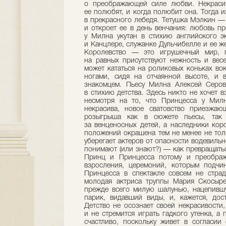
о преображающей силе любви. Некрасив
ее полюбят, и когда полюбит она. Тогда и
в прекрасного лебедя. Тетушка Мэлкин — 
и откроет ее в день венчания: любовь п
у Милна укутан в стихию английского э
и Канцлере, служанке Дульчибелле и ее же
Королевство — это игрушечный мир, 
на равных присутствуют нежность и весе
может кататься на роликовых коньках вок
ногами, сидя на отчаянной высоте, и 
знакомцем. Пьесу Милна Алексей Серов
в стихию детства. Здесь никто не хочет 
несмотря на то, что Принцесса у Милн
некрасива, новое сватовство приезжаю
розыгрыша как в сюжете пьесы, так 
за венценосных детей, а наследники кор
положений окрашена тем не менее не то
уберегает актеров от опасности водевильн
понимают (или знают?) — как превращатьс
Принц и Принцесса потому и преобража
взросления, церемоний, которым подчин
Принцесса в спектакле совсем не страд
молодая актриса труппы Мария Скосыре
прежде всего милую шалунью, нацепившу
парик, видавший виды, и, кажется, дос
Детство не осознает своей некрасивости
и не стремится играть гадкого утенка, а
счастливо, поскольку живет в согласии