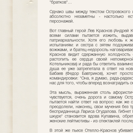
"братков"…
Однако швы между текстом Островского 
абсолютно незаметны - настолько ес
персонажей.
Вот главный герой Лев Краснов (Андрей 
всеми силами пытается изжить, выдав
патриархальности. Хотя его любовь к ж
испытаниям: и сестра с зятем подзужива
вожжами, и братец-недоросль наговаривает
Краснов видит сдержанную холодность с
растопить ее сердце своей непомерно
Котельникова) и рада бы ответить взаимно
душа ее уже затрепетала в ответ на нов
Бабаев (Федор Бавтриков), хочет прост
командировки: "Она, я думаю, рада-радех
нас для того, чтобы вперед вознаградить с
Эта мысль, выраженная столь афористич
чувствуется, очень дорога и самому Ост
пытается найти ответ на вопрос: как же
преодолели, наконец, свои мучения без т
бесприданница Лариса Огудалова. Гибнет 
шкуре" становится вдова Купавина, обр
женские лейтмотивы - из спектаклей после
В этой же пьесе Отелло-Краснов убивает