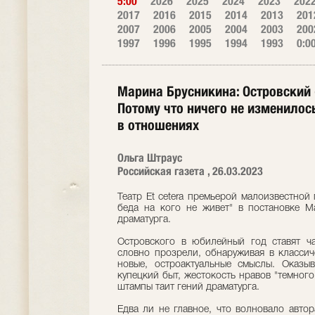
5:00
2026
2025
2024
2023
202
2017
2016
2015
2014
2013
201
2007
2006
2005
2004
2003
200
1997
1996
1995
1994
1993
0:0
Марина Брусникина: Островский 
Потому что ничего не изменилось
в отношениях
Ольга Штраус
Российская газета , 26.03.2023
Театр Et cetera премьерой малоизвестной
беда на кого не живет" в постановке М
драматурга.
Островского в юбилейный год ставят ч
словно прозрели, обнаруживая в классич
новые, остроактуальные смыслы. Оказыв
купецкий быт, жестокость нравов "темного
штампы таит гений драматурга.
Едва ли не главное, что волновало автор