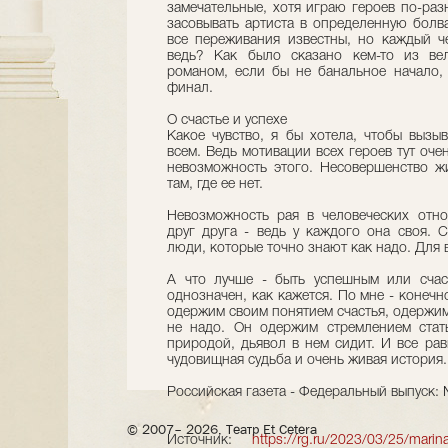
замечательные, хотя играю героев по-ра
засовывать артиста в определенную болва
все переживания известны, но каждый че
ведь? Как было сказано кем-то из ве
романом, если бы не банальное начало,
финал.
О счастье и успехе
Какое чувство, я бы хотела, чтобы вызы
всем. Ведь мотивации всех героев тут очен
невозможность этого. Несовершенство ж
там, где ее нет.
Невозможность рая в человеческих отно
друг друга - ведь у каждого она своя. 
люди, которые точно знают как надо. Для 
А что лучше - быть успешным или счас
однозначен, как кажется. По мне - конечн
одержим своим понятием счастья, одержим
не надо. Он одержим стремлением стат
природой, дьявол в нем сидит. И все рав
чудовищная судьба и очень живая история.
Российская газета - Федеральный выпуск: 
© 2007– 2026, Театр Et Cetera
Источник:
https://rg.ru/2023/03/25/marin