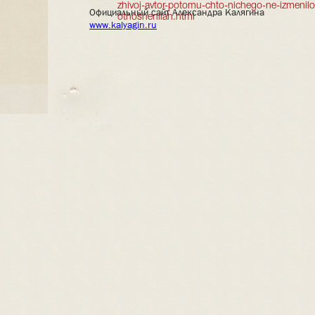
zhivoj-avtor-potomu-chto-nichego-ne-izmenilos
Официальный сайт Александра Калягина
otnosheniiah.html
www.kalyagin.ru