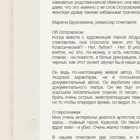
хамоватых родственников! Именно она явл
даже, что это именно с ее слов Островски
женскую драму такими забавными трагико
Марина Брусникина, режиссер спектакля:
Об Островском
Когда вместе с художницей Наной Абдр
спектаклем, она спросила меня: это б
Классический? - Нет. Лубок? - Нет. В рез
взятое, но это, по-моему, и есть настоя
планах - на помосте, в белых декорациях, 
черных, как этот сюжет звучал бы в наши д
Он ведь по-настоящему живой автор. П
людских характерах, ни в отношен
документальный автор. Он вербатим сво
документального театра. Он же был о
хорошим писательских слухом. И писал, 
брать очень острые, животрепещущие темы
не то чтобы опередил время, он видел то, 
О персонажах
Мне очень интересны диалоги артистов с
здесь - главный герой, Краснов. Он тако
вдруг взял - и убил. Очень жалко главного 
В нашем спектакле два состава, и я 