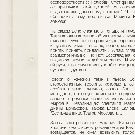
бесповоротности ее нелюбви. Этот финал
ее нравоучительной цитатой из совре
подвергались домашнему насилию". Что 
обозначить тему постановки Марины Б
абъюза".
На самом деле спектакль тоньше и глуб
Татьяна окончательно объясняется с муж
финалов. Будь наша героиня чуть взрослее
к чувствам мужа - вполне, верно, могла
понять, принять, приласкать… А там, гля
взаимопонимание. Но нет! Безоглядная ю
выдать желаемое за действительное. И му
ей руки, так сжимает жену в объятиях (нет,
буквально дух вон.
Говоря о женской теме в пьесах Ост
второстепенных героинь, которые в се
особенно ярко, выпукло, сочно. Это 
молодость, но не успокоившиеся сердце
заново в романах своих младших сопле
Марфа в "Невольницах" спектакля Театр
Дианы Ермаковой. Такова Елена Валюш
"Бесприданнице Театра Моссовета…
Здесь - это роскошная Наталия Житкова
хлопочет она о новом романе сестры! Как т
возмущается, не смея возвысить голо