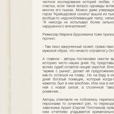
честное исследование историй любви, п
счастье, если такой вопрос однажды вста
многих его пьесах. Можно даже утверждат
герои "Крейцеровой сонаты" вышли из пье
вообще-то недолюбливающий театр, написа
"Я никогда не испытывал более сильн
нарушенного впечатления".
Режиссер Марина Брусникина тоже признае
прочно:
- Там лихо закрученный сюжет, прямо-так
мужской образ, что нечасто случается у Ос
А главное - авторы постановки смогли 
историю чисто наших дней. Ну, представь
волею судеб остается нищей сиротой. Влю
"мужик с рынка", делает ей предложение
как-то остаться на плаву…Но на беду в и
дней богатый помещик, который когда-
кажется, был в нее влюблен. Или она в не
ней с новой силой, а столичной "зве
романчик…
Авторы спектакля не побоялись переписа
персонажи то сочиняют рэп, то переходя
лавочника Архип (Сергей Плотников) прям
ним отчетливо угадывается криминальн