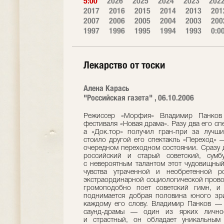
5:00
2026
2025
2024
2023
202
2017
2016
2015
2014
2013
201
2007
2006
2005
2004
2003
200
1997
1996
1995
1994
1993
0:0
Лекарство от тоски
Алена Карась
"Российская газета" , 06.10.2006
Режиссер «Морфия» Владимир Панков 
фестиваля «Новая драма». Разу два его сп
а «Док.тор» получил гран-при за лучши
стоило другой его спектакль «Переход» 
очередном переходном состоянии. Сразу 
российский и старый советский, сумбу
с невероятным талантом этот чудовищный
чувства утраченной и необретенной 
экстраординарной социологической прово
громоподобно поет советский гимн, и 
поднимается добрая половина юного зри
каждому его слову. Владимир Панков — 
саунд-драмы — один из ярких личнос
и страстный, он обладает уникальным