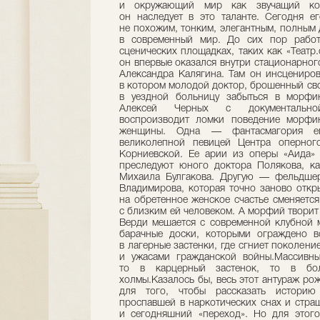
и окружающий мир как звучащий кос
он наследует в это таланте. Сегодня е
не похожим, тонким, элегантным, полным
в современный мир. До сих пор работ
сценических площадках, таких как «Театр
он впервые оказался внутри стационарного 
Александра Калягина. Там он инсцениров
в котором молодой доктор, брошенный сво
в уездной больницу забыться в морфин
Алексей Черных с документально
воспроизводит ломки поведение морфи
женщины. Одна — фантасмагория ег
великолепной певицей Центра оперног
Корниевской. Ее арии из оперы «Аида»
преследуют юного доктора Полякова, ка
Михаила Булгакова. Другую — фельдшер
Владимирова, которая точно заново откр
на обретенное женское счастье сменяется
с близким ей человеком. А морфий творит
Верди мешается с современной клубной м
барачные доски, которыми ограждено в
в лагерные застенки, где сгниет поколен
и ужасами гражданской войны.Массивны
то в карцерный застенок, то в бо
холмы.Казалось бы, весь этот антураж ро
для того, чтобы рассказать историю 
проспавшей в наркотических снах и стра
и сегодняшний «переход». Но для этого