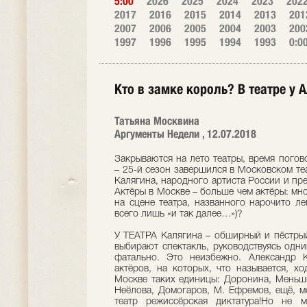
5:00
2026
2025
2024
2023
202
2017
2016
2015
2014
2013
201
2007
2006
2005
2004
2003
200
1997
1996
1995
1994
1993
0:0
Кто в замке король? В театре у
Татьяна Москвина
Аргументы Недели , 12.07.2018
Закрываются на лето театры, время пого
– 25-й сезон завершился в Московском теат
Калягина, народного артиста России и пр
Актёры в Москве – больше чем актёры: мн
на сцене театра, названного нарочито ле
всего лишь «и так далее…»)?
У ТЕАТРА Калягина – обширный и пёстрый
выбирают спектакль, руководствуясь одни
фатально. Это неизбежно. Александр 
актёров, на которых, что называется, хо
Москве таких единицы: Доронина, Меньши
Неёлова, Домогаров, М. Ефремов, ещё, мо
театр режиссёрская диктатура!Но не 