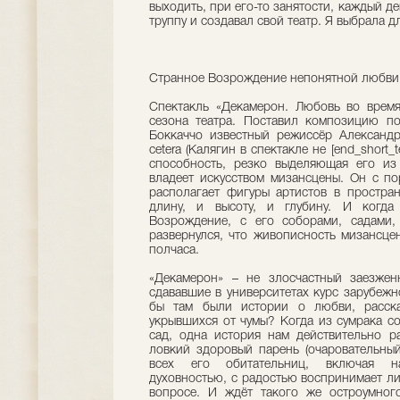
выходить, при его-то занятости, каждый де
труппу и создавал свой театр. Я выбрала д
Странное Возрождение непонятной любви
Спектакль «Декамерон. Любовь во время
сезона театра. Поставил композицию по
Боккаччо известный режиссёр Александ
cetera (Калягин в спектакле не [end_short_
способность, резко выделяющая его из
владеет искусством мизансцены. Он с по
располагает фигуры артистов в простран
длину, и высоту, и глубину. И когда
Возрождение, с его соборами, садами, 
развернулся, что живописность мизансце
полчаса.
«Декамерон» – не злосчастный заезжен
сдававшие в университетах курс зарубежн
бы там были истории о любви, расск
укрывшихся от чумы? Когда из сумрака с
сад, одна история нам действительно р
ловкий здоровый парень (очаровательный
всех его обитательниц, включая нас
духовностью, с радостью воспринимает л
вопросе. И ждёт такого же остроумног