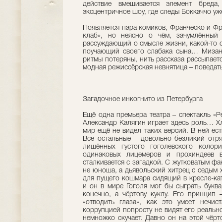
действие вмешивается элемент бреда
эксцентричное шоу, где следы Боккаччо уж
Появляется пара комиков, Франческо и Фр
клаб», но неясно о чём, зачумлённый 
рассуждающий о смысле жизни, какой-то с
поучающий своего слабака сына… Мизан
ритмы потеряны, нить рассказа рассыпает
модная режиссёрская невнятица – поведать
Загадочное инкогнито из Петербурга
Ещё одна премьера театра – спектакль «Ре
Александр Калягин играет здесь роль… Хле
мир ещё не видел таких версий. В ней ест
Все остальные – довольно безликий отр
лишённых густого гоголевского колори
одинаковых лицемеров и прохиндеев в
сталкивается с загадкой. С жутковатым ф
не юноша, а дьявольский хитрец с седым 
для пущего кошмара сидящий в кресле-кат
и он в мире Гоголя мог бы сыграть буква
конечно, а чёртову куклу. Его принцип 
«отводить глаза», как это умеет нечис
коррупцией попросту не видят его реально
немножко скучает. Давно он на этой чёрт