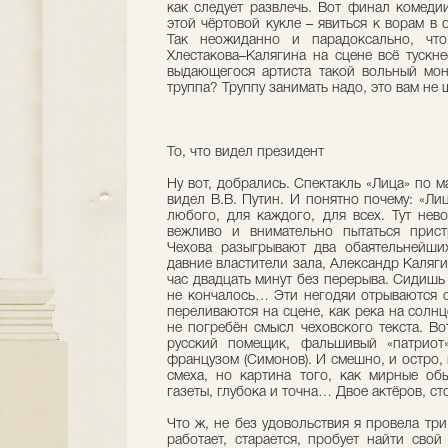
как следует развлечь. Вот финал комеди
этой чёртовой кукле – явиться к ворам в
Так неожиданно и парадоксально, что
Хлестакова–Калягина на сцене всё тускн
выдающегося артиста такой вольный мон
труппа? Труппу занимать надо, это вам не 
То, что видел президент
Ну вот, добрались. Спектакль «Лица» по м
видел В.В. Путин. И понятно почему: «Ли
любого, для каждого, для всех. Тут нев
вежливо и внимательно пытаться прис
Чехова разыгрывают два обаятельнейши
давние властители зала, Александр Каляг
час двадцать минут без перерыва. Сидишь 
не кончалось… Эти негодяи отрываются о
переливаются на сцене, как река на солн
не погребён смысл чеховского текста. Во
русский помещик, фальшивый «патриот» 
французом (Симонов). И смешно, и остро, 
смеха, но картина того, как мирные обы
газеты, глубока и точна… Двое актёров, ст
Что ж, не без удовольствия я провела три 
работает, старается, пробует найти свой