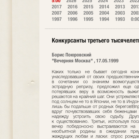
5:00
2026
2025
2024
2023
202
2017
2016
2015
2014
2013
201
2007
2006
2005
2004
2003
200
1997
1996
1995
1994
1993
0:0
Конкурсанты третьего тысячелет
Борис Поюровский
"Вечерняя Москва" , 17.05.1999
Каких только не бывает сегодня конк
унаследовавший от своих предшественник
в сочетании со знанием всемогущест
эстрадную репризу, предложил еще од
потерявших веру в возможность выжит
решаются на крайний шаг. Они устремляют
под солнцем не то в Японии, не то в Индо
лишь бы подальше от родных берегов!Впр
вдруг почувствовавших себя беженцами 
надежду устроить свою судьбу. Друг
к существованию. Третьи, используя по
вечер победоносно выстраиваются на
необъятной родины в ожидании преу
жаждущих любви и ласки: спрос рождае