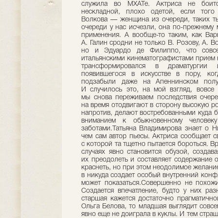
служила во МХАТе. Актриса не боитс
нескладной, плохо одетой, если того 
Волкова — женщина из очереди, таких тыс
очереди у нас исчезли, она по-прежнему 
применения. А вообще-то таким, как Ва
А. Галин сродни не только В. Розову, А. В
но и Эдуардо де Филиппо, что совсе
итальянскими кинематографистами прием 
трансформировался в драматургии 
появившегося в искусстве в пору, ко
подзабыли даже на Апеннинском полуо
И случилось это, на мой взгляд, вовсе
мы снова переживаем последствия очере
на время отодвигают в сторону высокую р
напротив, делают востребованными куда 
вниманием к обыкновенному человек
заботами.Татьяна Владимирова знает о Н
чем сам автор пьесы. Актриса сообщает с
с которой та тщетно пытается бороться. 
случаях явно становится обузой, создав
их преодолеть и составляет содержание о
краснеть, но при этом неодолимое желание
в никуда создает особый внутренний конф
может показаться.Совершенно не похожи
Создается впечатление, будто у них ра
старшая кажется достаточно прагматично
Ольга Белова, то младшая выглядит совс
явно еще не доиграла в куклы. И тем страш