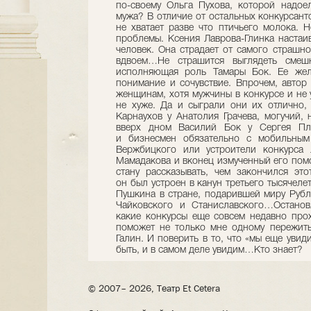
по-своему Ольга Пухова, которой надое
мужа? В отличие от остальных конкурсант
не хватает разве что птичьего молока. Н
проблемы. Ксения Лаврова-Глинка настаи
человек. Она страдает от самого страшн
вдвоем…Не страшится выглядеть смеш
исполняющая роль Тамары Бок. Ее жел
понимание и сочувствие. Впрочем, автор 
женщинам, хотя мужчины в конкурсе и не 
не хуже. Да и сыграли они их отлично,
Карнаухов у Анатолия Грачева, могучий, 
вверх дном Василий Бок у Сергея Пло
и бизнесмен обязательно с мобильным
Вержбицкого или устроители конкурса
Мамадакова и вконец измученный его пом
стану рассказывать, чем закончился эт
он был устроен в канун третьего тысячеле
Пушкина в стране, подарившей миру Рубле
Чайковского и Станиславского…Останов
какие конкурсы еще совсем недавно про
поможет не только мне одному пережить
Галин. И поверить в то, что «мы еще увид
быть, и в самом деле увидим…Кто знает?
© 2007– 2026, Театр Et Cetera