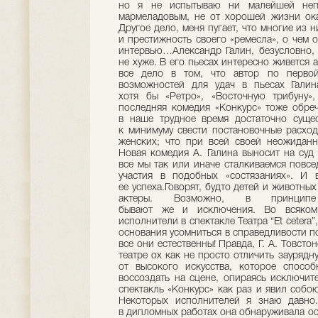
но я не испытываю ни малейшей непр
мармеладовым, не от хорошей жизни ока
Другое дело, меня пугает, что многие из 
и престижность своего «ремесла», о чем 
интервью…Александр Галин, безусловно, 
не хуже. В его пьесах интересно живется а
все дело в том, что автор по перво
возможностей для удач в пьесах Галин
хотя бы «Ретро», «Восточную трибуну»,
последняя комедия «Конкурс» тоже обреч
в наше трудное время достаточно сущес
к минимуму свести постановочные расхо
женских; что при всей своей неожиданн
Новая комедия А. Галина выносит на суд
все мы так или иначе сталкиваемся повс
участия в подобных «состязаниях». И 
ее успеха.Говорят, будто детей и животны
актеры. Возможно, в принц
бывают же и исключения. Во всяком 
исполнители в спектакле Театра “Et cetera”
основания усомниться в справедливости п
все они естественны! Правда, Г. А. Товсто
театре ох как не просто отличить заурядн
от высокого искусства, которое способ
воссоздать на сцене, опираясь исключит
спектакль «Конкурс» как раз и явил собо
Некоторых исполнителей я знаю давно
в дипломных работах она обнаруживала ос