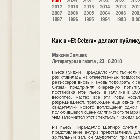
5:00
2026
2025
2024
2023
202
2017
2016
2015
2014
2013
201
2007
2006
2005
2004
2003
200
1997
1996
1995
1994
1993
0:0
Как в «Et Cetera» делают публик
Максим Замшев
Литературная газета , 23.10.2018
Пьеса Луиджи Пиранделло «Это так (если в
раз ставилась на отечественных подмостк
режиссёров вновь и вновь подбирать к с
Cetera» предпринял очередную попытк
постановка этой пьесы в Таллине в 200
вероятно, мастер все эти годы носи
разрешившееся, требующее ещё одной тр
свидетелями нового воплощения одной 
полюбившейся сцене калягинского театра 
Чем запомнится этот спектакль? Какими а
Из пьесы Пиранделло Шапиро слепил т
представление внутри представления. Д
зрительный зал, он умудряется при мин