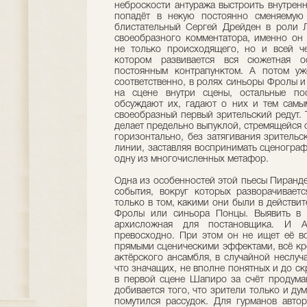
неброскости антуража выстроить внутрен
попадёт в некую постоянно сменяемую 
блистательный Сергей Дрейден в роли Л
своеобразного комментатора, именно он
не только происходящего, но и всей че
котором развивается вся сюжетная о
постоянным контрапунктом. А потом у
соответственно, в ролях синьоры Фролы и
на сцене внутри сцены, остальные по
обсуждают их, гадают о них и тем самы
своеобразный первый зрительский редут. 
делает предельно выпуклой, стремящейся 
горизонтально, без затягивания зрительск
линии, заставляя воспринимать сценограф
одну из многочисленных метафор.
Одна из особенностей этой пьесы Пирандел
события, вокруг которых разворачивает
только в том, какими они были в действит
Фролы или синьора Понцы. Выявить в т
архисложная для постановщика. И 
превосходно. При этом он не ищет её во
прямыми сценическими эффектами, всё кро
актёрского ансамбля, в случайной неслуч
что значащих, не вполне понятных и до с
в первой сцене Шапиро за счёт продума
добивается того, что зрители только и дум
помутился рассудок. Для гурманов авто