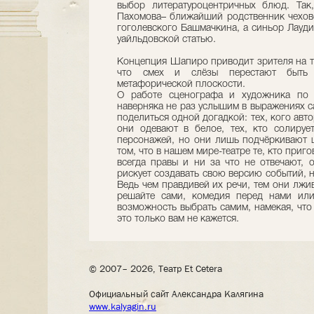
выбор литературоцентричных блюд. Так
Пахомова– ближайший родственник чеховс
гоголевского Башмачкина, а синьор Лауди
уайльдовской статью.
Концепция Шапиро приводит зрителя на та
что смех и слёзы перестают быть 
метафорической плоскости.
О работе сценографа и художника по
наверняка не раз услышим в выражениях с
поделиться одной догадкой: тех, кого авт
они одевают в белое, тех, кто солируе
персонажей, но они лишь подчёркивают ц
том, что в нашем мире-театре те, кто приг
всегда правы и ни за что не отвечают, о
рискует создавать свою версию событий, н
Ведь чем правдивей их речи, тем они лжи
решайте сами, комедия перед нами ил
возможность выбрать самим, намекая, что
это только вам не кажется.
© 2007– 2026, Театр Et Cetera
Официальный сайт Александра Калягина
www.kalyagin.ru