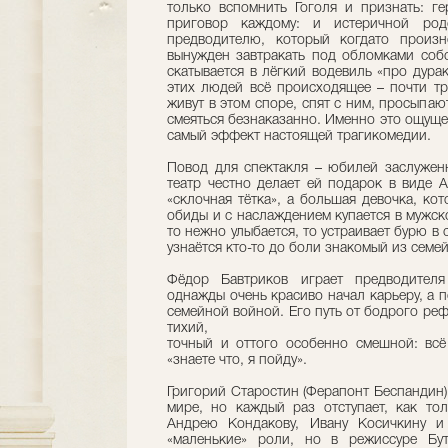
только вспомнить Гоголя и признать: ге
приговор каждому: и истеричной родс
предводителю, который когдато произн
вынужден завтракать под обломками собс
скатывается в лёгкий водевиль «про дура
этих людей всё происходящее – почти тр
живут в этом споре, спят с ним, просыпаю
смеяться безнаказанно. Именно это ощущен
самый эффект настоящей трагикомедии.
Повод для спектакля – юбилей заслужен
театр честно делает ей подарок в виде 
«склочная тётка», а большая девочка, кот
обиды и с наслаждением купается в мужск
то нежно улыбается, то устраивает бурю в
узнаётся кто-то до боли знакомый из семе
Фёдор Бавтриков играет предводителя
однажды очень красиво начал карьеру, а п
семейной войной. Его путь от бодрого ре
тихий,
точный и оттого особенно смешной: всё 
«знаете что, я пойду».
Григорий Старостин (Ферапонт Беспандин) 
мире, но каждый раз отступает, как то
Андрею Кондакову, Ивану Косичкину и
«маленькие» роли, но в режиссуре Бу