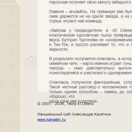
персонаж получает свою минуту звёздного
Главное – ансамбль. На премьере уже был
смех держится не на одной звезде, а на 
стулья, играют как команда.
«Завтрак у предводителя» в «Et Ceter
классическая одноактная пьеса превраща
вкуса. Буторин Тургенева не «осовременив
и Тик-Ток, а просто усиливает то, что и 
жадности.
В результате получается спектакль, в кот
семейном чате; – карта имения играет луч
театрах; – смех действительно выпол
психотерапевта и участкового одновремен
Спектакль получился фантазийным, ост
Такой честный разговор о человеческих 
только одним способом – смеясь до сл
«Хорошо, что
наша дача уже поделена».
© 2007– 2026, Театр Et Cetera
Официальный сайт Александра Калягина
www.kalyagin.ru