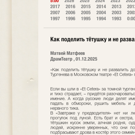
5:00
2026
2025
2024
2023
202
2017
2016
2015
2014
2013
201
2007
2006
2005
2004
2003
200
1997
1996
1995
1994
1993
0:0
Как поделить тётушку и не разв
Матвей Матфеев
ДрамТеатр , 01.12.2025
«Как поделить тётушку и не развалить до
Тургенева в Московском театре «Et Cetera
Если вы шли в «Et Cetera» за томной турге
и тихо страдает, – придётся разочароватьс
имение. А когда русские люди делят име
падать в обмороки, рушить мебель и д
нервного тика.
В «Завтраке у предводителя» нет ни л
прогулок под луной. Есть брат и сестра,
тётушкин кусок земли, алчная родня, су
людей, искренне уверенных, что они п
подбрасывают дрова в костёр этого семей