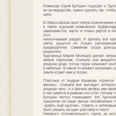
Режиссер Юрий Буторин подошёл к Турген
из-за имущества, нужно сделать так, чтоб
цирк.
В Эфросовском зале театра классические 
в темпе хорошей комической буффонады.
заваливаются, карты и планы рвутся в кл
этот
нескончаемый раздел. К финалу всё пре
света: рушится не только расписанн
предводителя. Семейная ссора доигры
результата.
Художница Мария Мелешко делает хитрый
живой персонаж. Сначала она аккуратн
уездном доме, потом герои начинают изо
и мебелью. В какой-то момент возникает о
земля играет ими в тетрис.
Пластика от Андрея Казакова строится
финиш». Сначала всё выглядит неторопл
уездный хаос. А к финалу актёры уже валя
и зал смеётся в режиме нон-стоп, потому ч
Буторин честно показывает: это Тургене
прицелом на наши милые человеческие п
«урвать ещё кусочек», страсть к затянув
было решить за один разговор и пирог.
Никакого положительного героя, за кот