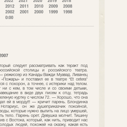
2022
2021
2020
2019
2018
2012
2011
2010
2009
2008
2002
2001
2000
1999
1998
0:00
2007
торый следует рассматривать как теракт под
оссийской столицы и российского театра.
г — режиссер из Канады Важди Муавад. Ливанец
Пожары» и поставил ее в театре “Et cetera”
ся с похорон, а точнее, с истерики над телом.
 ни с кем, в том числе и со своими детьми,
авещание в виде двух писем к отцу, тетрадь
еленую куртку с числом 72. — Хорошо, что она
дал ей в морду!!! — кричит парень. Блондинка
Нотариус, он же душеприказчик покойной,
 воды, которые нужно вылить на лицо умершей,
ть тело. Парень орет. Девушка молчит. Тишину
в с Востока, который, как нить, приводит нас
олодых людей, похожей на сказку, какая есть