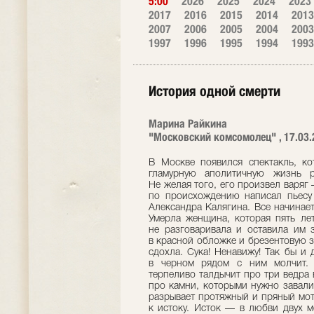
5:00
2026
2025
2024
2023
2017
2016
2015
2014
2013
2007
2006
2005
2004
2003
1997
1996
1995
1994
1993
История одной смерти
Марина Райкина
"Московский комсомолец" , 17.03.
В Москве появился спектакль, ко
гламурную аполитичную жизнь р
Не желая того, его произвел варя
по происхождению написал пьесу «
Александра Калягина. Все начинает
Умерла женщина, которая пять лет
не разговаривала и оставила им з
в красной обложке и брезентовую з
сдохла. Сука! Ненавижу! Так бы и 
в черном рядом с ним молчит. 
терпеливо талдычит про три ведра
про камни, которыми нужно завали
разрывает протяжный и пряный моти
к истоку. Исток — в любви двух м