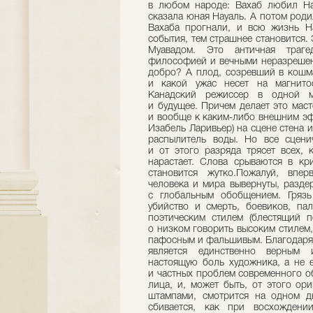
в любом народе: Вахаб любил Н
сказала юная Науаль. А потом роди
Вахаба прогнали, и всю жизнь Н
события, тем страшнее становится.
Муавадом. Это античная траг
философией и вечными неразрешен
добро? А плод, созревший в кошм
и какой ужас несет на магнито
Канадский режиссер в одной ми
и будущее. Причем делает это мас
и вообще к каким-либо внешним эф
Изабель Ларивьер) на сцене стена и
распылитель воды. Но все сценич
и от этого разряда трясет всех, 
нарастает. Слова срываются в кр
становится жутко.Пожалуй, впе
человека и мира вывернуты, разде
с глобальным обобщением. Грязь
убийство и смерть, боевиков, па
поэтическим стилем (блестящий п
о низком говорить высоким стилем
пафосным и фальшивым. Благодаря с
является единственно верным и
настоящую боль художника, а не 
и частных проблем современного о
лица, и, может быть, от этого ор
штампами, смотрится на одном ды
сбивается, как при восхождени