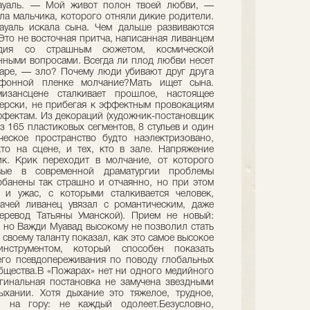
ауаль. — Мой живот полон твоей любви, —
ла мальчика, которого отняли дикие родители.
ауаль искала сына. Чем дальше развиваются
 Это не восточная притча, написанная ливанцем
едия со страшным сюжетом, космической
ными вопросами. Всегда ли плод любви несет
аре, — зло? Почему люди убивают друг друга
фонной пленке молчание?Мать ищет сына.
зансцене сталкивает прошлое, настоящее
терски, не прибегая к эффектным провокациям
фектам. Из декораций (художник-постановщик
з 165 пластиковых сегментов, 8 стульев и один
еское пространство будто наэлектризовано,
кто на сцене, и тех, кто в зале. Напряжение
ик. Крик переходит в молчание, от которого
рвые в современной драматургии проблемы
рбанены так страшно и отчаянно, но при этом
 и ужас, с которыми сталкивается человек,
лачей ливанец увязал с романтическим, даже
еревод Татьяны Уманской). Прием не новый:
, но Важди Муавад высокому не позволил стать
воему таланту показал, как это самое высокое
нструментом, который способен показать
его псевдопереживания по поводу глобальных
бщества.В «Пожарах» нет ни одного медийного
игинальная постановка не замучена звездными
хании. Хотя дыхание это тяжелое, трудное,
и на гору: не каждый одолеет.Безусловно,