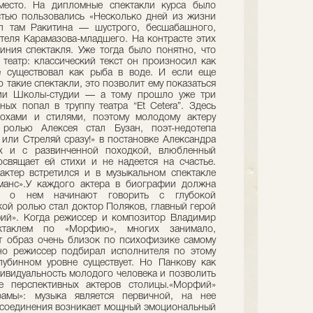
место. На дипломные спектакли курса было
стью пользовались «Несколько дней из жизни
л там Ракитина — шустрого, бесшабашного,
еля Карамазова-младшего. На контрасте этих
иния спектакля. Уже тогда было понятно, что
театр: классический текст он произносил как
е существовал как рыба в воде. И если еще
 такие спектакли, это позволит ему показаться
нии Школы-студии — а тому прошло уже три
х попал в труппу театра “Et Cetera”. Здесь
похами и стилями, поэтому молодому актеру
 ролью Алексея стал Бузан, поэт-недотепа
 или Стреляй сразу!» в постановке Александра
х и с развинченной походкой, влюбленный
свящает ей стихи и не надеется на счастье.
ктер встретился и в музыкальном спектакле
анс».У каждого актера в биографии должна
ой о нем начинают говорить с глубокой
кой ролью стал доктор Поляков, главный герой
ий». Когда режиссер и композитор Владимир
ктаклем по «Морфию», многих занимало,
т образ очень близок по психофизике самому
но режиссер подбирал исполнителя по этому
лубинном уровне существует. Но Панкову как
дивидуальность молодого человека и позволить
е перспективных актеров столицы.«Морфий»
рамы»: музыка является первичной, на нее
го соединения возникает мощный эмоциональный