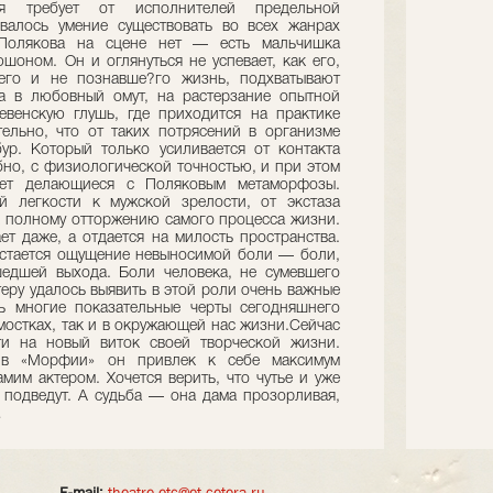
ия требует от исполнителей предельной
валось умение существовать во всех жанрах
 Полякова на сцене нет — есть мальчишка
шоном. Он и оглянуться не успевает, как его,
его и не познавше?го жизнь, подхватывают
а в любовный омут, на растерзание опытной
венскую глушь, где приходится на практике
ельно, что от таких потрясений в организме
ур. Который только усиливается от контакта
но, с физиологической точностью, и при этом
ает делающиеся с Поляковым метаморфозы.
й легкости к мужской зрелости, от экстаза
 к полному отторжению самого процесса жизни.
ет даже, а отдается на милость пространства.
остается ощущение невыносимой боли — боли,
шедшей выхода. Боли человека, не сумевшего
теру удалось выявить в этой роли очень важные
ь многие показательные черты сегодняшнего
мостках, так и в окружающей нас жизни.Сейчас
ти на новый виток своей творческой жизни.
 в «Морфии» он привлек к себе максимум
им актером. Хочется верить, что чутье и уже
подведут. А судьба — она дама прозорливая,
…
E-mail:
theatre-etc@et-cetera.ru