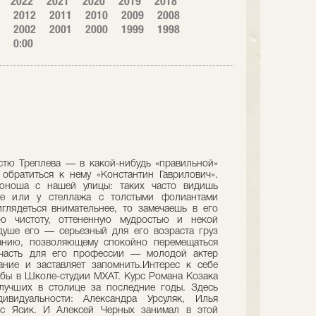
2022
2021
2020
2019
2018
2012
2011
2010
2009
2008
2002
2001
2000
1999
1998
0:00
стю Треплева — в какой-нибудь «правильной»
 обратиться к нему «Константин Гаврилович».
ноша с нашей улицы: таких часто видишь
е или у стеллажа с толстыми фолиантами
глядеться внимательнее, то замечаешь в его
ую чистоту, оттененную мудростью и некой
душе его — серьезный для его возраста груз
танию, позволяющему спокойно перемещаться
часть для его профессии — молодой актер
ние и заставляет запомнить.Интерес к себе
ебы в Школе-студии МХАТ. Курс Романа Козака
 лучших в столице за последние годы. Здесь
видуальности: Александра Урсуляк, Илья
ис Ясик. И Алексей Черных занимал в этой