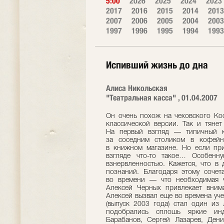
5:00
2026
2025
2024
2023
2017
2016
2015
2014
2013
2007
2006
2005
2004
2003
1997
1996
1995
1994
1993
Испивший жизнь до дна
Алиса Никольская
"Театральная касса" , 01.04.2007
Он очень похож на чеховского Ко
классической версии. Так и тянет
На первый взгляд — типичный ю
за соседним столиком в кофейн
в книжном магазине. Но если при
взгляде что-то такое… Особенн
взнервленностью. Кажется, что в 
познаний. Благодаря этому соче
во времени — что необходимая 
Алексей Черных привлекает внима
Алексей вызвал еще во времена уч
(выпуск 2003 года) стал один из
подобрались сплошь яркие инди
Барабанов, Сергей Лазарев, Ден