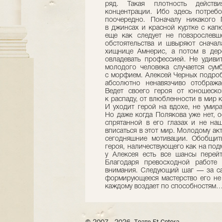
ряд. Такая плотность действ
концентрации. Ибо здесь потребо
поочередно. Поначалу никакого
в джинсах и красной куртке с капю
еще как следует не повзрослевш
обстоятельства и швыряют сначал
хищнице Амнерис, а потом в дере
овладевать профессией. Не удивит
молодого человека случается сумб
с морфием. Алексей Черных подроб
абсолютно ненавязчиво отображ
Ведет своего героя от юношеско
к распаду, от влюбленности в мир
И уходит герой на вдохе, не умира
Но даже когда Полякова уже нет, 
спрятанной в его глазах и не на
вписаться в этот мир. Молодому ак
сегодняшние мотивации. Обобщит
героя, наличествующего как на под
у Алексея есть все шансы перей
Благодаря превосходной работе
внимания. Следующий шаг — за сам
формирующееся мастерство его не 
каждому воздает по способностям
© 2007– 2026, Театр Et Cetera