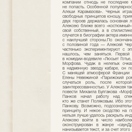
компании отнюдь не последнее 
не попасть. Особенной популярно
Алеши Карамазова». Черных игра
свободных принципов юношу, прият
двух героев держалась основная л
Алексею ближе всего «костюмный» 
свой собственный, а в стилистик
случатся в биографии актера именно
с наилучшей стороны.По оконча
с половиной года — Алексей Черны
частенько экспериментируют с э
нашлось, чем заняться. Первой
в комедии-водевиле «Люсьет Готье,
Морфова. Чудак в нелепых очка
в надменную звезду кабаре, он по
С манящей атмосферой Франции а
Елены Невежиной «Парижский ром
случаться роль, после котор
заинтересованностью. У Алексея та
повести Михаила Булгакова «Морф
Панков начал работу над спе
кто же станет Поляковым. Ибо это
Панкову. Возможно, подсознатель
принципу. И некое сходство на г
нельзя лучше удалось раскрыть ин
Алексею войти в число наиболе
сконструирован в жанре «саунД
нанизывается текст, и за счет это