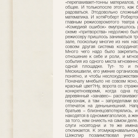
«перепахивает»тонны материалов, 
общее. И толькопосле этого, как 
радоваться. Этодовольно сложный
математика. И хотяРоберт Робертов
главным режиссеромэтого театра 
«Комедией ошибок» емупришлось 
схеме «притворства» недолжно был
режиссеру пришлось заниматься тр
зале, поскольку многие из них на
совсем другая система координат
Много чего надо было закрепить
отношение к себе и роли, и мгнов
события из одного места мгновенно
одной площадке. Тут- то и по
Месхишвили, его умение организова
понятно, и чтобы неслохудожеств
Поначалу мнебыло не совсем ясно,
красный цвет?Ну, ворота со страж
конкретноевремя, когда одна п
деревянный «занавес»- распахиваю
персонаж, а там – запределами в
отпечаток на деньнынешний. На
братьев – близнецовпотерялись, и
находятся в одноммегаполисе, а же
за того, кем ониесть на самом деле
слуги носятодни и те же имен
откликается. К этомукарнавальном
Шекспир позаимствовал унего