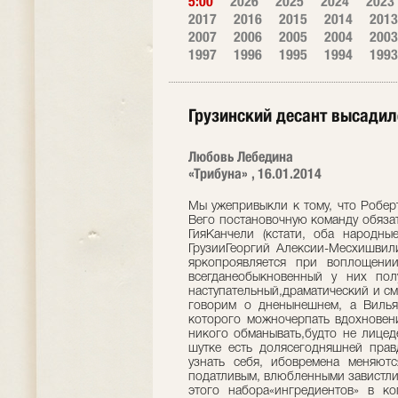
5:00
2026
2025
2024
2023
2017
2016
2015
2014
2013
2007
2006
2005
2004
2003
1997
1996
1995
1994
1993
Грузинский десант высадил
Любовь Лебедина
«Трибуна» , 16.01.2014
Мы ужепривыкли к тому, что Роберт
Вего постановочную команду обяза
ГияКанчели (кстати, оба народн
ГрузииГеоргий Алексии-Месхишвили
яркопроявляется при воплощени
всегданеобыкновенный у них пол
наступательный,драматический и с
говорим о дненынешнем, а Вилья
которого можночерпать вдохновен
никого обманывать,будто не лицед
шутке есть долясегодняшней пра
узнать себя, ибовремена меняют
податливым, влюбленными завистли
этого набора«ингредиентов» в к