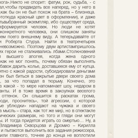
га».Никто не спорит: фатум, рок, судьба, - с
ал,чтобы предвидеть все наперед, но у него в
,как бы он не был похож на брата – близнеца.
ототкуда красный цвет в оформлении), и даже
тьвыбранный экземпляр, ибо существует среда,
иформируется человек. Но люди не хотят
яконкретного человека, они слишком заняты
ем поего внешнему виду. А теперьдавайте от
 Роберта Стуруа. Найти в театречетырех
 невозможно. Поэтому двум артистампришлось
 их герои не сталкивались лбами.Столкновений
л высшего апогея, когда жена одного
икак не мог понять, почему обязан выполнять
бавок дарить колье, доставшееся ему от купца.
нятно с какой радости, субсидировали деньгами
ен был биться в закрытые двери своего дома
, за что попадал в тюрьму. Конечно, это
в какой - то мере напоминает шоу, недаром в
канты. И в тоже время в закоулках веселого
й оттенок. Он слышится в раскатах грома,
юди, проснитесь», той агрессии, с которой
ные ублюдки» нападают на чужака и своего
мысль – стара, как тот же мир, но в спектакле
ических размерах, но того и гляди они могут
ы. И тогда придется играть со смертью… Ну, а
Владимира Скворцова и Дромио – Кирилла
и пытаются выполнить все задания режиссера,
или главного, точнее до конца не воплотили