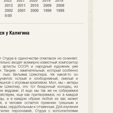
2022
2021
2020
2019
2018
2012
2011
2010
2009
2008
2002
2001
2000
1999
1998
0:00
ся у Калягина
 Стуруа в одиночестве спектакли не сочиняет.
тельно входят всемирно известный композитор
ые артисты СССР) и народный художник уже
. Тандем - замечательный, который особенно
и пьес Вильяма Шекспира. Уж какой-то он
учается: острый и злободневный, смелый и
мешной с игровым креативом. Мол, мы – актеры
м Шекспир, это тот бездонный колодец, из
ие ведрами. И еще: мы так же не собираемся
ействуем, еще как притворяемся, но в каждой
вды, а в каждом образе любой из вас может
ся, а человек остается прежним: грешным и
вым, сердобольным и отчаянным. Для изучения
опилке персонажей, Стуруа с исполнителями