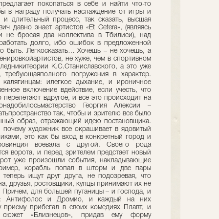
предлагает покопаться в себе и найти что-то
бы в награду получать наслаждение от игры и
 и длительный процесс, так сказать, высшая
ич давно знает артистов «Et Cetera», (являясь
и не бросая два коллектива в Тбилиси), над
работать долго, ибо ошибок в предложенной
о быть. Легкосказать… Хочешь – не хочешь, а
енировкойартистов, не хуже, чем в спортивном
следникитеории К.С.Станиславского, а это уже
, требующаяполного погружения в характер.
 калягинцам: илегкое дыхание, и ироничное
енное включение вдействие, если учесть, что
 перелетают вдругое, и все это происходит на
надобилосьмастерство Георгия Алексии –
тьпространство так, чтобы и зрителю все было
енный образ, отражающий идею постановщика.
 почему художник все окрашивает в ядовитый
никами, это как бы вход в конкретный город и
ровинция воевала с другой. Своего рода
тся ворота, и перед зрителем предстает новый
орот уже произошли события, накладывающие
пример, корабль попал в шторм и две пары
 теперь ищут друг друга, не подозревая, что
на, друзья, ростовщики, купцы принимают их не
. Причем, для большей путаницы – и господа, и
а: Антифолос и Дромио, и каждый на них
у приему прибегал в своих комедиях Плавт, и
 сюжет «Близнецов», придав ему форму