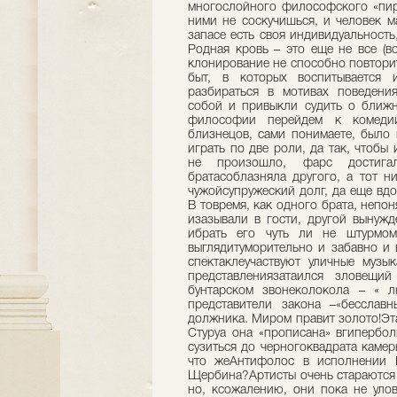
многослойного философского «пиро
ними не соскучишься, и человек м
запасе есть своя индивидуальность
Родная кровь – это еще не все (в
клонирование не способно повтори
быт, в которых воспитывается 
разбираться в мотивах поведени
собой и привыкли судить о ближн
философии перейдем к комедии
близнецов, сами понимаете, было
играть по две роли, да так, чтобы
не произошло, фарс достига
братасоблазняла другого, а тот н
чужойсупружеский долг, да еще вдо
В товремя, как одного брата, непо
изазывали в гости, другой вынужд
ибрать его чуть ли не штурмом
выглядитуморительно и забавно и 
спектаклеучаствуют уличные музы
представлениязатаился зловещи
бунтарском звонеколокола – « л
представители закона –«бесслав
должника. Миром правит золото!Эта 
Стуруа она «прописана» вгипербол
сузиться до черногоквадрата камер
что жеАнтифолос в исполнении 
Щербина?Артисты очень стараются 
но, ксожалению, они пока не улов