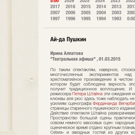
5:00
2026
2025
2024
2023
202
2017
2016
2015
2014
2013
201
2007
2006
2005
2004
2003
200
1997
1996
1995
1994
1993
0:0
Ай-да Пушкин
Ирина Алпатова
"Театральная афиша" , 01.03.2015
По таким спектаклям, наверное, стоско
многочисленных экспериментов на
хрестоматийное произведение в чистом 
котором будет соблюдена верность эпо
получит традиционное воплощение. И 
режиссера
Петера Штайна
эти ожидания не
клюквы а­ля рюс здесь тоже наблюдать не
усилиям сценографа
Фердинанда Вегерба
страницы старинного пушкинского издания
Действие спектакля Штайна разворачивает
Пространство большой сцены практическ
совсем немного массовых сцен: народные
сценическое время отдано крупным планам
Сetera» и звездных гостей из других к