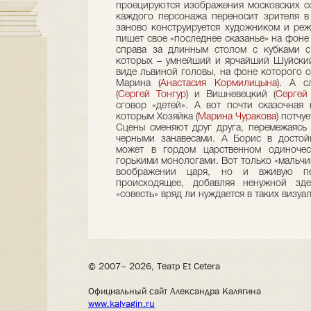
проецируются изображения московских с
каждого персонажа переносит зрителя в 
заново конструируется художником и реж
пишет свое «последнее сказанье» на фоне
справа за длинным столом с кубками с
которых – умнейший и ярчайший Шуйский
виде львиной головы, на фоне которого с
Марина (
Анастасия Кормилицына
). А с
(
Сергей Тонгур
) и Вишневецкий (
Сергей
сговор «детей». А вот почти сказочная
которым Хозяйка (
Марина Чуракова
) потчу
Сцены сменяют друг друга, перемежаясь 
черными занавесами. А Борис в досто
может в гордом царственном одиночес
горькими монологами. Вот только «мальчи
воображении царя, но и вживую пе
происходящее, добавляя ненужной зде
«совесть» вряд ли нуждается в таких визуа
© 2007– 2026, Театр Et Cetera
Официальный сайт Александра Калягина
www.kalyagin.ru