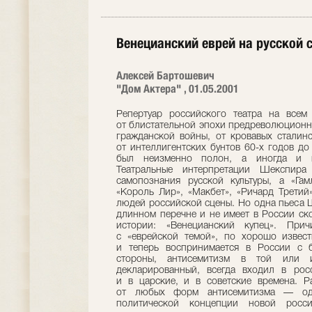
Венецианский еврей на русской 
Алексей Бартошевич
"Дом Актера" , 01.05.2001
Репертуар российского театра на всем протяжении прошедшего столетия — от блистательной эпохи предреволюционного «серебряного века» до голодных лет гражданской войны, от кровавых сталинских времен до хрущевской «оттепели», от интеллигентских бунтов 60-х годов до недавнего краха советской системы, — был неизменно полон, а иногда и переполнен постановками Шекспира. Театральные интерпретации Шекспира стали одной из главнейших форм самопознания русской культуры, а «Гамлет», «Ромео и Джульеттa», «Отелло», «Король Лир», «Макбет», «Ричард Третий», комедии — неизменными спутниками людей российской сцены. Но одна пьеса Шекспира составляет исключение в этом длинном перечне и не имеет в России сколько-нибудь существенной театральной истории: «Венецианский купец». Причина очевидна — все, что связано с «еврейской темой», по хорошо известным причинам всегда воспринималось и теперь воспринимается в России с болезненностью и остротой. С одной стороны, антисемитизм в той или иной степени, скрытый или прямо декларированный, всегда входил в российскую государственную политику — и в царские, и в советские времена. Радикальный и последовательный отказ от любых форм антисемитизма — одна из немногих позитивных сторон политической концепции новой российской государственности. С другой стороны — антисемитские инстинкты всегда дремали в глубине подсознания русской мещанской толпы: они и теперь еще присутствуют в ней, хотя в форме сильно приглушенной. Общественные движения, исповедующие вражду к евреям, существуют и в сегодняшней России, но они слабы и немногочисленны. Место скрытого врага-еврея в массовом сознании занял откратый враг-чеченец, «лицо кавказской национальности». Ксенофобия не исчезла, но нашла (неизвестно, надолго ли) другой объект, чему тоже не приходится радоваться. По всем этим мотивам на протяжении почти всего столетия русский театр предпочитал не касаться опасной пьесы, в которой одни видели проповедь антисемитизма, а другие — безбожную апологию еврейства. Крайне редкие попытки обратиться к пьесе были обычно неудачными. Когда юный Художественный театр в самом начале своего пути поставил «Купца»(назвав пьесу «Шейлок»), спектакль вызвал в критике бурю противоречивых откликов. Одни рецензенты восхищались"красиво, богато, со вкусом и с сохранением местного колорита поставленными картинами из венецианского быта" (1), другие находили это историческое бытописательство в мейнингенском стиле излишним, несовместимым с духом пьесы, особенно — с романтическими сценами. Но решительно все критики набросились на интерпретацию Шейлока. Текст роли М. Дарский произносил с отчетливо выраженным еврейским акцентом, что стало поводом для бесчисленных насмешек — в ренессансной Венеции, воспроизведенной на сцене со всей тщательностью, неведомо как оказывался старый еврей из современной российской черты оседлости. Один критик задавал театру саркастический вопрос: если Шейлоку дали еврейский акцент, почему бы, собственно, не заставить венецианцев говорить с итальянским, а Принца Марокканского — с «восточным» акцентом (2). Другой иронически советовал театру поставить «Уриеля Акосту» Гуцкова, предложив всем актерам имтировать еврейскую речь, а на роль Шейлока пригласить исполнителя еврейских куплетов из знаменитого московского кафе-шантана Шарля Омона (3). Несчастная идея наделить Шейлока речью и обликом жителя какого-нибудь «местечка» по всей видимости принадлежала К. С. Станиславскому, который вместе с А. А. Саниным был режиссером спектакля. Вместо человеколюбивой жалости к обманутому старику, которую режиссер хотел вызвать у публики, она чувствовала лишь неловкость: очень уж этот Шейлок был похож на героя бесчисленных «еврейских» анекдотов. Чтобы защитить свою интерпретацию, Станиславский собирался сыграть Шейлока сам, но вовремя остановился — вряд ли это снискало бы ему лавры. Всеобщее неприятие спектакля было вызвано не одними только эстетическими мотивами. При этом критики избегали прямо называть истинную подоплеку всеобщего негодования. Это сделали только в одной газете. Портрет Шейлока в МХТ, писал анонимный рецензент «Новостей дня»,"будит опасные ассоциации" (4). Никто не упрекал театр в намерении эти ассоциации вызвать. Но в стране погромов все, связанное с еврейской темой, требовало особой деликатности. В 1916 году знаменитый актер Московского Малого театра А. А. Южин сыграл Шейлока в величественном и старомодном духе Ирвинга, как героически-импозантного библейского патриарха, еврейского короля Лира. Сколько-нибудь значительного успеха он не имел — его традиционно романтический стиль принадлежал театру прошлого столетия и казался безнадежно устаревшим в эпоху чеховских постановок МХТ и рождавшегося русского авангарда. Критика отнеслась к спектаклю, в котором играл живой классик, с холодноватым почтением. Ни споров, ни восторгов он не вызвал и в театральной истории особого следа не оставил, хотя Южин продолжал играть эту роль до глубокой старости, вплоть до первых лет революции. Когда в 1919 году в Петрограде был основан Большой Драматический театр (у его начала стояли А. Горький и А. Блок), главной его целью стала постановка классических драм с тем, чтобы защитить культурную традицию