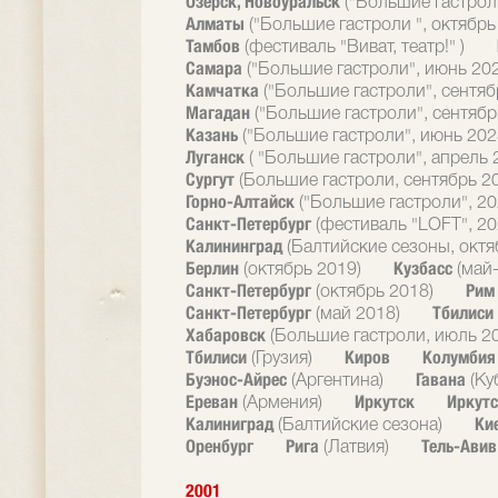
Озерск, Новоуральск
("Большие гастрол
Алматы
("Большие гастроли ", октябрь
Тамбов
(фестиваль "Виват, театр!" )
Самара
("Большие гастроли", июнь 20
Камчатка
("Большие гастроли", сентяб
Магадан
("Большие гастроли", сентябр
Казань
("Большие гастроли", июнь 202
Луганск
( "Большие гастроли", апрель 
Сургут
(Большие гастроли, сентябрь 2
Горно-Алтайск
("Большие гастроли", 20
Санкт-Петербург
(фестиваль "LOFT", 20
Калининград
(Балтийские сезоны, октя
Берлин
Кузбасс
(октябрь 2019)
(май
Санкт-Петербург
Ри
(октябрь 2018)
Санкт-Петербург
Тбилиси
(май 2018)
Хабаровск
(Большие гастроли, июль 2
Тбилиси
Киров
Колумби
(Грузия)
Буэнос-Айрес
Гавана
(Аргентина)
(Ку
Ереван
Иркутск
Иркутс
(Армения)
Калиниград
Ки
(Балтийские сезона)
Оренбург
Рига
Тель-Ави
(Латвия)
2001