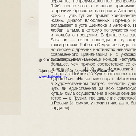
© 2007– 2026, Театр Et Cetera
Официальный сайт Александра Калягина
www.kalyagin.ru