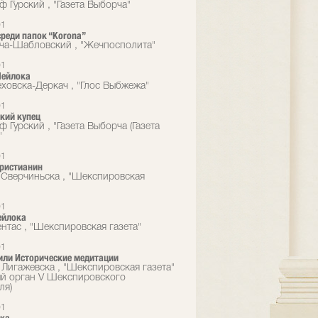
 Гурский , "Газета Выборча"
01
реди папок “Korona”
ча-Шабловский , "Жечпосполита"
01
Шейлока
еховска-Деркач , "Глос Выбжежа"
01
кий купец
 Гурский , "Газета Выборча (Газета
"
01
христианин
Сверчиньска , "Шекспировская
01
ейлока
ентас , "Шекспировская газета"
01
или Исторические медитации
 Лигажевска , "Шекспировская газета"
ый орган V Шекспировского
ля)
01