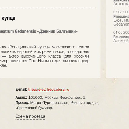
Антиска
Агнешка
07.08.20
Рекоменд
 купца
Ежи Лим
Gedanen
heatrum Gedanensis «Дзенник Балтыцки»
01.05.20
Венециан
Алексей
ля «Венецианский купец» московского театра
з великих европейских режиссеров, а создатель
 — актер высочайшего класса (для россиян
ример, является Пол Ньюмен для американцев).
кле.
E-mail:
theatre-etc@et-cetera.ru
Адрес:
101000, Москва, Фролов пер., 2
Проезд:
Метро «Тургеневская», «Чистые пруды»,
«Сретенский бульвар»
Схема проезда