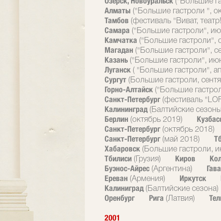
Озерск, Новоуральск
("Большие г
Алматы
("Большие гастроли ", о
Тамбов
(фестиваль "Виват, театр!
Самара
("Большие гастроли", ию
Камчатка
("Большие гастроли", 
Магадан
("Большие гастроли", с
Казань
("Большие гастроли", ию
Луганск
( "Большие гастроли", а
Сургут
(Большие гастроли, сентя
Горно-Алтайск
("Большие гастрол
Санкт-Петербург
(фестиваль "LOF
Калининград
(Балтийские сезоны
Берлин
Кузбас
(октябрь 2019)
Санкт-Петербург
(октябрь 2018)
Санкт-Петербург
Т
(май 2018)
Хабаровск
(Большие гастроли, и
Тбилиси
Киров
Ко
(Грузия)
Буэнос-Айрес
Гав
(Аргентина)
Ереван
Иркутск
(Армения)
Калиниград
(Балтийские сезона)
Оренбург
Рига
Тел
(Латвия)
2001