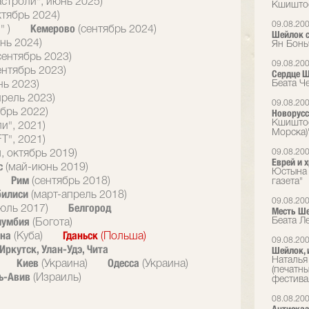
астроли", июнь 2025)
Кшиштоф
ктябрь 2024)
09.08.20
Кемерово
" )
(сентябрь 2024)
Шейлок с
нь 2024)
Ян Бонь
сентябрь 2023)
09.08.20
ентябрь 2023)
Сердце 
Беата Ч
нь 2023)
прель 2023)
09.08.20
брь 2022)
Новорусс
Кшиштоф
и", 2021)
Морска)
T", 2021)
09.08.20
, октябрь 2019)
Еврей и 
с
(май-июнь 2019)
Юстына 
Рим
(сентябрь 2018)
газета"
билиси
(март-апрель 2018)
09.08.20
Белгород
юль 2017)
Месть Ш
лумбия
Беата Л
(Богота)
ана
Гданьск
(Куба)
(Польша)
09.08.20
Иркутск, Улан-Удэ, Чита
Шейлок, 
Наталья
Киев
Одесса
(Украина)
(Украина)
(печатн
ь-Авив
(Израиль)
фестива
08.08.20