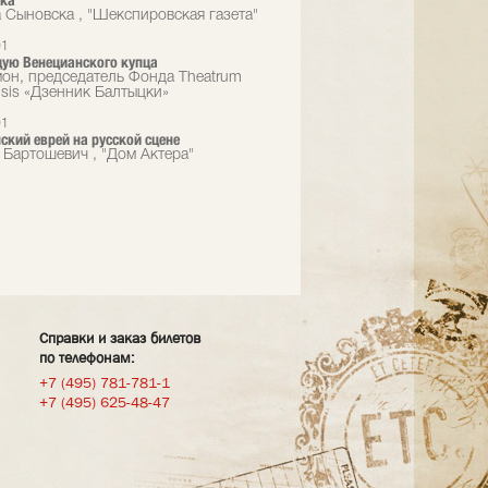
зка
 Сыновска , "Шекспировская газета"
01
ую Венецианского купца
он, председатель Фонда Theatrum
sis «Дзенник Балтыцки»
01
ский еврей на русской сцене
 Бартошевич , "Дом Актера"
Справки и заказ билетов
по телефонам:
+7 (495) 781-781-1
+7 (495) 625-48-47