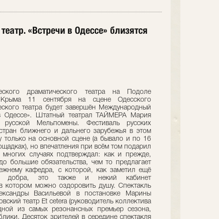
 театр. «Встречи в Одессе» близятся
еского драматического театра на Подоле
 Крыма 11 сентября на сцене Одесского
еского театра будет завершён Международный
 в Одессе». Штатный театрал ТАЙМЕРА Мария
 русской Мельпомены. Фестиваль русских
стран ближнего и дальнего зарубежья в этом
 только на основной сцене (а бывало и по 16
ощадках), но впечатления при всём том подарил
 многих случаях подтверждал: как и прежде,
здо большие обязательства, чем то предлагает
ежнему кафедра, с которой, как заметил ещё
го добра, это также и некий кабинет
в котором можно оздоровить душу. Спектакль
ександры Васильевой в постановке Марины
ский театр Et cetera (руководитель коллектива
дной из самых резонансных премьер сезона,
лики. Десяток зрителей в середине спектакля