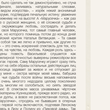
 было сделать не так демонстративно, не стуча
инале, заливаясь натуральными слезами,
 видом искусства», – изрёк некий анонимный
оруме, подтвердив печальную истину: уважение
ежнему не на высоте! А «Марусечка» – как раз
з о русской женщине, о её сложной судьбе и
ь окружающим любовь, сострадать и делать
ь своя Марусечка, тот самый главный человек,
и, но которого помнишь потом до конца дней
йский критик Наталья Витвицкая. – Та самая
 собой так же легко и привычно, как другие по
 – это очень искренний спектакль для тех, кто
, на чувства, на любовь. Каждая роль здесь –
цены повесть Васильевой слушается как
велирной точностью выверены режиссёром все
гах героев. Саму Марусечку играют сразу пять
яют на себя образы остальных действующих лиц
лосица задевает за живое и не отпускает до
у меня – сестра матери моей мамы, бабушка
), чья судьба после войны весьма напоминала
ь очень многого недодала целому поколению
сь многим не озлобиться, но сиять звездой
их! В спектакле масса узнаваемых чёрточек
катерины Кузнецовой), прежде всего радио, из
и дуэты, а вовсе не расхлястанная попса, как
Марусечки», отродясь не бывавшие в оперных
 с первой ноты включаются, подпевая Ленскому
аясь в Лизу и Полину из «Пиковой дамы». Так