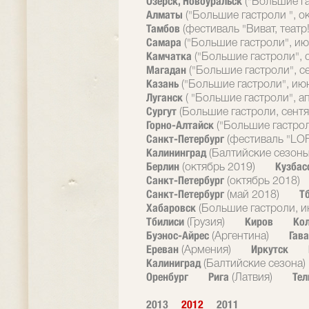
Озерск, Новоуральск
("Большие г
Алматы
("Большие гастроли ", о
Тамбов
(фестиваль "Виват, театр!
Самара
("Большие гастроли", ию
Камчатка
("Большие гастроли", 
Магадан
("Большие гастроли", с
Казань
("Большие гастроли", ию
Луганск
( "Большие гастроли", а
Сургут
(Большие гастроли, сентя
Горно-Алтайск
("Большие гастрол
Санкт-Петербург
(фестиваль "LOF
Калининград
(Балтийские сезоны
Берлин
Кузбас
(октябрь 2019)
Санкт-Петербург
(октябрь 2018)
Санкт-Петербург
Т
(май 2018)
Хабаровск
(Большие гастроли, и
Тбилиси
Киров
Ко
(Грузия)
Буэнос-Айрес
Гав
(Аргентина)
Ереван
Иркутск
(Армения)
Калиниград
(Балтийские сезона)
Оренбург
Рига
Тел
(Латвия)
2013
2012
2011