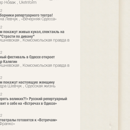
р Новак , UkrInform
12
орники репертуарного театра!
на Левчук , «Вечерняя Одесса»
12
м покажут живых кукол, спектакль на
 "Страсти по дивану"
ишневская , Комсомольская правда в
12
ный фестиваль в Одессе откроет
р Калягин
ишневская , Комсомольская правда в
12
ам покажут настоящую женщину
дра Шевчук , Одесская жизнь
12
ерять великих?!» Русский репертуарный
вит о себе на «Встречах в Одессе»
12
 театралы готовятся к «Встречам»
Франко»