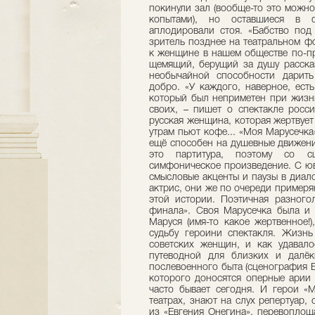
покинули зал (вообще-то это можно
копытами), но оставшиеся в ф
аплодировали стоя. «Бабство под
зритель позднее на театральном ф
к женщине в нашем обществе по-пр
щемящий, берущий за душу расска
необычайной способности дарит
добро. «У каждого, наверное, ест
который был неприметен при жизн
своих, – пишет о спектакле росси
русская женщина, которая жертвует
утрам пьют кофе... «Моя Марусечка»
ещё способен на душевные движения
это партитура, поэтому со с
симфоническое произведение. С ю
смысловые акценты и паузы в диало
актрис, они же по очереди пример
этой истории. Поэтичная разного
финала». Своя Марусечка была и 
Маруся (имя-то какое жертвенное!
судьбу героини спектакля. Жизн
советских женщин, и как удавало
путеводной для близких и далёк
послевоенного быта (сценография Е
которого доносятся оперные арии 
часто бывает сегодня. И герои «
театрах, знают на слух репертуар,
из «Евгения Онегина», перевоплощ