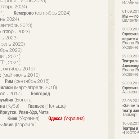
астроли", июнь 2025)
Владими
ктябрь 2024)
Кемерово
01.09.20
" )
(сентябрь 2024)
Мы — поб
нь 2024)
Валенти
сентябрь 2023)
30.08.20
ентябрь 2023)
Одессита
нь 2023)
иврите и
Елана В
прель 2023)
Украине
брь 2022)
и", 2021)
29.08.20
Театраль
T", 2021)
Александ
, октябрь 2019)
Елана В
с
Украине
(май-июнь 2019)
Рим
(сентябрь 2018)
28.08.20
билиси
Одессит
(март-апрель 2018)
Алексан
Белгород
юль 2017)
лумбия
(Богота)
23.08.20
ана
Гданьск
«Зачем т
(Куба)
(Польша)
театр зая
Иркутск, Улан-Удэ, Чита
Таймер
Киев
Одесса
(Украина)
(Украина)
ь-Авив
10.08.20
(Израиль)
Театры и
«Порто-