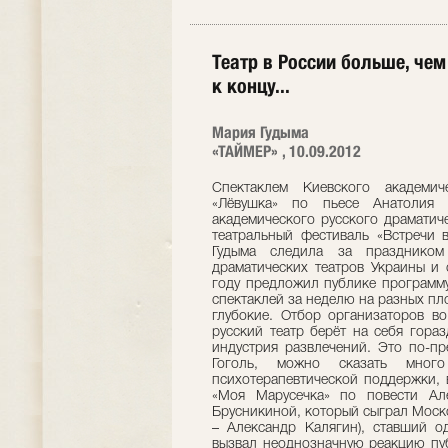
Театр в России больше, чем
к концу...
Мария Гудыма
«ТАЙМЕР» , 10.09.2012
Спектаклем Киевского академич
«Лёвушка» по пьесе Анатолия
академического русского драматич
театральный фестиваль «Встречи
Гудыма следила за праздником
драматических театров Украины и 
году предложил публике программу
спектаклей за неделю на разных пл
глубокие. Отбор организаторов во
русский театр берёт на себя гора
индустрия развлечений. Это по-пр
Гоголь, можно сказать мно
психотерапевтической поддержки, 
«Моя Марусечка» по повести Ал
Брусникиной, который сыграл Москов
– Александр Калягин), ставший о
вызвал неоднозначную реакцию пуб