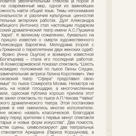
новится увеличительным стеклом (а порой и
м на современный мир, одной из важнейших
ожность найти общий язык. Темы непонимания
ональности и различия культурных ценностей
ельных актерских работах. Дуэт Александра
жбицкого (Антонио) стал настоящим подарком
усский драматический театр имени А.С.Пушкина
а Хари)”. К великому сожалению, буквально на
 пришло известие о смерти художественного
 Александра Барсегяна. Мелодрама (порой с
ы Греминой о переплетении двух женских судеб:
 Франс (Анна Оцупок) и всемирно известной
огатырева) – стала его последней работой.
В.Ф.Комиссаржевской показал спектакль “Шесть
 комедию положений по пьесе Ганны Слуцки,
замечательная актриса Галина Короткевич. Уже
сковский театр “Сфера” представил свою
емья” по пьесе Сомерсета Моэма. Несмотря на
лись на новой площадке, а многочисленные
али, одесская публика хорошо приняла этот
е занял спектакль по пьесе А.П.Чехова “Чайка”
ского драматического театра. Этой постановке
время в ней сменились многие исполнители.
лне можно назвать классической. Благодаря
аеру перед зрителем с первых минут спектакля
старых и новых форм искусства”. Два помоста,
стях сцены, символизируют два театральных
становится Аркадина (Лариса Коршунова), а