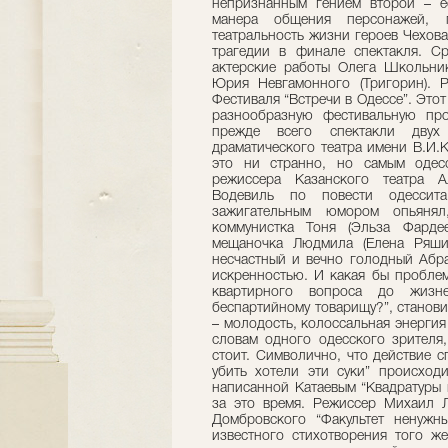
непризнанным гением второй – е
манера общения персонажей, п
театральность жизни героев Чехова
трагедии в финале спектакля. Ср
актерские работы Олега Школьник
Юрия Невгамонного (Тригорин). 
Фестиваля “Встречи в Одессе”. Этот
разнообразную фестивальную про
прежде всего спектакли двух 
драматического театра имени В.И.
это ни странно, но самым одесс
режиссера Казанского театра Ал
Водевиль по повести одессит
зажигательным юмором опьянял
коммунистка Тоня (Эльза Фарде
мещаночка Людмила (Елена Ряшин
несчастный и вечно голодный Абра
искренностью. И какая бы проблем
квартирного вопроса до жизн
беспартийному товарищу?”, станови
– молодость, колоссальная энергия 
словам одного одесского зрителя,
стоит. Символично, что действие 
убить хотели эти суки” происход
написанной Катаевым “Квадратуры 
за это время. Режиссер Михаил 
Домбровского “Факультет ненужн
известного стихотворения того ж