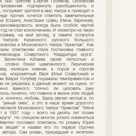
е сын Треплев (Сергей Поляков). Особенная
ризванная подчеркнуть разобщенность и
, погружает зрителя в мир театра и приводит к
еди прочих хочется отметить замечательные
а (Сорин), Анастасии Швец (Нина Заречная),
Разножанровость всегда была особой чертой
 год не стал исключением. И несмотря на такую
грамму, на мой взгляд, в памяти останутся
театров: Казанского русского большого
Качалова и Московского театра “Эрмитаж”. Как
ким спектаклем стала постановка главного
ександра Славутского “Квадратура круга”.
а Валентина Катаева своей легкостью и
, словно бокал шампанского. Лирическая
ева), излишне нежная, а порой и строгая
а), искрометный Вася (Илья Славутский) и
м (Марат Голубев) поражали темпераментом и
а ни решалась в данный момент на сцене, от
енно важного “этично ли целовать руку
лось понятно, что главное в жизни этих людей
и, конечно, любовь. Здесь звучал чистый и, по
 “умный смех”, а это в наше время дорогого
спектакля Московского театра “Эрмитаж” “Меня
ит в 1937 году – всего на десять лет позже
круга”. Но слишком многое успело измениться
Левитин поставил спектакль по роману Юрия
ых вещей” и назвал его по первой строчке
е автора. Сам роман, пришедший к читателю