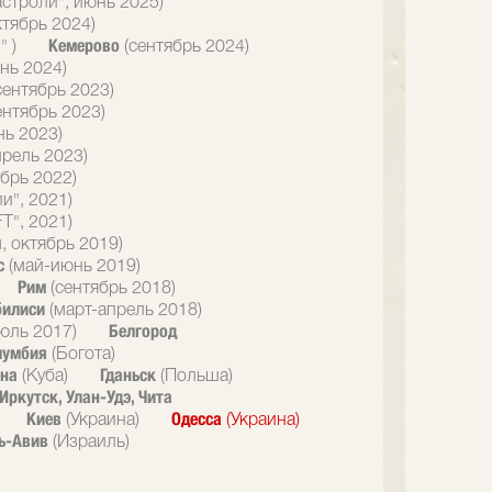
астроли", июнь 2025)
ктябрь 2024)
Кемерово
" )
(сентябрь 2024)
нь 2024)
сентябрь 2023)
ентябрь 2023)
нь 2023)
прель 2023)
брь 2022)
и", 2021)
T", 2021)
, октябрь 2019)
с
(май-июнь 2019)
Рим
(сентябрь 2018)
билиси
(март-апрель 2018)
Белгород
юль 2017)
лумбия
(Богота)
ана
Гданьск
(Куба)
(Польша)
Иркутск, Улан-Удэ, Чита
Киев
Одесса
(Украина)
(Украина)
ь-Авив
(Израиль)