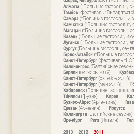
Озерск, Новоуральск
("Большие г
Алматы
("Большие гастроли ", о
Тамбов
(фестиваль "Виват, театр!
Самара
("Большие гастроли", ию
Камчатка
("Большие гастроли", 
Магадан
("Большие гастроли", с
Казань
("Большие гастроли", ию
Луганск
( "Большие гастроли", а
Сургут
(Большие гастроли, сентя
Горно-Алтайск
("Большие гастрол
Санкт-Петербург
(фестиваль "LOF
Калининград
(Балтийские сезоны
Берлин
Кузбас
(октябрь 2019)
Санкт-Петербург
(октябрь 2018)
Санкт-Петербург
Т
(май 2018)
Хабаровск
(Большие гастроли, и
Тбилиси
Киров
Ко
(Грузия)
Буэнос-Айрес
Гав
(Аргентина)
Ереван
Иркутск
(Армения)
Калиниград
(Балтийские сезона)
Оренбург
Рига
Тел
(Латвия)
2013
2012
2011