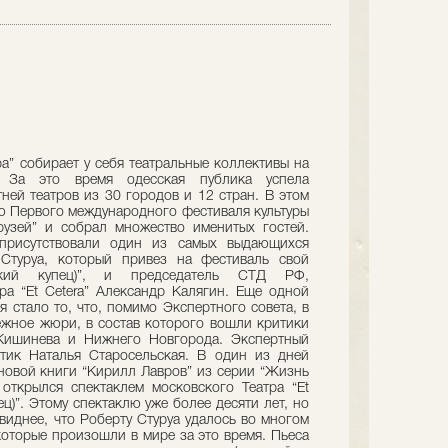
а” собирает у себя театральные коллективы на
. За это время одесская публика успела
ней театров из 30 городов и 12 стран. В этом
ью Первого международного фестиваля культуры
рузей” и собрал множество именитых гостей.
присутствовали один из самых выдающихся
Стуруа, который привез на фестиваль свой
ский купец)”, и председатель СТД РФ,
ра “Et Cetera” Александр Калягин. Еще одной
 стало то, что, помимо Экспертного совета, в
ежное жюри, в состав которого вошли критики
 Кишинева и Нижнего Новгорода. Экспертный
итик Наталья Старосельская. В один из дней
новой книги “Кирилл Лавров” из серии “Жизнь
открылся спектаклем московского Театра “Et
ц)”. Этому спектаклю уже более десяти лет, но
виднее, что Роберту Стуруа удалось во многом
которые произошли в мире за это время. Пьеса