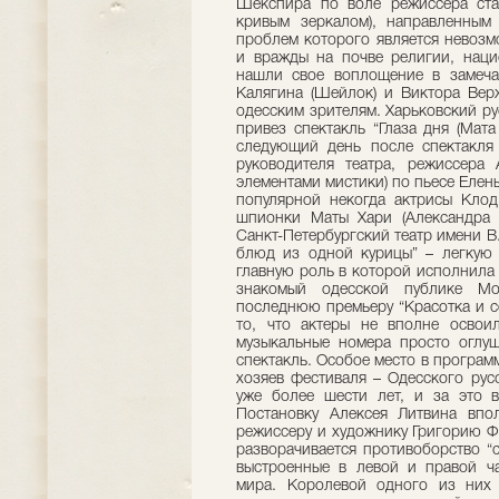
Шекспира по воле режиссера ста
кривым зеркалом), направленны
проблем которого является невозм
и вражды на почве религии, наци
нашли свое воплощение в замечат
Калягина (Шейлок) и Виктора Вер
одесским зрителям. Харьковский р
привез спектакль “Глаза дня (Мат
следующий день после спектакля
руководителя театра, режиссера
элементами мистики) по пьесе Елен
популярной некогда актрисы Клод
шпионки Маты Хари (Александра Б
Санкт-Петербургский театр имени 
блюд из одной курицы” – легкую
главную роль в которой исполнила 
знакомый одесской публике Мо
последнюю премьеру “Красотка и с
то, что актеры не вполне освои
музыкальные номера просто оглуш
спектакль. Особое место в программ
хозяев фестиваля – Одесского рус
уже более шести лет, и за это 
Постановку Алексея Литвина впо
режиссеру и художнику Григорию Ф
разворачивается противоборство “
выстроенные в левой и правой ча
мира. Королевой одного из них 