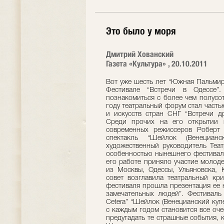
Это было у моря
Дмитрий Хованский
Газета «Культура» , 20.10.2011
Вот уже шесть лет “Южная Пальмир
Фестивале “Встречи в Одессе”
познакомиться с более чем полусот
году театральный форум стал част
и искусств стран СНГ “Встречи д
Среди прочих на его открытии 
современных режиссеров Роберт 
спектакль “Шейлок (Венециан
художественный руководитель Теат
особенностью нынешнего фестиваля
его работе приняло участие молод
из Москвы, Одессы, Ульяновска,
совет возглавила театральный кр
фестиваля прошла презентация ее 
замечательных людей”. Фестиваль 
Cetera” “Шейлок (Венецианский купе
с каждым годом становится все оче
предугадать те страшные события, 