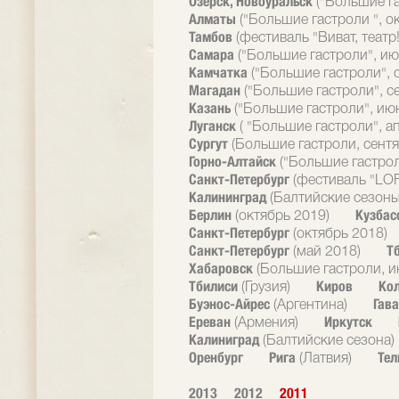
Озерск, Новоуральск
("Большие г
Алматы
("Большие гастроли ", о
Тамбов
(фестиваль "Виват, театр!
Самара
("Большие гастроли", ию
Камчатка
("Большие гастроли", 
Магадан
("Большие гастроли", с
Казань
("Большие гастроли", ию
Луганск
( "Большие гастроли", а
Сургут
(Большие гастроли, сентя
Горно-Алтайск
("Большие гастрол
Санкт-Петербург
(фестиваль "LOF
Калининград
(Балтийские сезоны
Берлин
Кузбас
(октябрь 2019)
Санкт-Петербург
(октябрь 2018)
Санкт-Петербург
Т
(май 2018)
Хабаровск
(Большие гастроли, и
Тбилиси
Киров
Ко
(Грузия)
Буэнос-Айрес
Гав
(Аргентина)
Ереван
Иркутск
(Армения)
Калиниград
(Балтийские сезона)
Оренбург
Рига
Тел
(Латвия)
2013
2012
2011