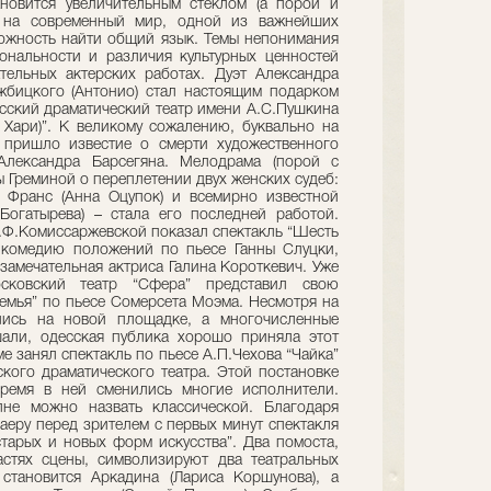
новится увеличительным стеклом (а порой и
м на современный мир, одной из важнейших
ожность найти общий язык. Темы непонимания
ональности и различия культурных ценностей
ельных актерских работах. Дуэт Александра
жбицкого (Антонио) стал настоящим подарком
усский драматический театр имени А.С.Пушкина
а Хари)”. К великому сожалению, буквально на
 пришло известие о смерти художественного
 Александра Барсегяна. Мелодрама (порой с
ы Греминой о переплетении двух женских судеб:
 Франс (Анна Оцупок) и всемирно известной
огатырева) – стала его последней работой.
В.Ф.Комиссаржевской показал спектакль “Шесть
 комедию положений по пьесе Ганны Слуцки,
замечательная актриса Галина Короткевич. Уже
сковский театр “Сфера” представил свою
емья” по пьесе Сомерсета Моэма. Несмотря на
лись на новой площадке, а многочисленные
али, одесская публика хорошо приняла этот
е занял спектакль по пьесе А.П.Чехова “Чайка”
ского драматического театра. Этой постановке
время в ней сменились многие исполнители.
лне можно назвать классической. Благодаря
аеру перед зрителем с первых минут спектакля
старых и новых форм искусства”. Два помоста,
стях сцены, символизируют два театральных
становится Аркадина (Лариса Коршунова), а