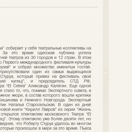
а” собирает у себя театральные коллективы на
. За это время одесская публика успела
ней театров из 30 городов и 12 стран. В этом
ью Первого международного фестиваля культуры
рузей” и собрал множество именитых гостей.
присутствовали один из самых выдающихся
Стуруа, который привез на фестиваль свой
ский купец)”, и председатель СТД РФ,
ра “Et Cetera” Александр Калягин. Еще одной
 стало то, что, помимо Экспертного совета, в
ежное жюри, в состав которого вошли критики
 Кишинева и Нижнего Новгорода. Экспертный
итик Наталья Старосельская. В один из дней
новой книги “Кирилл Лавров” из серии “Жизнь
открылся спектаклем московского Театра “Et
ц)”. Этому спектаклю уже более десяти лет, но
виднее, что Роберту Стуруа удалось во многом
которые произошли в мире за это время. Пьеса