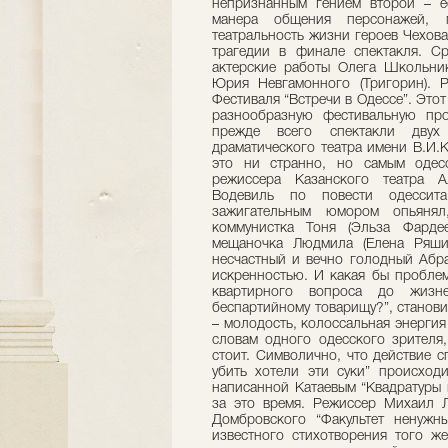
непризнанным гением второй – е
манера общения персонажей, п
театральность жизни героев Чехова
трагедии в финале спектакля. Ср
актерские работы Олега Школьник
Юрия Невгамонного (Тригорин). 
Фестиваля “Встречи в Одессе”. Этот
разнообразную фестивальную про
прежде всего спектакли двух 
драматического театра имени В.И.
это ни странно, но самым одесс
режиссера Казанского театра Ал
Водевиль по повести одессит
зажигательным юмором опьянял
коммунистка Тоня (Эльза Фарде
мещаночка Людмила (Елена Ряшин
несчастный и вечно голодный Абра
искренностью. И какая бы проблем
квартирного вопроса до жизн
беспартийному товарищу?”, станови
– молодость, колоссальная энергия 
словам одного одесского зрителя,
стоит. Символично, что действие 
убить хотели эти суки” происход
написанной Катаевым “Квадратуры 
за это время. Режиссер Михаил 
Домбровского “Факультет ненужн
известного стихотворения того ж