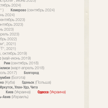
астроли", июнь 2025)
ктябрь 2024)
Кемерово
" )
(сентябрь 2024)
нь 2024)
сентябрь 2023)
ентябрь 2023)
нь 2023)
прель 2023)
брь 2022)
и", 2021)
T", 2021)
, октябрь 2019)
с
(май-июнь 2019)
Рим
(сентябрь 2018)
билиси
(март-апрель 2018)
Белгород
юль 2017)
лумбия
(Богота)
ана
Гданьск
(Куба)
(Польша)
Иркутск, Улан-Удэ, Чита
Киев
Одесса
(Украина)
(Украина)
ь-Авив
(Израиль)