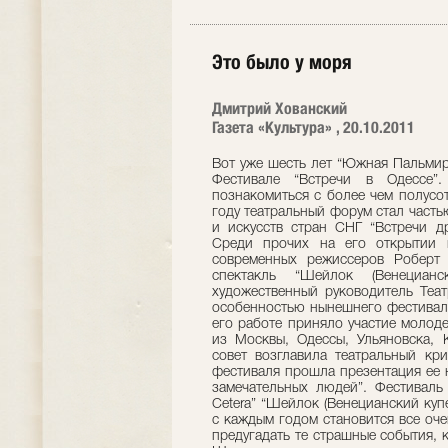
Это было у моря
Дмитрий Хованский
Газета «Культура» , 20.10.2011
Вот уже шесть лет “Южная Пальмир
Фестивале “Встречи в Одессе”
познакомиться с более чем полусот
году театральный форум стал част
и искусств стран СНГ “Встречи д
Среди прочих на его открытии 
современных режиссеров Роберт 
спектакль “Шейлок (Венециан
художественный руководитель Теат
особенностью нынешнего фестиваля
его работе приняло участие молод
из Москвы, Одессы, Ульяновска,
совет возглавила театральный кр
фестиваля прошла презентация ее 
замечательных людей”. Фестиваль 
Cetera” “Шейлок (Венецианский купе
с каждым годом становится все оче
предугадать те страшные события, 