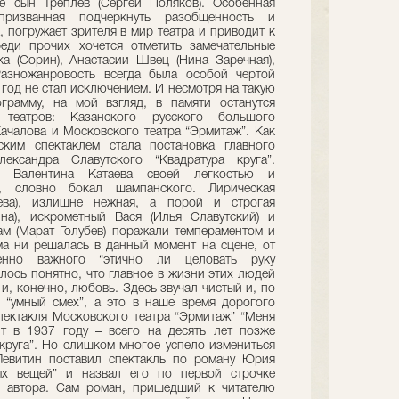
е сын Треплев (Сергей Поляков). Особенная
ризванная подчеркнуть разобщенность и
, погружает зрителя в мир театра и приводит к
еди прочих хочется отметить замечательные
а (Сорин), Анастасии Швец (Нина Заречная),
Разножанровость всегда была особой чертой
 год не стал исключением. И несмотря на такую
грамму, на мой взгляд, в памяти останутся
театров: Казанского русского большого
Качалова и Московского театра “Эрмитаж”. Как
ким спектаклем стала постановка главного
ександра Славутского “Квадратура круга”.
а Валентина Катаева своей легкостью и
, словно бокал шампанского. Лирическая
ева), излишне нежная, а порой и строгая
а), искрометный Вася (Илья Славутский) и
м (Марат Голубев) поражали темпераментом и
а ни решалась в данный момент на сцене, от
енно важного “этично ли целовать руку
лось понятно, что главное в жизни этих людей
и, конечно, любовь. Здесь звучал чистый и, по
 “умный смех”, а это в наше время дорогого
спектакля Московского театра “Эрмитаж” “Меня
ит в 1937 году – всего на десять лет позже
круга”. Но слишком многое успело измениться
Левитин поставил спектакль по роману Юрия
ых вещей” и назвал его по первой строчке
е автора. Сам роман, пришедший к читателю