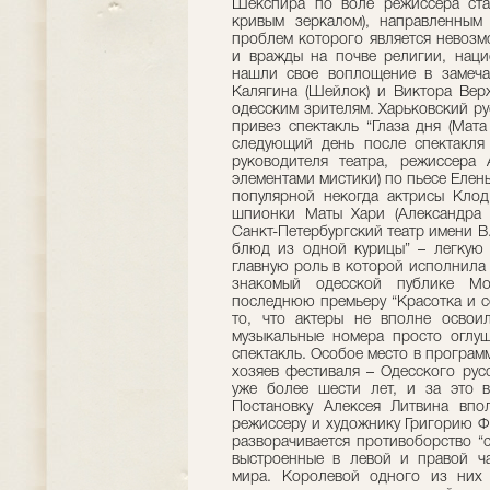
Шекспира по воле режиссера ста
кривым зеркалом), направленны
проблем которого является невозм
и вражды на почве религии, наци
нашли свое воплощение в замечат
Калягина (Шейлок) и Виктора Вер
одесским зрителям. Харьковский р
привез спектакль “Глаза дня (Мат
следующий день после спектакля
руководителя театра, режиссера
элементами мистики) по пьесе Елен
популярной некогда актрисы Клод
шпионки Маты Хари (Александра Б
Санкт-Петербургский театр имени 
блюд из одной курицы” – легкую
главную роль в которой исполнила 
знакомый одесской публике Мо
последнюю премьеру “Красотка и с
то, что актеры не вполне освои
музыкальные номера просто оглуш
спектакль. Особое место в программ
хозяев фестиваля – Одесского рус
уже более шести лет, и за это 
Постановку Алексея Литвина впо
режиссеру и художнику Григорию Ф
разворачивается противоборство “
выстроенные в левой и правой ча
мира. Королевой одного из них 