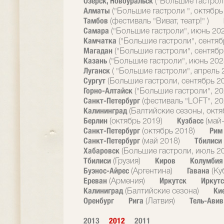
Озерск, Новоуральск
("Большие гастрол
Алматы
("Большие гастроли ", октябрь
Тамбов
(фестиваль "Виват, театр!" )
Самара
("Большие гастроли", июнь 20
Камчатка
("Большие гастроли", сентяб
Магадан
("Большие гастроли", сентябр
Казань
("Большие гастроли", июнь 202
Луганск
( "Большие гастроли", апрель 
Сургут
(Большие гастроли, сентябрь 2
Горно-Алтайск
("Большие гастроли", 20
Санкт-Петербург
(фестиваль "LOFT", 20
Калининград
(Балтийские сезоны, октя
Берлин
Кузбасс
(октябрь 2019)
(май
Санкт-Петербург
Ри
(октябрь 2018)
Санкт-Петербург
Тбилиси
(май 2018)
Хабаровск
(Большие гастроли, июль 2
Тбилиси
Киров
Колумби
(Грузия)
Буэнос-Айрес
Гавана
(Аргентина)
(Ку
Ереван
Иркутск
Иркутс
(Армения)
Калиниград
Ки
(Балтийские сезона)
Оренбург
Рига
Тель-Ави
(Латвия)
2013
2012
2011