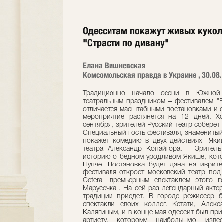
Одесситам покажут живых кукол,
"Страсти по дивану"
Елана Вишневская
Комсомольская правда в Украине , 30.08
Традиционно начало осени в Южной
театральным праздником – фестивалем "В
отличается масштабными постановками и 
мероприятие растянется на 12 дней. Х
сентября, зрителей Русский театр соберет
Специальный гость фестиваля, знаменитый 
покажет комедию в двух действиях "Яки
театра Александр Копайгора. – Зрител
историю о бедном уродливом Якише, кот
Пупче. Постановка будет дана на иврит
фестиваля откроет московский театр под
Cetera" премьерным спектаклем этого 
Марусечка". На сей раз легендарный актер
традиции приедет. В городе режиссер б
спектакли своих коллег. Кстати, Алек
Калягиным, и в конце мая одессит был пр
артисту, которому наибольшую изв