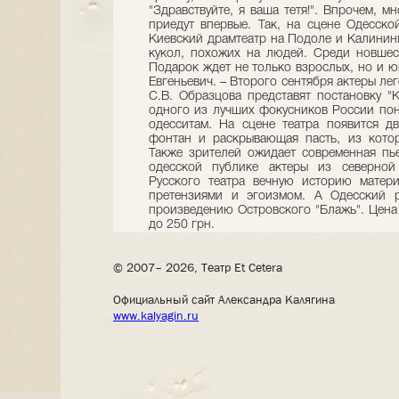
"Здравствуйте, я ваша тетя!". Впрочем, м
приедут впервые. Так, на сцене Одесск
Киевский драмтеатр на Подоле и Калинин
кукол, похожих на людей. Среди новшест
Подарок ждет не только взрослых, но и ю
Евгеньевич. – Второго сентября актеры ле
С.В. Образцова представят постановку "К
одного из лучших фокусников России пон
одесситам. На сцене театра появится дв
фонтан и раскрывающая пасть, из кото
Также зрителей ожидает современная пье
одесской публике актеры из северной
Русского театра вечную историю матер
претензиями и эгоизмом. А Одесский р
произведению Островского "Блажь". Цена 
до 250 грн.
© 2007– 2026, Театр Et Cetera
Официальный сайт Александра Калягина
www.kalyagin.ru