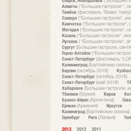
Озерск, Новоуральск
("Большие г
Алматы
("Большие гастроли ", о
Тамбов
(фестиваль "Виват, театр!
Самара
("Большие гастроли", ию
Камчатка
("Большие гастроли", 
Магадан
("Большие гастроли", с
Казань
("Большие гастроли", ию
Луганск
( "Большие гастроли", а
Сургут
(Большие гастроли, сентя
Горно-Алтайск
("Большие гастрол
Санкт-Петербург
(фестиваль "LOF
Калининград
(Балтийские сезоны
Берлин
Кузбас
(октябрь 2019)
Санкт-Петербург
(октябрь 2018)
Санкт-Петербург
Т
(май 2018)
Хабаровск
(Большие гастроли, и
Тбилиси
Киров
Ко
(Грузия)
Буэнос-Айрес
Гав
(Аргентина)
Ереван
Иркутск
(Армения)
Калиниград
(Балтийские сезона)
Оренбург
Рига
Тел
(Латвия)
2013
2012
2011