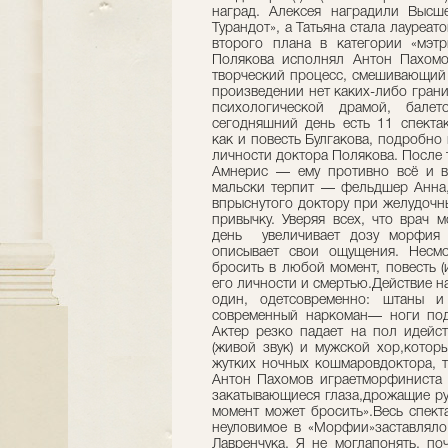
наград. Алексея наградили Высш
Турандот», а Татьяна стала лауреа
второго плана в категории «мэтр
Полякова исполнял Антон Пахомо
творческий процесс, смешивающий 
произведении нет каких-либо грани
психологической драмой, бале
сегодняшний день есть 11 спектак
как и повесть Булгакова, подробно
личности доктора Полякова. После 
Амнерис — ему противно всё и вс
мальски терпит — фельдшер Анна,
впрыснутого доктору при желудочны
привычку. Уверяя всех, что врач 
день увеличивает дозу морфия 
описывает свои ощущения. Несмо
бросить в любой момент, повесть (
его личности и смертью.Действие н
один, одетсовременно: штаны и
современный наркоман— ноги под
Актер резко падает на пол идейст
(живой звук) и мужской хор,котор
жутких ночных кошмаровдоктора, т
Антон Пахомов играетморфиниста о
закатывающиеся глаза,дрожащие рук
момент может бросить».Весь спект
неуловимое в «Морфии»заставляло
Лавренчука. Я не моглапонять, по