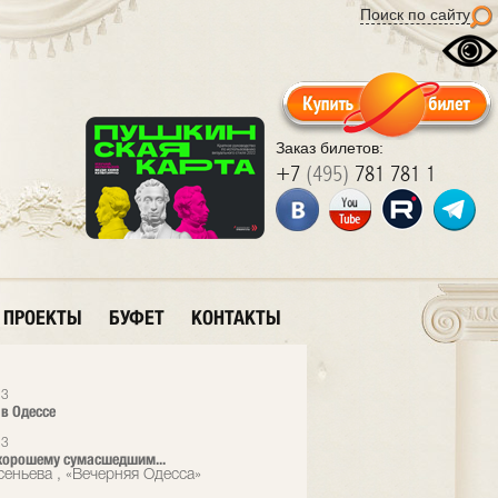
Поиск по сайту
Заказ билетов:
+7
(495)
781 781 1
ПРОЕКТЫ
БУФЕТ
КОНТАКТЫ
13
 в Одеcсе
13
хорошему сумасшедшим...
сеньева , «Вечерняя Одесса»