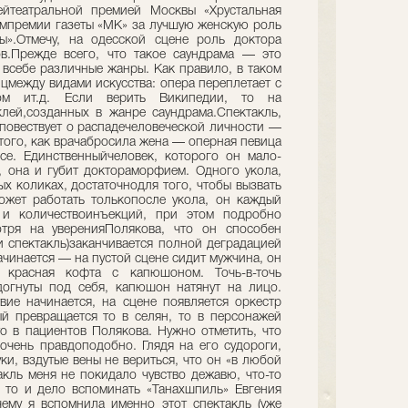
ейтеатральной премией Москвы «Хрустальная
томпремии газеты «МК» за лучшую женскую роль
ы».Отмечу, на одесской сцене роль доктора
в.Прежде всего, что такое саундрама — это
всебе различные жанры. Как правило, в таком
цмежду видами искусства: опера переплетает с
том ит.д. Если верить Википедии, то на
лей,созданных в жанре саундрама.Спектакль,
 повествует о распадечеловеческой личности —
того, как врачабросила жена — оперная певица
е. Единственныйчеловек, которого он мало-
 она и губит доктораморфием. Одного укола,
х коликах, достаточнодля того, чтобы вызвать
может работать толькопосле укола, он каждый
и количествоинъекций, при этом подробно
тря на уверенияПолякова, что он способен
и спектакль)заканчивается полной деградацией
ачинается — на пустой сцене сидит мужчина, он
 красная кофта с капюшоном. Точь-в-точь
огнуты под себя, капюшон натянут на лицо.
вие начинается, на сцене появляется оркестр
ый превращается то в селян, то в персонажей
о в пациентов Полякова. Нужно отметить, что
чень правдоподобно. Глядя на его судороги,
и, вздутые вены не вериться, что он «в любой
акль меня не покидало чувство дежавю, что-то
 то и дело вспоминать «Танахшпиль» Евгения
чему я вспомнила именно этот спектакль (уже