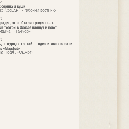
13
 сердца и души
р Крещук , «Рабочий вестник»
13
 радио, что в Сталинграде он…».
ие театры в Одессе пляшут и поют
удыма , «Таймер»
13
ь, не кури, не глотай — одесситам показали
му «Морфий»
а Подя , «ОДАрт»