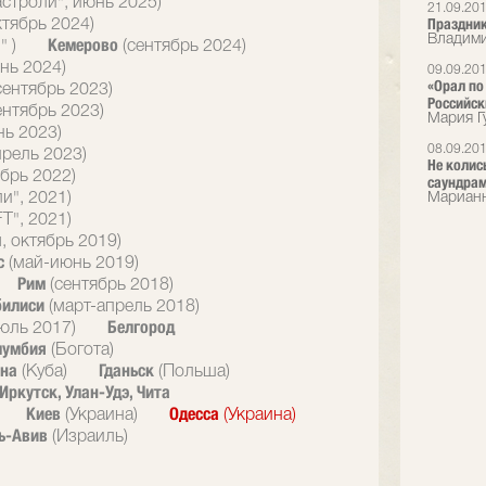
астроли", июнь 2025)
21.09.20
Праздник
ктябрь 2024)
Владими
Кемерово
" )
(сентябрь 2024)
нь 2024)
09.09.20
«Орал по
сентябрь 2023)
Российск
ентябрь 2023)
Мария Г
нь 2023)
08.09.20
прель 2023)
Не колис
брь 2022)
саундра
и", 2021)
Марианн
T", 2021)
, октябрь 2019)
с
(май-июнь 2019)
Рим
(сентябрь 2018)
билиси
(март-апрель 2018)
Белгород
юль 2017)
лумбия
(Богота)
ана
Гданьск
(Куба)
(Польша)
Иркутск, Улан-Удэ, Чита
Киев
Одесса
(Украина)
(Украина)
ь-Авив
(Израиль)