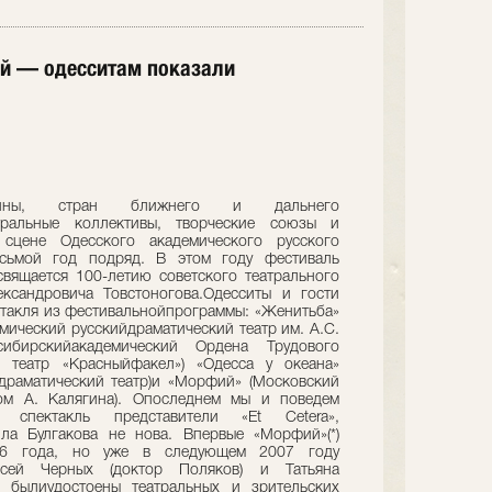
тай — одесситам показали
раины, стран ближнего и дальнего
атральные коллективы, творческие союзы и
 сцене Одесского академического русского
осьмой год подряд. В этом году фестиваль
вящается 100-летию советского театрального
ександровича Товстоногова.Одесситы и гости
ктакля из фестивальнойпрограммы: «Женитьба»
мический русскийдраматический театр им. А.С.
сибирскийакадемический Ордена Трудового
 театр «Красныйфакел») «Одесса у океана»
драматический театр)и «Морфий» (Московский
вом А. Калягина). Опоследнем мы и поведем
 спектакль представители «Et Cetera»,
ла Булгакова не нова. Впервые «Морфий»(*)
06 года, но уже в следующем 2007 году
ксей Черных (доктор Поляков) и Татьяна
) былиудостоены театральных и зрительских