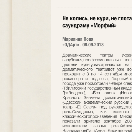
Не колись, не кури, не гло
саундраму «Морфий»
Марианна Подя
«ОДАрт» , 08.09.2013
Драматические театры Ук
зарубежья,профессиональные те
деятели культурывстречаются на
драматического театравот уже в
проходит с 3 по 14 сентября ипос
режиссера и педагога, ГеоргияАл
города уже посмотрели четыре спе
(Тбилисский государственный акаде
Грибоедова), «Без слов» (Ново
Красного Знамени драматический
(Одесский академический русский 
театр «Et Cetera» под руководст
речь.Саундрама, как величают
классическогопроизведения Михаи
показали зрителю воктябре 20
исполнители главных ролейАле
Владимиров(*)а (Анна Кирилловна