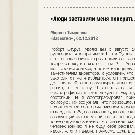
«Люди заставили меня поверить,
Марина Тимашева
«Известия» , 03.12.2012
Роберт Стуруа, уволенный в августе 2011-го с должности художественного руководителя театра имени Шота Руставели, вновь займет этот пост. Свое первое после назначения интервью режиссер дал корреспонденту «Известий».— Как жил театр без вас, кто его возглавил? — Управляющим стал актер, который долго не мог трудоустроиться, а потом наш директор (Георгий Тевзадзе) принял его в штат заместителем директора, с условием, что он будет играть роли. Но когда власти захотели от меня избавиться, он пришел с приказом о моем освобождении от должности. Я в это время курил, дым попал в глаз, глаз заслезился и, видимо, он решил, что я плачу. Я воспользовался ситуацией и попросил разрешить мне сфотографировать этот документ. Ему трудно было отказать мне, раз я в таком состоянии. И я сфотографировал приказ, тут же поместил фотографию в фейсбуке. Так все узнали, что произошло. После того, как я ушел, все происходило в соответствии со вторым законом термодинамики, то есть стремилось к хаосу и к охлаждению. Здесь создали худсовет, в который вошли актеры, главный режиссер, заведующий литературной частью, а председателем был сам управляющий, но как-то не получилось ничего, что лишний раз доказывает: театром должен руководить человек (сейчас я не буду себя расхваливать) с определенной художественной идеей. А они начали, по-моему, делать деньги — сдавали в аренду помещение, проводили конкурсы пения, ставили мюзиклы, которые были заказаны нашим президентом, потом оперу грузинского классика Владимира Канделаки «Кэто и Котэ», которая была осовременена, а без тбилисского фона (я имею в виду «золотой период» от начала ХХ века и до середины 1920-х годов) она теряет всякий смысл. За ней появились «Мелодии Верийского квартала», римейк фильма Георгия Шенгелая, где Софико Чиаурели играла главную роль. Позвали для этой постановки одного из ассистентов постановки «Нотр-Дам де Пари», все стоило колоссальных денег, чуть ли не $300 тыс., которые можно было дать несчастным театрам, особенно провинциальным, они живут ужасно. Еще конкурс бальных танцев проводится сейчас... — Сохранились ли ваши спектакли в репертуаре? — Они как будто сохранили все, но, допустим, последний спектакль, который я поставил в августе прошлого года, и который получил премию Марджанишвили, шел шесть раз всего, его практически не играли. А если год не играть спектакль, то надо его заново делать. И не только потому, что он забывается, но и потому, что происходят какие-то изменения в жизни, и актеры теряют связь с тем, что сделано раньше, с сегодняшним днем. У всех актеров кончается в январе договор. И я хочу распустить всю труппу, как делается в нормальных театрах, а потом заново собрать. Там в отделе пиара десять человек сидит с очень большими зарплатами, это такое подражание Западу, которое мне кажется смешным для бывших советских людей. Какие-то бумажки, странная реклама, может, и красивая, но ненужная никому. Здесь иногда действует злополучный закон советской рекламы, когда никто не покупал то, что рекламировали, а спектакли, которые ругали в официальной прессе, были самыми посещаемыми. Как будто бы что-то строится, я не говорю о качестве и о вкусе, это уже другой вопрос, но строительство иногда бывает обратно пропорционально духовному состоянию народа. Я всегда удивляюсь тому, что современные, опытные журналисты, критически отзывающиеся о своей стране, о России, в Грузии отчего-то многого не замечают, становятся такими благодушными, восторженными. Считают, например, что здесь праздник демократии, приводят в пример полицию, которая им кажется не коррумпированной, а на самом деле все это не так. Мой спектакль «Человек Леон!» по произведению Ильи Чавчавадзе, по свободному изложению этого произведения, был поставлен в 2000 году в такой острой гротескной форме. Там в имение разорившегося князя приезжает шотландец в юбке, еще какая-то женщина шикарная, и они начинают покупать дома, имение это. А у князя — сосед. Мама его — грузинская княгиня, отец — русский. И он говорит: «Продали, все продали, имение продали, земли продали». На что этот герой в слезах, потому что у него на руках умирает жена, говорит: «Чего хотят от нас европейцы? Пусть оставят нас в покое». И вот такое состояние сейчас у нашего народа. Как будто я это предсказал. Сейчас вот на Запад поехал «агнец» наш, президент, и сказал, что в Грузии начинаются политические аресты, что там идет травля честных демократов, и они сразу всполошились: «Как это страшно, что вы делаете». — Только что у вас в Грузии не было работы, вы ставили спектакли в Москве. Теперь вас снова назначили худруком театра имени Руставели, да еще говорят, что Бидзина Иванишвили «построил» для вас еще один театр. Рады ли вы, что оказались правителем сразу трех королевств? — Когда меня уволили, Иванишвили предложил отремонтировать здание бывшей фабрики «Зингер» (у наших бабушек были, помните, такие замечательные швейные машинки, они и сейчас функционируют). В советские времена, когда связи с иностранными фабрикантами были прерваны, там возникла шелкоткацкая фабрика, тоже приносившая доход. Мать моего близкого школьного друга там работала, я знал эту фабрику. А последние годы здание было практически разграб