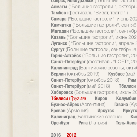
Озерск, Новоуральск
("Большие гастрол
Алматы
("Большие гастроли ", октябрь
Тамбов
(фестиваль "Виват, театр!" )
Самара
("Большие гастроли", июнь 20
Камчатка
("Большие гастроли", сентяб
Магадан
("Большие гастроли", сентябр
Казань
("Большие гастроли", июнь 202
Луганск
( "Большие гастроли", апрель 
Сургут
(Большие гастроли, сентябрь 2
Горно-Алтайск
("Большие гастроли", 20
Санкт-Петербург
(фестиваль "LOFT", 20
Калининград
(Балтийские сезоны, октя
Берлин
Кузбасс
(октябрь 2019)
(май
Санкт-Петербург
Ри
(октябрь 2018)
Санкт-Петербург
Тбилиси
(май 2018)
Хабаровск
(Большие гастроли, июль 2
Тбилиси
Киров
Колумби
(Грузия)
Буэнос-Айрес
Гавана
(Аргентина)
(Ку
Ереван
Иркутск
Иркутс
(Армения)
Калиниград
Ки
(Балтийские сезона)
Оренбург
Рига
Тель-Ави
(Латвия)
2016
2012