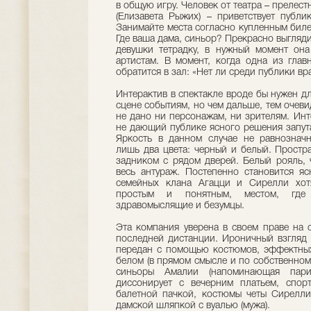
в общую игру. Человек от театра – прелес
(Елизавета Рыжих) – приветствует публик
Занимайте места согласно купленным биле
Где ваша дама, синьор? Прекрасно выгляди
девушки тетрадку, в нужный момент он
артистам. В момент, когда одна из глав
обратится в зал: «Нет ли среди публики вр
Интерактив в спектакле вроде бы нужен д
сцене событиям, но чем дальше, тем очеви
не дано ни персонажам, ни зрителям. Инт
не дающий публике ясного решения запут
Яркость в данном случае не равнозначн
лишь два цвета: черный и белый. Простр
задником с рядом дверей. Белый рояль, ч
весь антураж. Постепенно становится яс
семейных клана Агацци и Сирелли хот
простым и понятным, местом, где
здравомыслящие и безумцы.
Эта компания уверена в своем праве на с
последней дистанции. Ироничный взгляд
передан с помощью костюмов, эффектных
белом (в прямом смысле и по собственно
синьоры Амалии (напоминающая пари
диссонирует с вечерним платьем, спор
балетной пачкой, костюмы четы Сирелли
дамской шляпкой с вуалью (мужа).