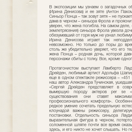
В экспозиции мы узнаем о загадочных о
(Ирина Денисова) и ее зяте (Антон Пахо
Синьор Понца – так зовут зятя – не пускает
дама в черном – синьора Фрола и прояснит
уверен, что жена погибла. На самом деле,
землетрясения) синьора Фрола увезла дочь
обезумевший от горя муж не узнал любимую
Ирина Денисова играет так неподдел
невозможно. Но только до поры до вре
столь же убедительно уверяет, что его т
жена Понца – родная дочь, которой дав
персонажи сбиты с толку. Все, кроме одног
Протагонистом выступает Ламберто Лау
Дрейден, любимый артист Адольфа Шапиро 
еще в одном спектакле режиссера – «451 г
наш автор Александра Тучинская, ушедшая
«Сергей Дрейден представляет в совр
вымершую породу актеров per se <
существования они ставят максима
профессионального комфорта». Особенн
редкое умение сочетать предельную естес
клоунадой важны режиссеру, делегиру
постановки. Отдельность синьора Лауди
выразительная фигура в черном, потерт
соломенной шляпе почти все время оказы
здесь, и его никто не хочет слышать. Но 