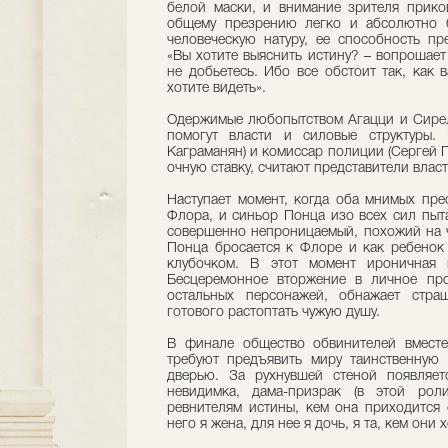
белой маски, и внимание зрителя прико
общему презрению легко и абсолютно 
человеческую натуру, ее способность пр
«Вы хотите выяснить истину? – вопрошает
не добьетесь. Ибо все обстоит так, как 
хотите видеть».
Одержимые любопытством Агацци и Сирелл
помогут власти и силовые структуры. 
Каграманян) и комиссар полиции (Сергей 
очную ставку, считают представители власт
Наступает момент, когда оба мнимых пре
Флора, и синьор Понца изо всех сил пыт
совершенно непроницаемый, похожий на ч
Понца бросается к Флоре и как ребенок 
клубочком. В этот момент ироничная и
Бесцеремонное вторжение в личное про
остальных персонажей, обнажает стра
готового растоптать чужую душу.
В финале общество обвинителей вмест
требуют предъявить миру таинственную 
дверью. За рухнувшей стеной появляетс
невидимка, дама-призрак (в этой роли
ревнителям истины, кем она приходится
него я жена, для нее я дочь, я та, кем они 