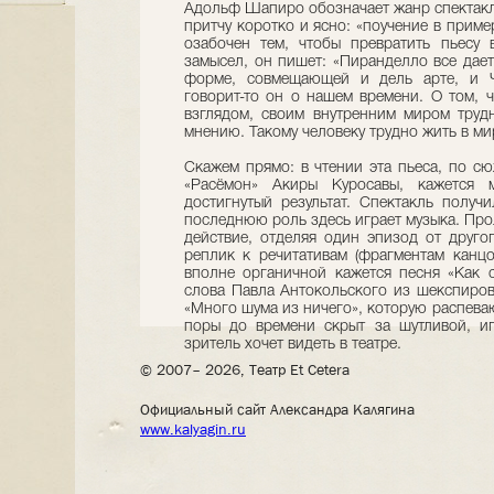
Адольф Шапиро обозначает жанр спектакл
притчу коротко и ясно: «поучение в приме
озабочен тем, чтобы превратить пьесу 
замысел, он пишет: «Пиранделло все дае
форме, совмещающей и дель арте, и Ч
говорит-то он о нашем времени. О том, 
взглядом, своим внутренним миром труд
мнению. Такому человеку трудно жить в мир
Скажем прямо: в чтении эта пьеса, по 
«Расёмон» Акиры Куросавы, кажется 
достигнутый результат. Спектакль получ
последнюю роль здесь играет музыка. Про
действие, отделяя один эпизод от друго
реплик к речитативам (фрагментам канцо
вполне органичной кажется песня «Как 
слова Павла Антокольского из шекспиров
«Много шума из ничего», которую распева
поры до времени скрыт за шутливой, иг
зритель хочет видеть в театре.
© 2007– 2026, Театр Et Cetera
Официальный сайт Александра Калягина
www.kalyagin.ru