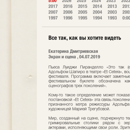
5:00
2026
2025
2024
2023
202
2017
2016
2015
2014
2013
201
2007
2006
2005
2004
2003
200
1997
1996
1995
1994
1993
0:0
Все так, как вы хотите видеть
Екатерина Дмитриевская
Экран и сцена , 04.07.2019
Пьеса Луиджи Пиранделло «Это так (ес
Адольфом Шапиро в театре «Et Cetera», в
фестиваля. Программа включает заметные
фестивальном буклете обозначена ка
сценографов трех поколений».
Кому-то такое определение может показа
постановкой «Et Cetera» эта связь поколе
признанного мэтра режиссуры Адольфа
художницей Марией Трегубовой.
Мир, созданный на сцене, подчеркнуто те
гримировальные столики рядом с зер
актерами, исполняющими свои роли. Зрите