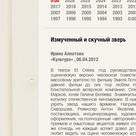
5:00
2026
2025
2024
2023
202
2017
2016
2015
2014
2013
201
2007
2006
2005
2004
2003
200
1997
1996
1995
1994
1993
0:0
Измученный и скучный зверь
Ирина Алпатова
«Культура» , 06.04.2012
В театре Et Cetera под руководство
сценическую версию чеховской повести
массовому зрителю по фильму Эмиля Лотя
давний фильм до сих пор любим пу
блистательной актерской компании: Ол
Марков, юная Галина Беляева. Знамениты
копилку отечественной киномузыки. В ны
узреть звезд нашего времени. Напри
Скворцова. Режиссер Антон Яковлев,
постановщика, инсценировщика, художн
оформления, на полноценный «авторский» 
приемов и смысловых акцентов заявил сто
же отнюдь не каждый аспект довел до л
любит видеть на сцене человеческую ист