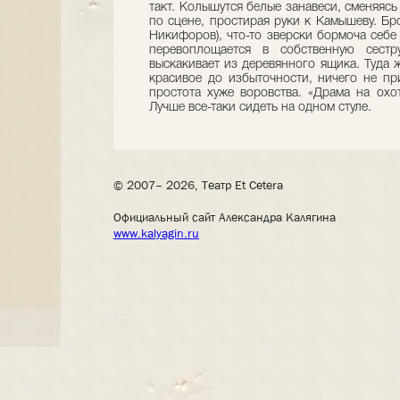
такт. Колышутся белые занавеси, сменяясь
по сцене, простирая руки к Камышеву. Б
Никифоров), что-то зверски бормоча себе
перевоплощается в собственную сест
выскакивает из деревянного ящика. Туда 
красивое до избыточности, ничего не при
простота хуже воровства. «Драма на охот
Лучше все-таки сидеть на одном стуле.
© 2007– 2026, Театр Et Cetera
Официальный сайт Александра Калягина
www.kalyagin.ru