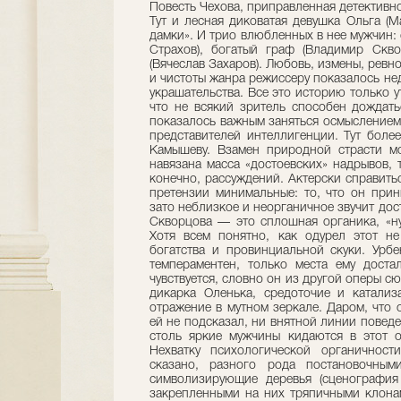
Повесть Чехова, приправленная детективно
Тут и лесная диковатая девушка Ольга (М
дамки». И трио влюбленных в нее мужчин:
Страхов), богатый граф (Владимир Скв
(Вячеслав Захаров). Любовь, измены, ревн
и чистоты жанра режиссеру показалось нед
украшательства. Все это историю только у
что не всякий зритель способен дождать
показалось важным заняться осмыслением 
представителей интеллигенции. Тут боле
Камышеву. Взамен природной страсти м
навязана масса «достоевских» надрывов, 
конечно, рассуждений. Актерски справитьс
претензии минимальные: то, что он прин
зато неблизкое и неорганичное звучит до
Скворцова — это сплошная органика, «ну
Хотя всем понятно, как одурел этот н
богатства и провинциальной скуки. Урб
темпераментен, только места ему доста
чувствуется, словно он из другой оперы сю
дикарка Оленька, средоточие и катализа
отражение в мутном зеркале. Даром, что 
ей не подсказал, ни внятной линии повед
столь яркие мужчины кидаются в этот о
Нехватку психологической органичност
сказано, разного рода постановочным
символизирующие деревья (сценография
закрепленными на них тряпичными клона