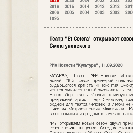
2026
2025
2024
2023
2022
202
2016
2015
2014
2013
2012
201
2006
2005
2004
2003
2002
200
1995
Театр "Et Cetera" открывает се
Смоктуновского
РИА Новости "Культура" , 11.09.2020
МОСКВА, 11 сен - РИА Новости. Московс
новый, 28-й, сезон премьерой спектак
выдающегося артиста Иннокентия Смокту
четверг художественный руководитель теа
Начал сбор труппы Калягин с минуты м
прекрасный артист Петр Смидович, тра
родной для театра человек, а летом не
Николая Митрофановича Максимова". Кал
вечер памяти этих родных и замечательных
"Мы открываем новый сезон двумя прем
сезоне из-за пандемии. Сегодня спекта