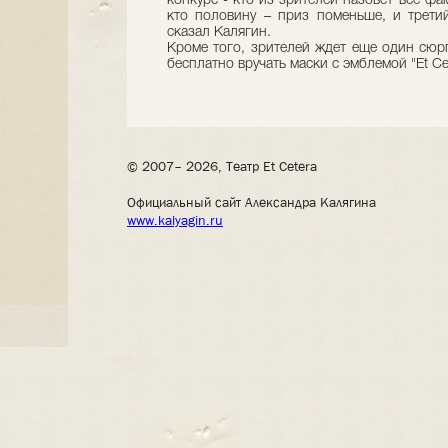
конкурс - кто из зрителей назовет все фа
кто половину – приз поменьше, и третий 
сказал Калягин.
Кроме того, зрителей ждет еще один сюрп
бесплатно вручать маски с эмблемой "Et Cet
© 2007– 2026, Театр Et Cetera
Официальный сайт Александра Калягина
www.kalyagin.ru