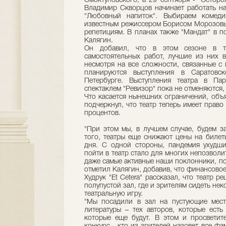
Смоктуновского, а 29 сентября - "Остор
Владимир Скворцов начинает работать н
"Любовный напиток". Выбираем комеди
известным режиссером Борисом Морозовым
репетициям. В планах также "Мандат" в п
Калягин.
Он добавил, что в этом сезоне в те
самостоятельных работ, лучшие из них в
несмотря на все сложности, связанные с 
планируются выступления в Саратовско
Петербурге. Выступления театра в Па
спектаклем "Ревизор" пока не отменяются,
Что касается нынешних ограничений, объ
подчеркнул, что театр теперь имеет право
процентов.
"При этом мы, в лучшем случае, будем з
того, театры еще снижают цены на билет
дня. С одной стороны, пандемия ухудш
пойти в театр стало для многих непозволи
даже самые активные наши поклонники, по
отметил Калягин, добавив, что финансово
Худрук "Et Cetera" рассказал, что театр 
полупустой зал, где и зрителям сидеть нек
театральную игру.
"Мы посадили в зал на пустующие мест
литературы – тех авторов, которые есть
которые еще будут. В этом и просветит