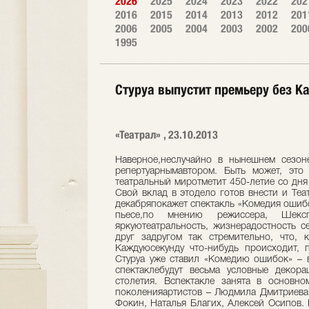
2026
2025
2024
2023
2022
202
2016
2015
2014
2013
2012
201
2006
2005
2004
2003
2002
200
1995
Стуруа выпустит премьеру без К
«Театрал» , 23.10.2013
Наверное,неслучайно в нынешнем сезон
репертуарнымавтором. Быть может, это
театральный миротметит 450-летие со дня
Свой вклад в этодело готов внести и Теат
декабряпокажет спектакль «Комедия ошибо
пьесе,по мнению режиссера, Шекс
яркуютеатральность, жизнерадостность с
друг задругом так стремительно, что, 
Каждуюсекунду что-нибудь происходит, п
Стуруа уже ставил «Комедию ошибок» – 
спектаклебудут весьма условные декор
столетия. Вспектакле занята в основн
поколенияартистов – Людмила Дмитриева,
Фокин, Наталья Благих, Алексей Осипов. 