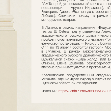
Гастроли Донецкого РАМТа состоятся с 
РАМТа пройдут спектакли «У ковчега в во
постановщик — Арутюн Киракосян), «С
Екатерины Гуземы «Вся правда о моем от
Лебедев). Спектакли покажут в рамках
молодежных театров.
В Луганск в рамках направления «Ведущи
театра Et Cetera под управлением Алек
академического русского драматическо
пройдет показ премьерного спектакля «Тр
(режиссер-постановщик — Кирилл Лоскутов
С 11 по 13 апреля состоятся гастроли Мо
в Луганске. В рамках межрегионально
академического русского драматического 
музыкальной сказки «Царь Холод, или В
Спирин, Елена Ермакова; режиссер-пост
впервые принимает участие в программе «
Красноярский государственный академи
Михаила Годенко (Красноярск) выступит п
Луганской областной филармонии.
Источник:
https://lenta.ru/news/2023/03/30/