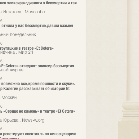
жек эликсира»: диалоги о бессмертии и так
а Игнатова , Musecube
26
 отняла у нас бессмертие, давши взамен
ьный понедельник
26
ругацкие в театре «Et Cetera»
ридчина , Мир 24
26
 «Et Cetera» отведают эликсир бессмертия
ьный журнал
26
е возможно все, кроме пошлости и скуки».
р Калягин рассказывает об истории Et
а Москвы
26
ь «Сердце не камень» в театре «Et Cetera»
а
а Юрьева , News-w.org
26
era репетируют спектакль по киносценарию
Стругацких