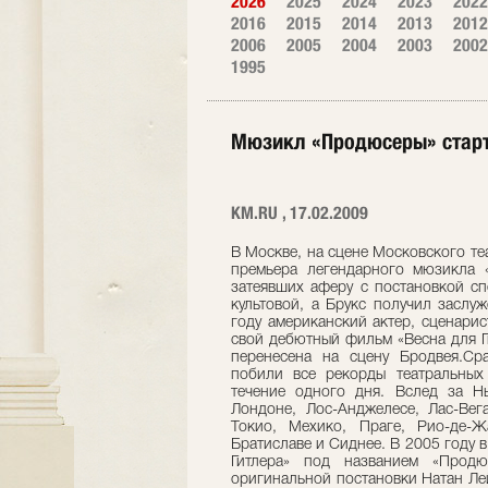
2026
2025
2024
2023
2022
2016
2015
2014
2013
2012
2006
2005
2004
2003
2002
1995
Мюзикл «Продюсеры» старт
KM.RU , 17.02.2009
В Москве, на сцене Московского теа
премьера легендарного мюзикла 
затеявших аферу с постановкой сп
культовой, а Брукс получил заслу
году американский актер, сценарис
свой дебютный фильм «Весна для Ги
перенесена на сцену Бродвея.С
побили все рекорды театральных
течение одного дня. Вслед за 
Лондоне, Лос-Анджелесе, Лас-Вег
Токио, Мехико, Праге, Рио-де-Ж
Братиславе и Сиднее. В 2005 году 
Гитлера» под названием «Прод
оригинальной постановки Натан Ле