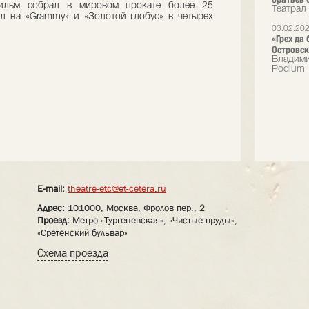
ильм собрал в мировом прокате более 25
Театрал
л на «Grammy» и «Золотой глобус» в четырех
03.02.20
«Грех да
Островск
Владими
Podium
E-mail:
theatre-etc@et-cetera.ru
Адрес:
101000, Москва, Фролов пер., 2
Проезд:
Метро «Тургеневская», «Чистые пруды»,
«Сретенский бульвар»
Схема проезда