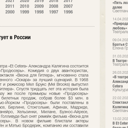
2021
2020
2019
2018
2017
«Пять ло
2011
2010
2009
2008
2007
далее
2000
1999
1998
1997
1996
Светлан
14.04.20
«Природа
любовь»
Театрал
ует в России
09.04.20
Братья Ст
Елена Г
31.03.20
В Театре
Театрал
тра «Et Cetera» Александра Калягина состоится
«Продюсеры». Комедия о двух авантюристах,
26.03.20
ектакля «Весна для Гитлера», мгновенно стала
«В театр
женного «Оскара» за лучший сценарий. В 1968
Александ
т и режиссер Мел Брукс (Mel Brooks) выпустил
Cetera
тлера». Спустя тридцать лет эта история была
Культур
разу же после премьеры новые «Продюсеры»
 билетных продаж, собрав более $3 млн. в
22.02.20
Спектакл
Нью-Йорком «Продюсеры» были поставлены в
Калягин
асе, Берлине, Стокгольме, Афинах, Мадриде,
Светлан
анейро, Хельсинки, Милане, Буэнос-Айресе,
в Голливуде был снят ремейк фильма «Весна для
13.02.20
юсеры». В новом фильме блистали актеры
В Et Cet
йн и Мэтью Бродерик, компанию им составили
братьев 