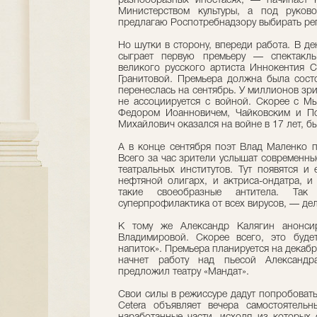
разнообразных ипостасях, — начинает
Министерством культуры, а под руков
предлагаю Роспотребнадзору выбирать реп
Но шутки в сторону, впереди работа. В д
сыграет первую премьеру — спектакль
великого русского артиста Иннокентия С
Гранитовой. Премьера должна была состо
перенеслась на сентябрь. У миллионов зр
не ассоциируется с войной. Скорее с М
Федором Иоанновичем, Чайковским и П
Михайлович оказался на войне в 17 лет, бы
А в конце сентября поэт Влад Маленко п
Всего за час зрители услышат современны
театральных институтов. Тут появятся и 
нефтяной олигарх, и актриса-ондатра, 
такие своеобразные антитела. Так
суперпрофилактика от всех вирусов, — де
К тому же Александр Калягин анонсир
Владимировой. Скорее всего, это буд
напиток». Премьера планируется на декаб
начнет работу над пьесой Александр
предложил театру «Мандат».
Свои силы в режиссуре дадут попробоват
Cetera объявляет вечера самостоятель