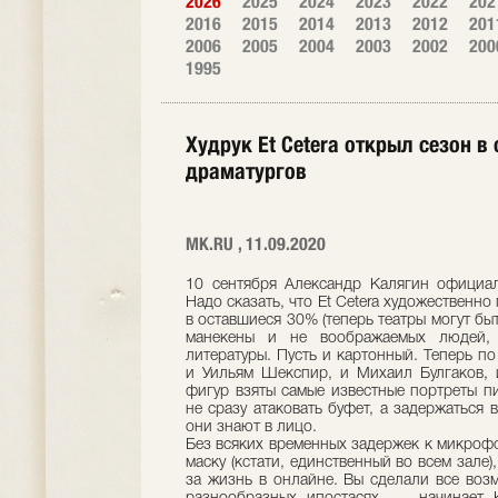
2026
2025
2024
2023
2022
202
2016
2015
2014
2013
2012
201
2006
2005
2004
2003
2002
200
1995
Худрук Et Cetera открыл сезон 
драматургов
МК.RU , 11.09.2020
10 сентября Александр Калягин официал
Надо сказать, что Et Cetera художественн
в оставшиеся 30% (теперь театры могут бы
манекены и не воображаемых людей, 
литературы. Пусть и картонный. Теперь по
и Уильям Шекспир, и Михаил Булгаков, 
фигур взяты самые известные портреты пис
не сразу атаковать буфет, а задержаться 
они знают в лицо.
Без всяких временных задержек к микрофо
маску (кстати, единственный во всем зале)
за жизнь в онлайне. Вы сделали все воз