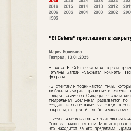
2026
2025
2024
2023
2022
202
2016
2015
2014
2013
2012
201
2006
2005
2004
2003
2002
200
1995
"Et Cetera" приглашает в закры
Мария Новикова
Театрал , 13.01.2025
В театре Et Cetera состоится первая прем
Татьяны Загдай «Закрытая комната». По
февраля.
«В спектакле поднимаются темы, которы
любовь и смерть, прощение и измена, п
говорит режиссер Скворцов о своем спек
театральная Вселенная развивается по
создать на сцене такую Вселенную, чтобы
закрытая, а с другой – до боли узнаваемая.
Пьеса для меня всегда – это отправная точк
было заложено автором. Мне интересно и
что находится за его пределами. Драма