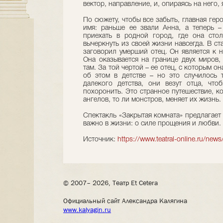
вектор, направление, и, опираясь на него,
По сюжету, чтобы все забыть, главная ге
имя: раньше ее звали Анна, а теперь –
приехать в родной город, где она стол
вычеркнуть из своей жизни навсегда. В ст
заговорил умерший отец. Он является к н
Она оказывается на границе двух миров, 
там. За той чертой – ее отец, с которым о
об этом в детстве – но это случилось 
далекого детства, они везут отца, что
похоронить. Это странное путешествие, к
ангелов, то ли монстров, меняет их жизнь.
Спектакль «Закрытая комната» предлагает
важно в жизни: о силе прощения и любви.
Источник:
https://www.teatral-online.ru/n
© 2007– 2026, Театр Et Cetera
Официальный сайт Александра Калягина
www.kalyagin.ru