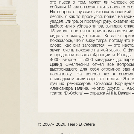
это пьеса о том, может ли человек ос
события. И как он может жить после этого.
На вопрос о русских актерах канадский 
десять, я как-то проснулся, пошел на кух
увидел…тигра. Я протянул руку, схватил но
выбор: или я убиваю тигра, выпиваю стак
15 минут в не очень приятном состоянии,
сидеть в желудке тигра. Когда я прие
показалось, что я вижу тигра, потому что 
слово, как они загораются, — это насто
звуки, очень похожие на мой язык». О ф
и представительства Франции и Канады 
4000, второе — 5000 канадских долларо
Давид Смелянский отмел все вопросы, 
выстроившего для себя огромное здани
постановку. На вопрос же к самому 
о канадском режиссере тот ответил:"Это 
лучших режиссеров: Оскараса Коршунов
Александра Галина, многих других… Как
театра “Et-Cetera” — справка АНН), Важди 
© 2007– 2026, Театр Et Cetera