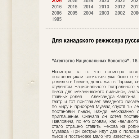
2026
2025
2024
2023
2022
202
2016
2015
2014
2013
2012
201
2006
2005
2004
2003
2002
200
1995
Для канадского режиссера русс
"Агентство Национальных Новостей" , 16
Несмотря на то что премьера состо
постановщикам спектакля уже было о ч
родился в Ливане, долго жил в Париже, се
студентом Национального театрального 
пьеса для механического пианино», анал
главных ролей — Александра Калягина. К
театр и тот приглашает звездного писате
по миру и приобрел Муавад спустя 15 ле
постановки пьесы, Важди несказанно 
приглашение. Сначала он хотел постави
Павловича, по его словам, как «великого
стало страшно ставить Чехова на родин
Муавада «Три сестры» идут два с полови
пьесе и постановке мало что известно, к