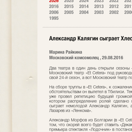
2026
2025
2024
2023
2022
202
2016
2015
2014
2013
2012
201
2006
2005
2004
2003
2002
200
1995
Александр Калягин сыграет Хле
Марина Райкина
Московский комсомолец , 29.08.2016
Два театра в один день открыли сезоны 
Московский театр «Et Cetera» под руково
свой 24-й сезон, а вот Московский театр п
На сборе труппы в «Et Cetera», к сожален
обстоятельствам он вылетел в Тбилиси. Те
уже провел репетицию будущей громкой
котором распределение ролей сделано 
сыграет немолодой Александр Калягин, 
Лазарев из «Ленкома».
Александр Морфов из Болгарии (в «Et Cete
том, что скорей всего будет ставить «Дек
премьера спектакля «Лодочник» в постано