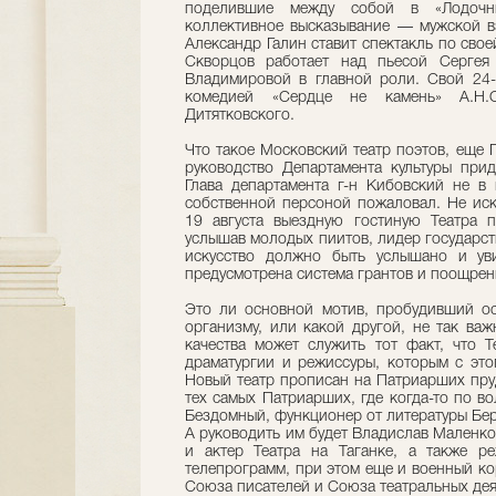
поделившие между собой в «Лодочн
коллективное высказывание — мужской в
Александр Галин ставит спектакль по свое
Скворцов работает над пьесой Сергея
Владимировой в главной роли. Свой 24-й
комедией «Сердце не камень» А.Н.О
Дитятковского.
Что такое Московский театр поэтов, еще П
руководство Департамента культуры прид
Глава департамента г-н Кибовский не в 
собственной персоной пожаловал. Не иск
19 августа выездную гостиную Театра 
услышав молодых пиитов, лидер государств
искусство должно быть услышано и ув
предусмотрена система грантов и поощрен
Это ли основной мотив, пробудивший ос
организму, или какой другой, не так важ
качества может служить тот факт, что Т
драматургии и режиссуры, которым с это
Новый театр прописан на Патриарших пру
тех самых Патриарших, где когда-то по в
Бездомный, функционер от литературы Бе
А руководить им будет Владислав Маленко,
и актер Театра на Таганке, а также р
телепрограмм, при этом еще и военный кор
Союза писателей и Союза театральных дея