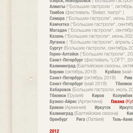
Озерск, Новоуральск
("Большие гастрол
Алматы
("Большие гастроли ", октябрь
Тамбов
(фестиваль "Виват, театр!" )
Самара
("Большие гастроли", июнь 20
Камчатка
("Большие гастроли", сентяб
Магадан
("Большие гастроли", сентябр
Казань
("Большие гастроли", июнь 202
Луганск
( "Большие гастроли", апрель 
Сургут
(Большие гастроли, сентябрь 2
Горно-Алтайск
("Большие гастроли", 20
Санкт-Петербург
(фестиваль "LOFT", 20
Калининград
(Балтийские сезоны, октя
Берлин
Кузбасс
(октябрь 2019)
(май
Санкт-Петербург
Ри
(октябрь 2018)
Санкт-Петербург
Тбилиси
(май 2018)
Хабаровск
(Большие гастроли, июль 2
Тбилиси
Киров
Колумби
(Грузия)
Буэнос-Айрес
Гавана
(Аргентина)
(Ку
Ереван
Иркутск
Иркутс
(Армения)
Калиниград
Ки
(Балтийские сезона)
Оренбург
Рига
Тель-Ави
(Латвия)
2012