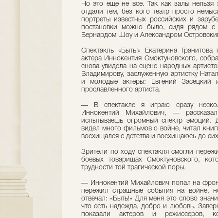
Но это еще не все. Так как залы нельзя
отдали тем, без кого театр просто немы
портреты известных российских и зарубе
постановки можно было, сидя рядом с 
Бернардом Шоу и Александром Островски
Спектакль «Быть!» Екатерина Гранитова
актера Иннокентия Смоктуновского, собр
снова увидела на сцене народных артист
Владимирову, заслуженную артистку Ната
и молодые актеры: Евгений Засецкий 
прославленного артиста.
— В спектакле я играю сразу нескол
Иннокентий Михайлович, — рассказал
испытываешь огромный спектр эмоций. 
видел много фильмов о войне, читал книги
восхищался с детства и восхищаюсь до сих
Зрители по ходу спектакля смогли пережи
боевых товарищах Смоктуновского, кот
трудности той трагической поры.
— Иннокентий Михайлович попал на фронт
пережил страшные события на войне, н
отвечал: «Быть!» Для меня это слово значи
что есть надежда, добро и любовь. Завер
показали актеров и режиссеров, к