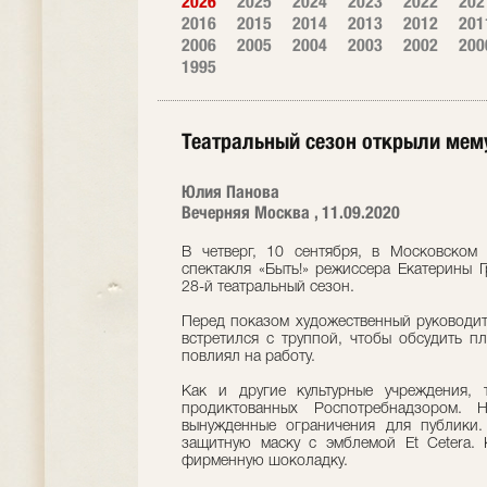
2026
2025
2024
2023
2022
202
2016
2015
2014
2013
2012
201
2006
2005
2004
2003
2002
200
1995
Театральный сезон открыли мем
Юлия Панова
Вечерняя Москва , 11.09.2020
В четверг, 10 сентября, в Московском 
спектакля «Быть!» режиссера Екатерины 
28-й театральный сезон.
Перед показом художественный руководите
встретился с труппой, чтобы обсудить п
повлиял на работу.
Как и другие культурные учреждения, т
продиктованных Роспотребнадзором. 
вынужденные ограничения для публики.
защитную маску с эмблемой Et Cetera. 
фирменную шоколадку.