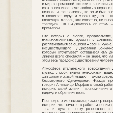
менялось человечество, сколько бы време
в мир современной техники и капитализаци
всех своих ипостасях: любовь с первого 
ненависти. Нет человека, который бы этог
а настигает вдруг и уносит куда-то… Л
настоящая любовь, как известно, не бывае
трагедией. Наш «Декамерон» об этом»,
премьерой.
Это история о любви, предательстве,
взаимоотношениях мужчины и женщины 
расплачиваться за ошибки – свои и чужие.
несуществующего у Джованни Боккаччо
который отсчитывает оставшиеся ему д
линией всего спектакля – он знает, что у
этом весь парадокс существования человеч
Атмосфера итальянского возрождения 
музыку, с мобильными телефонами, виде
хип-хопом и живой мышью – такова соврем
бессмертного «Декамерона». «Каждая пр
говорит Александр Морфов о своей работ
историю своей жизни – воспоминание о 
надежд и обретение веры.
При подготовке спектакля режиссер попро
истории, что помогло в работе и понима
тела и духа в эпоху ренессанса с в