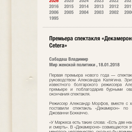
2026
2025
2024
2023
2022
202
2016
2015
2014
2013
2012
201
2006
2005
2004
2003
2002
200
1995
Премьера спектакля «Декамерон»
Cetera»
Сабадаш Владимир
Мир женской политики , 18.01.2018
Первая премьера нового года — спекта
руководством Александра Калягина. Зри
известного болгарского режиссера Ал
премьере и поблагодарив бурными ова
окончания спектакля.
Режиссер Александр Морфов, вместе с 
поставили спектакль «Декамерон» по 
Джованни Боккаччо.
«У Маркеса есть такие слова: «Есть две 
и смерть». В «Декамероне» совмещаются э