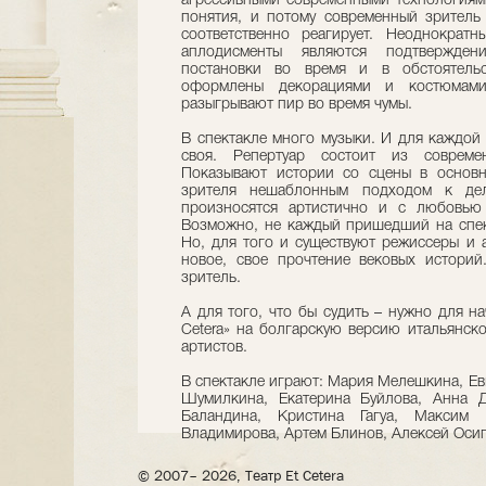
агрессивными современными технологиям
понятия, и потому современный зритель
соответственно реагирует. Неоднократ
аплодисменты являются подтвержден
постановки во время и в обстоятель
оформлены декорациями и костюмами
разыгрывают пир во время чумы.
В спектакле много музыки. И для каждой
своя. Репертуар состоит из совреме
Показывают истории со сцены в основ
зрителя нешаблонным подходом к дел
произносятся артистично и с любовью
Возможно, не каждый пришедший на спек
Но, для того и существуют режиссеры и а
новое, свое прочтение вековых истори
зритель.
А для того, что бы судить – нужно для на
Cetera» на болгарскую версию итальянск
артистов.
В спектакле играют: Мария Мелешкина, Ев
Шумилкина, Екатерина Буйлова, Анна Д
Баландина, Кристина Гагуа, Максим 
Владимирова, Артем Блинов, Алексей Осип
© 2007– 2026, Театр Et Cetera