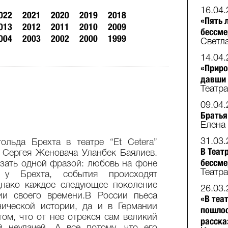
16.04.
022
2021
2020
2019
2018
«Пять 
013
2012
2011
2010
2009
бессме
004
2003
2002
2000
1999
Светла
14.04.
«Приро
давши 
Театр
09.04.
Братья
Елена 
31.03.
ольда Брехта в театре “Et Cetera”
В Теат
 Сергея Женовача Уланбек Баялиев.
бессме
зать одной фразой: любовь на фоне
Театр
 у Брехта, события происходят
днако каждое следующее поколение
26.03.
ии своего времени.В России пьеса
«В теа
нической истории, да и в Германии
пошлос
том, что от нее отрекся сам великий
расска