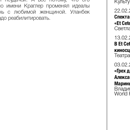
й неудачей. А все потому, что его
Культ
по имени Краглер променял идеалы
22.02.
нь с любимой женщиной. Уланбек
Спекта
адо реабилитировать.
«Et Ce
Светл
13.02.
В Et C
киносц
Театр
03.02.
«Грех 
Алекса
Марин
Влади
World