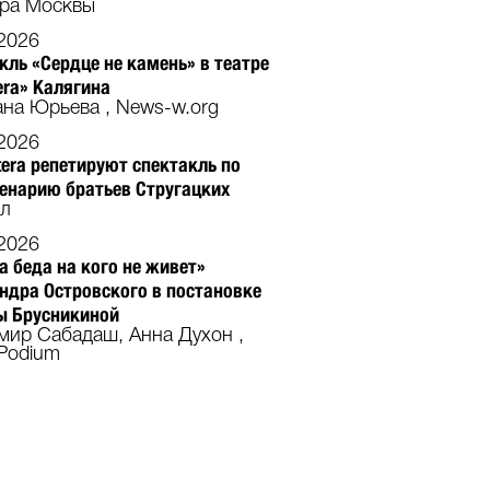
ура Москвы
2026
кль «Сердце не камень» в театре
tera» Калягина
ана Юрьева , News-w.org
2026
etera репетируют спектакль по
енарию братьев Стругацких
ал
2026
да беда на кого не живет»
ндра Островского в постановке
ы Брусникиной
мир Сабадаш, Анна Духон ,
 Podium