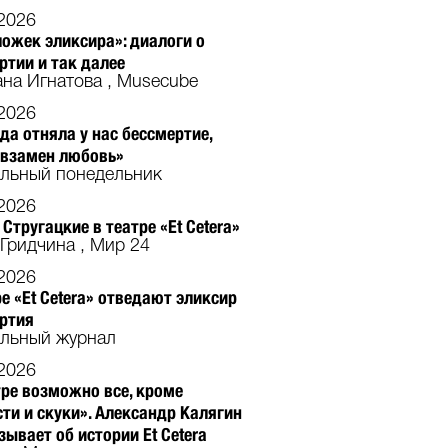
2026
ложек эликсира»: диалоги о
ртии и так далее
на Игнатова , Musecube
2026
да отняла у нас бессмертие,
взамен любовь»
альный понедельник
2026
 Стругацкие в театре «Et Cetera»
Гридчина , Мир 24
2026
ре «Et Cetera» отведают эликсир
ртия
альный журнал
2026
тре возможно все, кроме
ти и скуки». Александр Калягин
зывает об истории Et Cetera