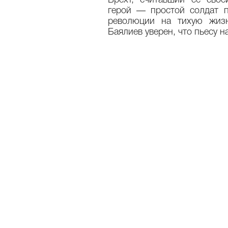
Брехт, считавший ее свое
герой — простой солдат 
революции на тихую жиз
Баялиев уверен, что пьесу н